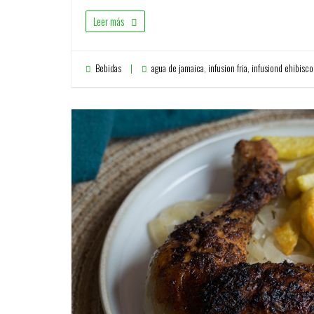
Leer más
Bebidas
agua de jamaica
,
infusion fria
,
infusiond ehibisco