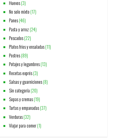
Huevos
(3)
No solo mixto
(17)
Panes
(46)
Pasta y arroz
(24)
Pescados
(22)
Platos fríos y ensaladas
(11)
Postres
(89)
Potajes y legumbres
(13)
Recetas exprés
(3)
Salsas y guarniciones
(8)
Sin categoría
(20)
Sopas y cremas
(19)
Tartas y empanadas
(37)
Verduras
(32)
Viajar para comer
(1)