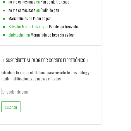
no me comes nada
en
Pan de ajo trenzado
no me comes nada
en
Pudin de pan
Maria felicies
en
Pudin de pan
Salvador Martín Castells
en
Pan de ajo trenzado
christopher.
en
Mermelada de fresa sin azúcar
SUSCRÍBETE AL BLOG POR CORREO ELECTRÓNICO
Introduce tu correo electrónico para suscribirte a este blog y
recibir notificaciones de nuevas entradas.
Dirección
de
email