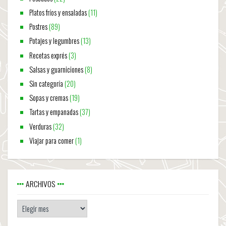
Platos fríos y ensaladas
(11)
Postres
(89)
Potajes y legumbres
(13)
Recetas exprés
(3)
Salsas y guarniciones
(8)
Sin categoría
(20)
Sopas y cremas
(19)
Tartas y empanadas
(37)
Verduras
(32)
Viajar para comer
(1)
ARCHIVOS