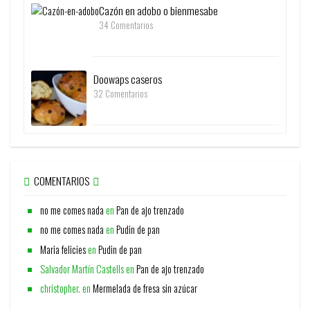
Cazón en adobo o bienmesabe
34 Comentarios
Doowaps caseros
32 Comentarios
COMENTARIOS
no me comes nada
en
Pan de ajo trenzado
no me comes nada
en
Pudin de pan
Maria felicies
en
Pudin de pan
Salvador Martín Castells
en
Pan de ajo trenzado
christopher.
en
Mermelada de fresa sin azúcar