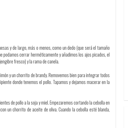
uesas y de largo, más o menos, como un dedo (que será el tamaño
que podamos cerrar herméticamente y añadimos los ajos picados, el
 jengibre fresco) y la rama de canela.
½ limón y un chorrito de brandy. Removemos bien para integrar todos
ecipiente donde tenemos el pollo. Tapamos y dejamos macerar en la
entes de pollo a la soja y miel. Empezaremos cortando la cebolla en
on un chorrito de aceite de oliva. Cuando la cebolla esté blanda,