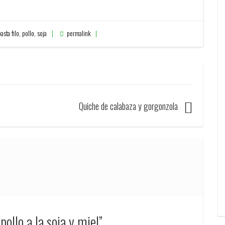
pasta filo
,
pollo
,
soja
permalink
Quiche de calabaza y gorgonzola
pollo a la soja y miel
”