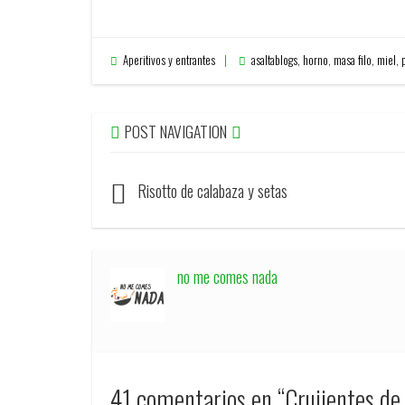
Aperitivos y entrantes
asaltablogs
,
horno
,
masa filo
,
miel
,
POST NAVIGATION
Risotto de calabaza y setas
no me comes nada
41 comentarios en “
Crujientes de 