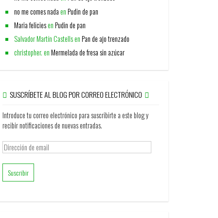
no me comes nada
en
Pudin de pan
Maria felicies
en
Pudin de pan
Salvador Martín Castells
en
Pan de ajo trenzado
christopher.
en
Mermelada de fresa sin azúcar
SUSCRÍBETE AL BLOG POR CORREO ELECTRÓNICO
Introduce tu correo electrónico para suscribirte a este blog y
recibir notificaciones de nuevas entradas.
Dirección
de
email