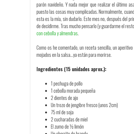
parón navideño. Y nada mejor que realizar el último as
puesto las cosas muy complicadas. Normalmente, cuando 
esta es la mía, sin dudarlo. Este mes no, después del pri
de decidirme. Tras mucho pensarlo (y guardarme el resto 
con cebolla y almendras
.
Como os he comentado, un receta sencilla, un aperitivo
mojados en la salsa…ya están para morirse.
Ingredientes (15 unidades aprox.):
1 pechuga de pollo
1 cebolla morada pequeña
2 dientes de ajo
Un trozo de jengibre fresco (unos 2cm)
75 ml de soja
2 cucharadas de miel
El zumo de ½ limón
Un chorrito de brandy