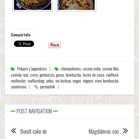
Compártelo:
Potajes y legumbres
champiñones
,
cocina india
,
cocina thai
,
comida real
,
curry
,
garbanzos
,
guiso
,
kombucha
,
leche de coco
,
realfood
,
realfooder
,
realfooding
,
setas
,
sin lactosa
,
vegan
,
vegano
,
viver kombucha
,
zanahorias
permalink
POST NAVIGATION
Bundt cake de
Magdalenas con