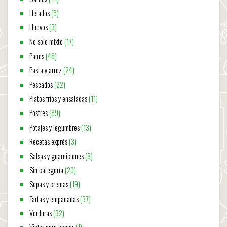
Helados
(5)
Huevos
(3)
No solo mixto
(17)
Panes
(46)
Pasta y arroz
(24)
Pescados
(22)
Platos fríos y ensaladas
(11)
Postres
(89)
Potajes y legumbres
(13)
Recetas exprés
(3)
Salsas y guarniciones
(8)
Sin categoría
(20)
Sopas y cremas
(19)
Tartas y empanadas
(37)
Verduras
(32)