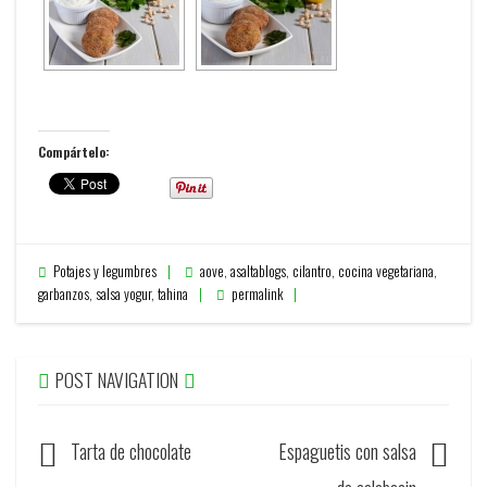
Compártelo:
Potajes y legumbres
aove
,
asaltablogs
,
cilantro
,
cocina vegetariana
,
garbanzos
,
salsa yogur
,
tahina
permalink
POST NAVIGATION
Tarta de chocolate
Espaguetis con salsa