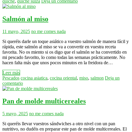
quiche
,
quiche suiza
Deja un comentario
Salmón al miso
11 mayo, 2025
no me comes nada
Si queréis darle un toque asiático a vuestro salmón de manera fácil y
rápida, este salmón al miso se va a convertir en vuestra receta
favorita. No os miento si os digo que el salmón se ha convertido en
mi pescado favorito, lo como todas las semanas prácticamente. No
hacen falta más que unos pocos minutos en la freidora de…
Leer más
Pescados
cocina asiatica
,
cocina oriental
,
miso
,
salmon
Deja un
comentario
Pan de molde multicereales
5 mayo, 2025
no me comes nada
Si queréis llevar vuestros sándwiches a otro nivel con un pan
nutritivo, no dudéis en preparar este pan de molde multicereales. El