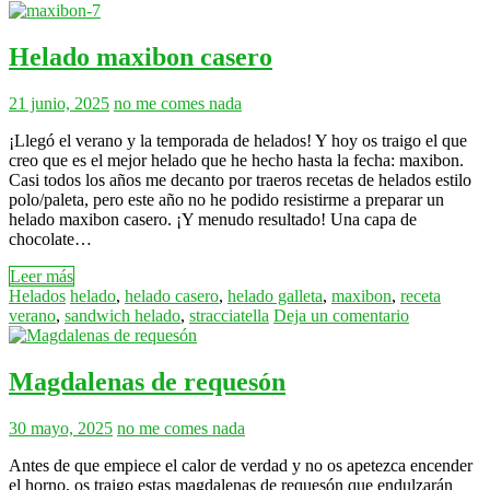
Helado maxibon casero
21 junio, 2025
no me comes nada
¡Llegó el verano y la temporada de helados! Y hoy os traigo el que
creo que es el mejor helado que he hecho hasta la fecha: maxibon.
Casi todos los años me decanto por traeros recetas de helados estilo
polo/paleta, pero este año no he podido resistirme a preparar un
helado maxibon casero. ¡Y menudo resultado! Una capa de
chocolate…
Leer más
Helados
helado
,
helado casero
,
helado galleta
,
maxibon
,
receta
verano
,
sandwich helado
,
stracciatella
Deja un comentario
Magdalenas de requesón
30 mayo, 2025
no me comes nada
Antes de que empiece el calor de verdad y no os apetezca encender
el horno, os traigo estas magdalenas de requesón que endulzarán