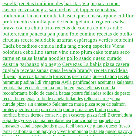
espelta
recetas tradicionales
barritas
Viajar para comer
casero
cerveza negra
salchichas
sal
tupper
reposteria
tradicional
lacon
entrante
tabasco
queso mascarpone
coliflor
prefermento
vainilla
pan de leche
gelatina
trigueros
salsa
brava
cocina china
frito
recetas de cocina
comida arabe
buttercream
panceta
pan plano
foie
comino
recetas de otoño
ciruelas
receta saludable
azafrán
espárragos verdes
fetuccini
Cadiz
bocaditos
comida india
tang zhong
especias
Viena
boloñesa
cebollino
sarten
vino tinto
plum cake
tomate seco
carne en salsa
lasaña
noodles
pollo asado
queso curado
Austria
garbanzo
ajo negro
Cervezas La bahía
pizza casera
cuajada
recetas sanas
masa levada
brandy
receta navideña
dipear
puerros
kalamata
torreznos
pesto rolls
queso batido
receta
hummus
piadina
lidl
vinagreta
Avila
panificadora
aceitunas kalamata
remolacha
receta de cocina
fuet
berenjenas rellenas
comida
reconfortante
bollo de canela
batata
postre finlandes
rollos de pesto
receta berenjenas
rollo de canela finlandes
relleno carne
yema
curada
pizza sin amasado
Salamanca
masa pizza
sopa de salmón
brotes
aperitivo frío
pan de pita
pudin
cruasanes
budin
cocina
nordica
brotes tiernos
conserva
pan caserop
pizza facil
Extremadura
sopa de gyozas
cocina meditarrenea
tradicional
espaguetis
sin
amasado
caballa
spaghettis
masa facil
brazo de gitano
queso fresco
tartar
carbonara con payoyo
viver kombucha
tartaleta
queso payoyo