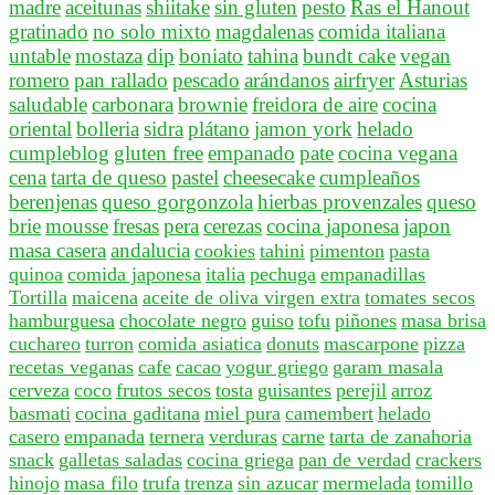
madre
aceitunas
shiitake
sin gluten
pesto
Ras el Hanout
gratinado
no solo mixto
magdalenas
comida italiana
untable
mostaza
dip
boniato
tahina
bundt cake
vegan
romero
pan rallado
pescado
arándanos
airfryer
Asturias
saludable
carbonara
brownie
freidora de aire
cocina
oriental
bolleria
sidra
plátano
jamon york
helado
cumpleblog
gluten free
empanado
pate
cocina vegana
cena
tarta de queso
pastel
cheesecake
cumpleaños
berenjenas
queso gorgonzola
hierbas provenzales
queso
brie
mousse
fresas
pera
cerezas
cocina japonesa
japon
masa casera
andalucia
cookies
tahini
pimenton
pasta
quinoa
comida japonesa
italia
pechuga
empanadillas
Tortilla
maicena
aceite de oliva virgen extra
tomates secos
hamburguesa
chocolate negro
guiso
tofu
piñones
masa brisa
cuchareo
turron
comida asiatica
donuts
mascarpone
pizza
recetas veganas
cafe
cacao
yogur griego
garam masala
cerveza
coco
frutos secos
tosta
guisantes
perejil
arroz
basmati
cocina gaditana
miel pura
camembert
helado
casero
empanada
ternera
verduras
carne
tarta de zanahoria
snack
galletas saladas
cocina griega
pan de verdad
crackers
hinojo
masa filo
trufa
trenza
sin azucar
mermelada
tomillo