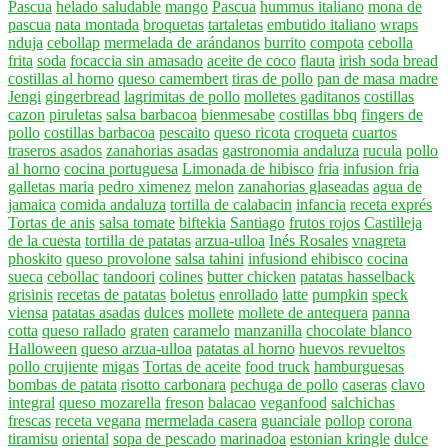
Pascua
helado saludable
mango
Pascua
hummus italiano
mona de
pascua
nata montada
broquetas
tartaletas
embutido italiano
wraps
nduja
cebollap
mermelada de arándanos
burrito
compota
cebolla
frita
soda
focaccia sin amasado
aceite de coco
flauta
irish soda bread
costillas al horno
queso camembert
tiras de pollo
pan de masa madre
Jengi
gingerbread
lagrimitas de pollo
molletes gaditanos
costillas
cazon
piruletas
salsa barbacoa
bienmesabe
costillas bbq
fingers de
pollo
costillas barbacoa
pescaito
queso ricota
croqueta
cuartos
traseros asados
zanahorias asadas
gastronomia andaluza
rucula
pollo
al horno
cocina portuguesa
Limonada de hibisco
fria
infusion fria
galletas maria
pedro ximenez
melon
zanahorias glaseadas
agua de
jamaica
comida andaluza
tortilla de calabacin
infancia
receta exprés
Tortas de anis
salsa tomate
biftekia
Santiago
frutos rojos
Castilleja
de la cuesta
tortilla de patatas
arzua-ulloa
Inés Rosales
vnagreta
phoskito
queso provolone
salsa tahini
infusiond ehibisco
cocina
sueca
cebollac
tandoori
colines
butter chicken
patatas hasselback
grisinis
recetas de patatas
boletus
enrollado
latte
pumpkin
speck
viensa
patatas asadas
dulces
mollete
mollete de antequera
panna
cotta
queso rallado
graten
caramelo
manzanilla
chocolate blanco
Halloween
queso arzua-ulloa
patatas al horno
huevos revueltos
pollo crujiente
migas
Tortas de aceite
food truck
hamburguesas
bombas de patata
risotto carbonara
pechuga de pollo
caseras
clavo
integral
queso mozarella
freson
balacao
veganfood
salchichas
frescas
receta vegana
mermelada casera
guanciale
pollop
corona
tiramisu
oriental
sopa de pescado
marinadoa
estonian kringle
dulce