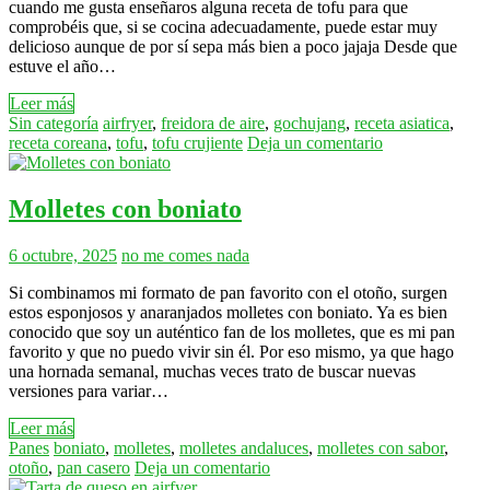
cuando me gusta enseñaros alguna receta de tofu para que
comprobéis que, si se cocina adecuadamente, puede estar muy
delicioso aunque de por sí sepa más bien a poco jajaja Desde que
estuve el año…
Leer más
Sin categoría
airfryer
,
freidora de aire
,
gochujang
,
receta asiatica
,
receta coreana
,
tofu
,
tofu crujiente
Deja un comentario
Molletes con boniato
6 octubre, 2025
no me comes nada
Si combinamos mi formato de pan favorito con el otoño, surgen
estos esponjosos y anaranjados molletes con boniato. Ya es bien
conocido que soy un auténtico fan de los molletes, que es mi pan
favorito y que no puedo vivir sin él. Por eso mismo, ya que hago
una hornada semanal, muchas veces trato de buscar nuevas
versiones para variar…
Leer más
Panes
boniato
,
molletes
,
molletes andaluces
,
molletes con sabor
,
otoño
,
pan casero
Deja un comentario