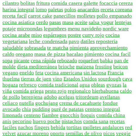
cilantro
bolitas
fritura
comida casera
galette
focaccia
cereza
harina integral
lomo
paletas
polos
anacardos
receta coreana
receta facil
carrot cake
panecillos
molletes
pollo empanado
cocina asiatica
cerdo
pasas
masa
aceite
salsa yogur
lentejas
potaje
microondas
legumbres
menu navideño
nordic ware
cocina arabe
miso
espárragos
postre
curry rojo
cocina
vegetariana
leche condensada
pavo
datiles
reposteria
saludable
sobrasada
te matcha
pimienta
aprovechamiento
caldo
oregano
masa de pizza
bacalao
pimiento
cocina facil
sopa
picante
cena rápida
rebozado
roquefort
babka
pan de
molde
dieta mediterránea
brioche
maizena
frosting
beicon
vegano
eneldo
feta
cocina americana
sin lactosa
Francia
thuelma
tierras de jaen
vino
Estados Unidos
sourdough
cava
hogaza
refresco
comida tradicional
agua
obleas
gyozas
la
viña
comida griega
pesto rojo
regionalco
hierbabuena
caldo
de pollo
berenjena
adobo
acelgas
tritordeum
avellanas
celiaco
nutella
gochujang
crema de cacahuete
fondue
avocado
chia
pudding
puré de patatas
centeno integral
limonada
centeno
fiambre
gnocchis
ñoquis
comida china
anis
pecorino
huevo poche
pistachos
comda sana
recetas
faciles
nachos
fingers
bebida
tortitas
molletes andaluces
red
velvet
azucar moreno
oporto
semillas de olivo
picos
veggie