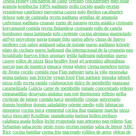
Tesela Honey
chicharron de cadiz
cereales
chicharrones
miel solar
granola
kombucha
100% gaditano
pollo cocido
asado
recetas
veraniegas
canelones
mayonesa casera
gajo
iberitos
cacahuetes
deluxe
pate de campaña
receta gaditana
semillas de amapola
carbonara gaditana
cruasan
zumo de naranja
receta asiatica
croissant
korvapuusti
comida
receta finlandesa
croissants
rollo de canela
bombones
masa laminada
tofu crujiente
cocina alemana
marmolado
airfyer
provolone
pavia
tomate frito
queso añejo
claras de huevo
molletes con sabor
antipasti
salsa de tomate
queso gaditano
kringle
plato de cuchara
queso halloumi
dia internacional de la croqueta
pan
hojaldrado
huevos fritos
uruguay
tetilla
halloumi
palomitas
queso
casero
rollos de pizza
Ikea
healthy food
aji argentino
albondigas
suecas
pan de manteca
musaca
jijona
gluten
crema pastelera
turron
de Jijona
cocido
comida rusa
Flan patissier
tarta la viña
moussaka
grana padano
pan brioche
vegan food
Flan parisien
musaka
labneh
pizza rolls
receta rapida
colaboracion
dulce de membrillo
manzana
caramelizada
Galicia
carne de membrillo
tomate concentrado
relleno
empanadillas
desayuno andaluz
pan roti
thermomix
relleno
nelba
crujiente de jamon
comida turca
membrillo
croque
aniversario
donuts bombon
donuts saludables
oriente medio
rolls
lahmacun
monsieur
cocina turca
emmental
cocina thai
madame
matcha
pizza
turca
moscatel
Koulibiac
spanakopita
harissa
bollos preñaos
calabaza asada
bollos
leche evaporada
pan arteseno
pan relleno
San
Sebastian
salsa pesto
pesto rosso
recetas rapidas
salsa de limon
ABC
Rice
cocina familiar
crema fria
macerado
rollitos de arroz
obleas de