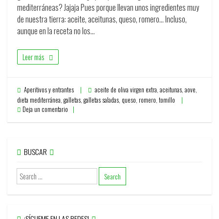
mediterráneas? Jajaja Pues porque llevan unos ingredientes muy
de nuestra tierra: aceite, aceitunas, queso, romero… Incluso,
aunque en la receta no los…
Leer más
Aperitivos y entrantes
aceite de oliva virgen extra
,
aceitunas
,
aove
,
dieta mediterránea
,
galletas
,
galletas saladas
,
queso
,
romero
,
tomillo
Deja un comentario
BUSCAR
¡SÍGUEME EN LAS REDES!