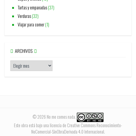
Tartas y empanadas
(37)
Verduras
(32)
Viajar para comer
(1)
ARCHIVOS
© 2026 No me comes nada.
Este obra está bajo una
licencia de Creative Commons Reconocimiento-
NoComercial-SinObraDerivada 4.0 Internacional
.