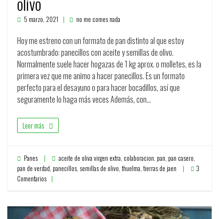
olivo
5 marzo, 2021
no me comes nada
Hoy me estreno con un formato de pan distinto al que estoy
acostumbrado: panecillos con aceite y semillas de olivo.
Normalmente suele hacer hogazas de 1 kg aprox. o molletes, es la
primera vez que me animo a hacer panecillos. Es un formato
perfecto para el desayuno o para hacer bocadillos, así que
seguramente lo haga más veces Además, con…
Leer más
Panes
aceite de oliva virgen extra
,
colaboracion
,
pan
,
pan casero
,
pan de verdad
,
panecillos
,
semillas de olivo
,
thuelma
,
tierras de jaen
3
Comentarios