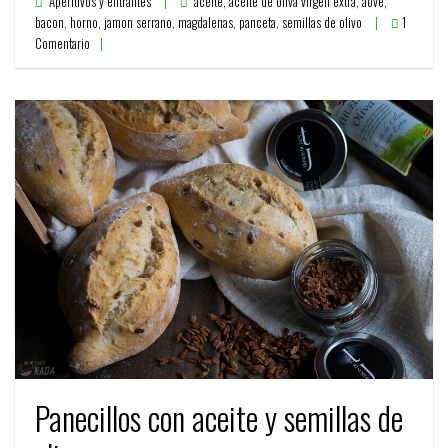
Aperitivos y entrantes
aceite
,
aceite de oliva virgen extra
,
aove
,
bacon
,
horno
,
jamon serrano
,
magdalenas
,
panceta
,
semillas de olivo
1
Comentario
Panecillos con aceite y semillas de