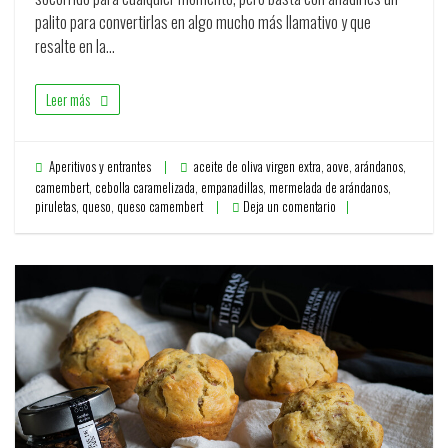
palito para convertirlas en algo mucho más llamativo y que
resalte en la…
Leer más
Aperitivos y entrantes
aceite de oliva virgen extra
,
aove
,
arándanos
,
camembert
,
cebolla caramelizada
,
empanadillas
,
mermelada de arándanos
,
piruletas
,
queso
,
queso camembert
Deja un comentario