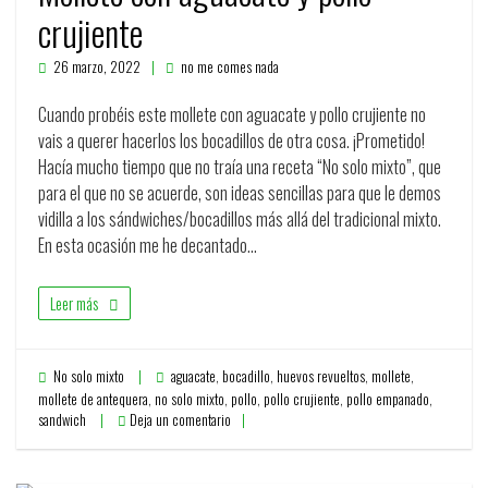
crujiente
26 marzo, 2022
no me comes nada
Cuando probéis este mollete con aguacate y pollo crujiente no
vais a querer hacerlos los bocadillos de otra cosa. ¡Prometido!
Hacía mucho tiempo que no traía una receta “No solo mixto”, que
para el que no se acuerde, son ideas sencillas para que le demos
vidilla a los sándwiches/bocadillos más allá del tradicional mixto.
En esta ocasión me he decantado…
Leer más
No solo mixto
aguacate
,
bocadillo
,
huevos revueltos
,
mollete
,
mollete de antequera
,
no solo mixto
,
pollo
,
pollo crujiente
,
pollo empanado
,
sandwich
Deja un comentario