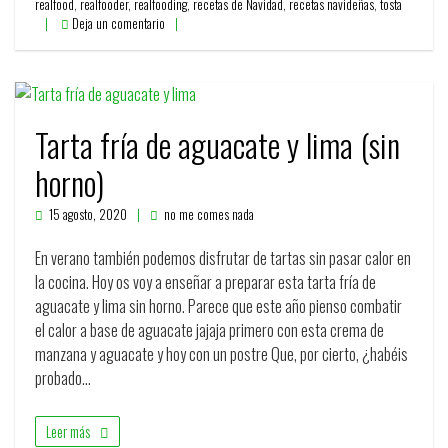
realfood
,
realfooder
,
realfooding
,
recetas de Navidad
,
recetas navideñas
,
tosta
Deja un comentario
Tarta fría de aguacate y lima (sin
horno)
15 agosto, 2020
no me comes nada
En verano también podemos disfrutar de tartas sin pasar calor en
la cocina. Hoy os voy a enseñar a preparar esta tarta fría de
aguacate y lima sin horno. Parece que este año pienso combatir
el calor a base de aguacate jajaja primero con esta crema de
manzana y aguacate y hoy con un postre Que, por cierto, ¿habéis
probado…
Leer más