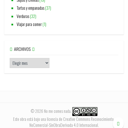
Tartas y empanadas
(37)
Verduras
(32)
Viajar para comer
(1)
ARCHIVOS
© 2026 No me comes nada.
Este obra está bajo una
licencia de Creative Commons Reconocimiento-
NoComercial-SinObraDerivada 4.0 Internacional
.