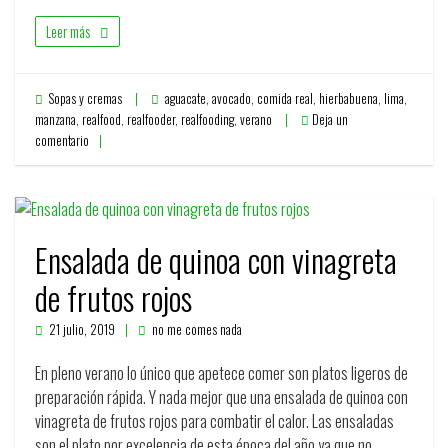
Leer más
Sopas y cremas
aguacate
,
avocado
,
comida real
,
hierbabuena
,
lima
,
manzana
,
realfood
,
realfooder
,
realfooding
,
verano
Deja un
comentario
Ensalada de quinoa con vinagreta
de frutos rojos
21 julio, 2019
no me comes nada
En pleno verano lo único que apetece comer son platos ligeros de
preparación rápida. Y nada mejor que una ensalada de quinoa con
vinagreta de frutos rojos para combatir el calor. Las ensaladas
son el plato por excelencia de esta época del año ya que no