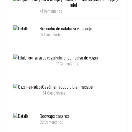
miel
41 Comentarios
Bizcocho de calabaza y naranja
37 Comentarios
Falafel con salsa de yogur
37 Comentarios
Cazón en adobo o bienmesabe
34 Comentarios
Doowaps caseros
32 Comentarios