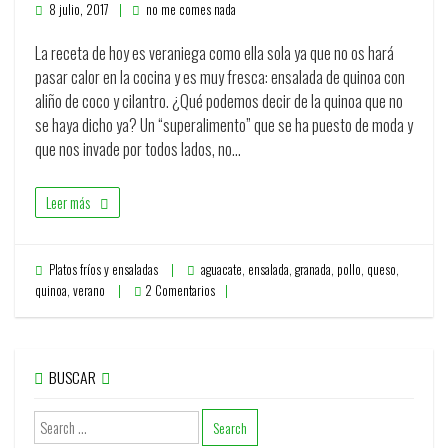
8 julio, 2017
no me comes nada
La receta de hoy es veraniega como ella sola ya que no os hará
pasar calor en la cocina y es muy fresca: ensalada de quinoa con
aliño de coco y cilantro. ¿Qué podemos decir de la quinoa que no
se haya dicho ya? Un “superalimento” que se ha puesto de moda y
que nos invade por todos lados, no…
Leer más
Platos fríos y ensaladas
aguacate
,
ensalada
,
granada
,
pollo
,
queso
,
quinoa
,
verano
2 Comentarios
BUSCAR