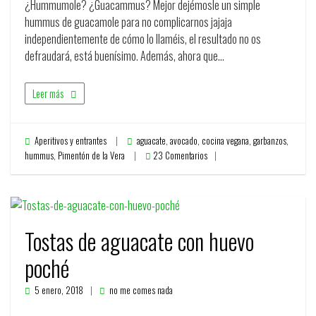
¿Hummumole? ¿Guacammus? Mejor dejémosle un simple
hummus de guacamole para no complicarnos jajaja
independientemente de cómo lo llaméis, el resultado no os
defraudará, está buenísimo. Además, ahora que…
Leer más
Aperitivos y entrantes
aguacate
,
avocado
,
cocina vegana
,
garbanzos
,
hummus
,
Pimentón de la Vera
23 Comentarios
Tostas de aguacate con huevo
poché
5 enero, 2018
no me comes nada