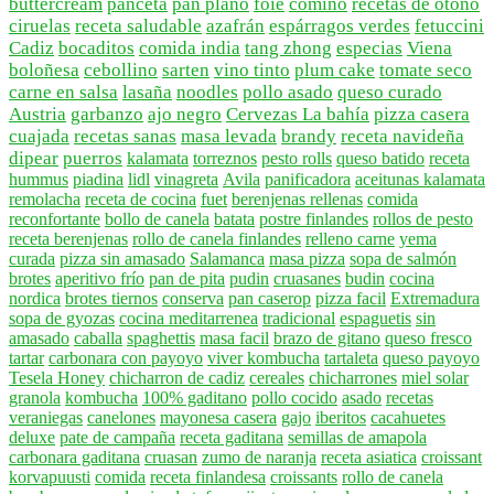
buttercream
panceta
pan plano
foie
comino
recetas de otoño
ciruelas
receta saludable
azafrán
espárragos verdes
fetuccini
Cadiz
bocaditos
comida india
tang zhong
especias
Viena
boloñesa
cebollino
sarten
vino tinto
plum cake
tomate seco
carne en salsa
lasaña
noodles
pollo asado
queso curado
Austria
garbanzo
ajo negro
Cervezas La bahía
pizza casera
cuajada
recetas sanas
masa levada
brandy
receta navideña
dipear
puerros
kalamata
torreznos
pesto rolls
queso batido
receta
hummus
piadina
lidl
vinagreta
Avila
panificadora
aceitunas kalamata
remolacha
receta de cocina
fuet
berenjenas rellenas
comida
reconfortante
bollo de canela
batata
postre finlandes
rollos de pesto
receta berenjenas
rollo de canela finlandes
relleno carne
yema
curada
pizza sin amasado
Salamanca
masa pizza
sopa de salmón
brotes
aperitivo frío
pan de pita
pudin
cruasanes
budin
cocina
nordica
brotes tiernos
conserva
pan caserop
pizza facil
Extremadura
sopa de gyozas
cocina meditarrenea
tradicional
espaguetis
sin
amasado
caballa
spaghettis
masa facil
brazo de gitano
queso fresco
tartar
carbonara con payoyo
viver kombucha
tartaleta
queso payoyo
Tesela Honey
chicharron de cadiz
cereales
chicharrones
miel solar
granola
kombucha
100% gaditano
pollo cocido
asado
recetas
veraniegas
canelones
mayonesa casera
gajo
iberitos
cacahuetes
deluxe
pate de campaña
receta gaditana
semillas de amapola
carbonara gaditana
cruasan
zumo de naranja
receta asiatica
croissant
korvapuusti
comida
receta finlandesa
croissants
rollo de canela