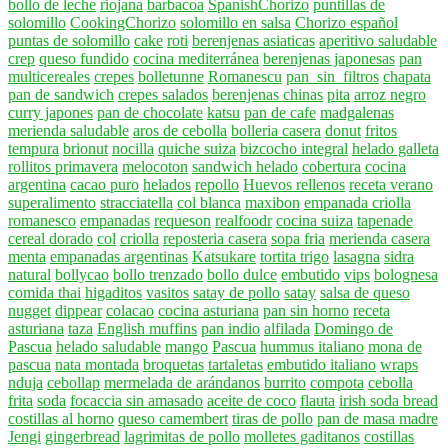
bollo de leche
riojana
barbacoa
SpanishChorizo
puntillas de
solomillo
CookingChorizo
solomillo en salsa
Chorizo español
puntas de solomillo
cake
roti
berenjenas asiaticas
aperitivo saludable
crep
queso fundido
cocina mediterránea
berenjenas japonesas
pan
multicereales
crepes
bolletunne
Romanescu
pan_sin_filtros
chapata
pan de sandwich
crepes salados
berenjenas chinas
pita
arroz negro
curry japones
pan de chocolate
katsu
pan de cafe
madgalenas
merienda saludable
aros de cebolla
bolleria casera
donut
fritos
tempura
brionut
nocilla
quiche suiza
bizcocho integral
helado galleta
rollitos primavera
melocoton
sandwich helado
cobertura
cocina
argentina
cacao puro
helados
repollo
Huevos rellenos
receta verano
superalimento
stracciatella
col blanca
maxibon
empanada criolla
romanesco
empanadas
requeson
realfoodr
cocina suiza
tapenade
cereal dorado
col
criolla
reposteria casera
sopa fria
merienda casera
menta
empanadas argentinas
Katsukare
tortita trigo
lasagna
sidra
natural
bollycao
bollo trenzado
bollo dulce
embutido
vips
bolognesa
comida thai
higaditos
vasitos
satay de pollo
satay
salsa de queso
nugget
dippear
colacao
cocina asturiana
pan sin horno
receta
asturiana
taza
English muffins
pan indio
alfilada
Domingo de
Pascua
helado saludable
mango
Pascua
hummus italiano
mona de
pascua
nata montada
broquetas
tartaletas
embutido italiano
wraps
nduja
cebollap
mermelada de arándanos
burrito
compota
cebolla
frita
soda
focaccia sin amasado
aceite de coco
flauta
irish soda bread
costillas al horno
queso camembert
tiras de pollo
pan de masa madre
Jengi
gingerbread
lagrimitas de pollo
molletes gaditanos
costillas