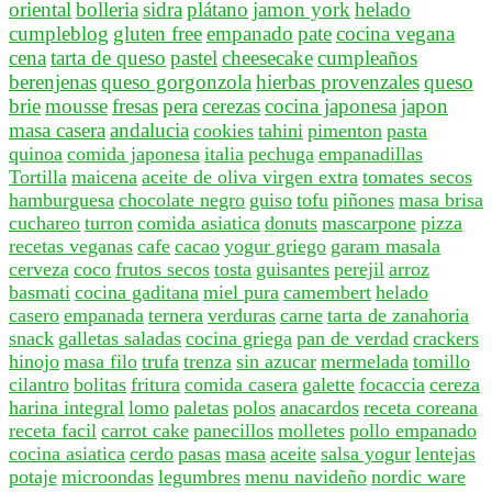
oriental
bolleria
sidra
plátano
jamon york
helado
cumpleblog
gluten free
empanado
pate
cocina vegana
cena
tarta de queso
pastel
cheesecake
cumpleaños
berenjenas
queso gorgonzola
hierbas provenzales
queso
brie
mousse
fresas
pera
cerezas
cocina japonesa
japon
masa casera
andalucia
cookies
tahini
pimenton
pasta
quinoa
comida japonesa
italia
pechuga
empanadillas
Tortilla
maicena
aceite de oliva virgen extra
tomates secos
hamburguesa
chocolate negro
guiso
tofu
piñones
masa brisa
cuchareo
turron
comida asiatica
donuts
mascarpone
pizza
recetas veganas
cafe
cacao
yogur griego
garam masala
cerveza
coco
frutos secos
tosta
guisantes
perejil
arroz
basmati
cocina gaditana
miel pura
camembert
helado
casero
empanada
ternera
verduras
carne
tarta de zanahoria
snack
galletas saladas
cocina griega
pan de verdad
crackers
hinojo
masa filo
trufa
trenza
sin azucar
mermelada
tomillo
cilantro
bolitas
fritura
comida casera
galette
focaccia
cereza
harina integral
lomo
paletas
polos
anacardos
receta coreana
receta facil
carrot cake
panecillos
molletes
pollo empanado
cocina asiatica
cerdo
pasas
masa
aceite
salsa yogur
lentejas
potaje
microondas
legumbres
menu navideño
nordic ware