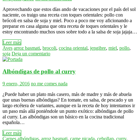
Aprovechando que estos días ando de vacaciones por el país del sol
naciente, os traigo una receta con toques orientales: pollo con
brócoli en salsa de soja y miel. Poco a poco me voy aficionando a
preparar en casa alguna que otra receta de toques orientales y le
estoy encontrando muchos usos sobre todo a la salsa de soja jajaja…
Leer más
Aves
arroz basmati
,
brocoli
,
cocina oriental
,
jengibre
,
miel
,
pollo
,
soja
Deja un comentario
Albóndigas de pollo al curry
9 enero, 2016
no me comes nada
¿Puede haber un plato más casero, más de madre y más de abuela
que unas buenas albóndigas? En tomate, en salsa, de pescado y un
largo etcétera de variantes, aunque en la receta de hoy intentamos ir
un paso más allá poniéndole un punto exótico: albóndigas de pollo
al curry. Las albóndigas son un básico en la cocina tradicional
española…
Leer más
Carnes
albóndigas
,
arroz basmati
,
carne picada
,
cebollap
,
curry
,