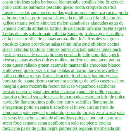
cazon
piruletas
salsa barbacoa
bienmesabe
costillas bbq
fingers de
pollo
costillas barbacoa
pescaito
queso ricota
croqueta
cuartos
traseros asados
zanahorias asadas
gastronomia andaluza
rucula
pollo
al horno
cocina portuguesa
Limonada de hibisco
fria
infusion fria
galletas maria
pedro ximenez
melon
zanahorias glaseadas
agua de
jamaica
comida andaluza
tortilla de calabacin
infancia
receta exprés
Tortas de anis
salsa tomate
biftekia
Santiago
frutos rojos
Castilleja
de la cuesta
tortilla de patatas
arzua-ulloa
Inés Rosales
vnagreta
phoskito
queso provolone
salsa tahini
infusiond ehibisco
cocina
sueca
cebollac
tandoori
colines
butter chicken
patatas hasselback
grisinis
recetas de patatas
boletus
enrollado
latte
pumpkin
speck
viensa
patatas asadas
dulces
mollete
mollete de antequera
panna
cotta
queso rallado
graten
caramelo
manzanilla
chocolate blanco
Halloween
queso arzua-ulloa
patatas al horno
huevos revueltos
pollo crujiente
migas
Tortas de aceite
food truck
hamburguesas
bombas de patata
risotto carbonara
pechuga de pollo
caseras
clavo
integral
queso mozarella
freson
balacao
veganfood
salchichas
frescas
receta vegana
mermelada casera
guanciale
pollop
corona
tiramisu
oriental
sopa de pescado
marinadoa
estonian kringle
dulce
navideño
flamenquines
pollo con curry
soletillas
flamenquin
energeticas
pollo en salsa
bizcochos al huevo
cuscus
fruta de
temporada
pate vegetal
montadito
serranito
torrijas
zero waste
pate
de setas
bizcocho saludable
albondigas griegas
one pot
cuaresma
street food
semana santa
papillote
un solo recipiente
cocina
mexicana
pasta de judia negra
palmeritas
regañás
mermelada sin