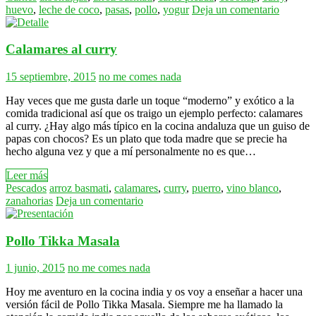
huevo
,
leche de coco
,
pasas
,
pollo
,
yogur
Deja un comentario
Calamares al curry
15 septiembre, 2015
no me comes nada
Hay veces que me gusta darle un toque “moderno” y exótico a la
comida tradicional así que os traigo un ejemplo perfecto: calamares
al curry. ¿Hay algo más típico en la cocina andaluza que un guiso de
papas con chocos? Es un plato que toda madre que se precie ha
hecho alguna vez y que a mí personalmente no es que…
Leer más
Pescados
arroz basmati
,
calamares
,
curry
,
puerro
,
vino blanco
,
zanahorias
Deja un comentario
Pollo Tikka Masala
1 junio, 2015
no me comes nada
Hoy me aventuro en la cocina india y os voy a enseñar a hacer una
versión fácil de Pollo Tikka Masala. Siempre me ha llamado la