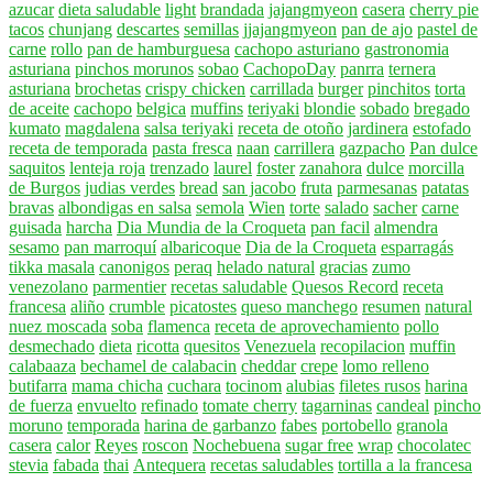
azucar
dieta saludable
light
brandada
jajangmyeon
casera
cherry pie
tacos
chunjang
descartes
semillas
jjajangmyeon
pan de ajo
pastel de
carne
rollo
pan de hamburguesa
cachopo asturiano
gastronomia
asturiana
pinchos morunos
sobao
CachopoDay
panrra
ternera
asturiana
brochetas
crispy chicken
carrillada
burger
pinchitos
torta
de aceite
cachopo
belgica
muffins
teriyaki
blondie
sobado
bregado
kumato
magdalena
salsa teriyaki
receta de otoño
jardinera
estofado
receta de temporada
pasta fresca
naan
carrillera
gazpacho
Pan dulce
saquitos
lenteja roja
trenzado
laurel
foster
zanahora
dulce
morcilla
de Burgos
judias verdes
bread
san jacobo
fruta
parmesanas
patatas
bravas
albondigas en salsa
semola
Wien
torte
salado
sacher
carne
guisada
harcha
Dia Mundia de la Croqueta
pan facil
almendra
sesamo
pan marroquí
albaricoque
Dia de la Croqueta
esparragás
tikka masala
canonigos
peraq
helado natural
gracias
zumo
venezolano
parmentier
recetas saludable
Quesos Record
receta
francesa
aliño
crumble
picatostes
queso manchego
resumen
natural
nuez moscada
soba
flamenca
receta de aprovechamiento
pollo
desmechado
dieta
ricotta
quesitos
Venezuela
recopilacion
muffin
calabaaza
bechamel de calabacin
cheddar
crepe
lomo relleno
butifarra
mama chicha
cuchara
tocinom
alubias
filetes rusos
harina
de fuerza
envuelto
refinado
tomate cherry
tagarninas
candeal
pincho
moruno
temporada
harina de garbanzo
fabes
portobello
granola
casera
calor
Reyes
roscon
Nochebuena
sugar free
wrap
chocolatec
stevia
fabada
thai
Antequera
recetas saludables
tortilla a la francesa