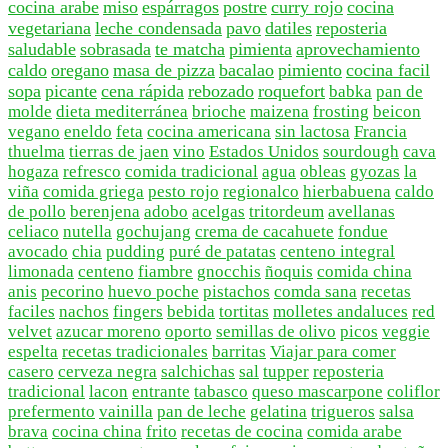
cocina arabe
miso
espárragos
postre
curry rojo
cocina
vegetariana
leche condensada
pavo
datiles
reposteria
saludable
sobrasada
te matcha
pimienta
aprovechamiento
caldo
oregano
masa de pizza
bacalao
pimiento
cocina facil
sopa
picante
cena rápida
rebozado
roquefort
babka
pan de
molde
dieta mediterránea
brioche
maizena
frosting
beicon
vegano
eneldo
feta
cocina americana
sin lactosa
Francia
thuelma
tierras de jaen
vino
Estados Unidos
sourdough
cava
hogaza
refresco
comida tradicional
agua
obleas
gyozas
la
viña
comida griega
pesto rojo
regionalco
hierbabuena
caldo
de pollo
berenjena
adobo
acelgas
tritordeum
avellanas
celiaco
nutella
gochujang
crema de cacahuete
fondue
avocado
chia
pudding
puré de patatas
centeno integral
limonada
centeno
fiambre
gnocchis
ñoquis
comida china
anis
pecorino
huevo poche
pistachos
comda sana
recetas
faciles
nachos
fingers
bebida
tortitas
molletes andaluces
red
velvet
azucar moreno
oporto
semillas de olivo
picos
veggie
espelta
recetas tradicionales
barritas
Viajar para comer
casero
cerveza negra
salchichas
sal
tupper
reposteria
tradicional
lacon
entrante
tabasco
queso mascarpone
coliflor
prefermento
vainilla
pan de leche
gelatina
trigueros
salsa
brava
cocina china
frito
recetas de cocina
comida arabe