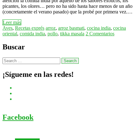
atención la comida india por aquello de los sabores exóticos, los
picantes, los olores… pero no ha sido hasta hace menos de un año
(concretamente el verano pasado) que la probé por primera vez.…
Leer más
Aves
,
Recetas exprés
arroz
,
arroz basmati
,
cocina india
,
cocina
oriental
,
comida india
,
pollo
,
tikka masala
2 Comentarios
Buscar
¡Sígueme en las redes!
Facebook