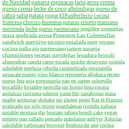
de Navidad
panarra
espinacas
tarta
arroz
crema
queso crema
leche de coco
albóndigas
queso de
cabra
salsa
patata
yogur
ElPanPerfecto
cocina
francesa
chorizo
hummus
patatas
risotto
manzana
merienda
leche
queso parmesano
jengibre
croquetas
masa quebrada
avena
Pimenton Las Colmenillas
sandwich
aperitivo
picoteo
ensalada
pure
verano
cocina india
ajo
parmesano
jamon
naranja
champiñones
recetas navideñas
levadura
brocoli
almendras
canela
carne picada
quiche
desayuno
comida
saludable
merluza
cebolla caramelizada
mozzarella
aguacate
puerro
vino blanco
reposteria
albahaca
receta
queso feta
soja
gorgonzola
pan en sarten
solomillo
bocadillo
hojaldre
morcilla
sin horno
lima
cocina
andaluza
curcuma
salmon
pasta filo
zanahorias
masa
madre
aceitunas
shiitake
sin gluten
pesto
Ras el Hanout
gratinado
no solo mixto
magdalenas
comida italiana
untable
mostaza
dip
boniato
tahina
bundt cake
vegan
romero
pan rallado
pescado
arándanos
airfryer
Asturias
saludable
carbonara
brownie
freidora de aire
cocina