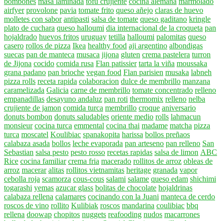
bombones
masa laminada
tofu crujiente
cocina alemana
marmolado
airfyer
provolone
pavia
tomate frito
queso añejo
claras de huevo
molletes con sabor
antipasti
salsa de tomate
queso gaditano
kringle
plato de cuchara
queso halloumi
dia internacional de la croqueta
pan
hojaldrado
huevos fritos
uruguay
tetilla
halloumi
palomitas
queso
casero
rollos de pizza
Ikea
healthy food
aji argentino
albondigas
suecas
pan de manteca
musaca
jijona
gluten
crema pastelera
turron
de Jijona
cocido
comida rusa
Flan patissier
tarta la viña
moussaka
grana padano
pan brioche
vegan food
Flan parisien
musaka
labneh
pizza rolls
receta rapida
colaboracion
dulce de membrillo
manzana
caramelizada
Galicia
carne de membrillo
tomate concentrado
relleno
empanadillas
desayuno andaluz
pan roti
thermomix
relleno
nelba
crujiente de jamon
comida turca
membrillo
croque
aniversario
donuts bombon
donuts saludables
oriente medio
rolls
lahmacun
monsieur
cocina turca
emmental
cocina thai
madame
matcha
pizza
turca
moscatel
Koulibiac
spanakopita
harissa
bollos preñaos
calabaza asada
bollos
leche evaporada
pan arteseno
pan relleno
San
Sebastian
salsa pesto
pesto rosso
recetas rapidas
salsa de limon
ABC
Rice
cocina familiar
crema fria
macerado
rollitos de arroz
obleas de
arroz
macerar
alitas
rollitos vietnamitas
heritage
granada
vapor
cebolla roja
scamorza
cous-cous
salami
salame
queso edam
shichimi
togarashi
yemas
azucar glass
bolitas de chocolate
hojaldrinas
calabaza rellena
calamares
cocinando con la Juani
manteca de cerdo
roscos de vino
rollito
Kulibiak
roscos
mandarina
coulibiac
bbq
rellena
doowap
chopitos
nuggets
reafooding
nudos
macarrones