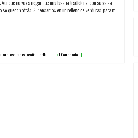
. Aunque no voy a negar que una lasaña tradicional con su salsa
o se quedan atrás. Si pensamos en un relleno de verduras, para mi
aliana
,
espinacas
,
lasaña
,
ricotta
1 Comentario