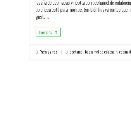
lasaña de espinacas y ricotta con bechamel de calabacín
boloñesa está para morirse, también hay variantes que n
gusto,…
Leer más
Pasta y arroz
bechamel
,
bechamel de calabacin
,
cocina it