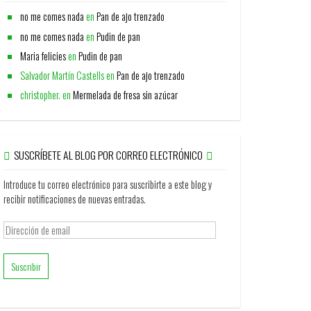
no me comes nada
en
Pan de ajo trenzado
no me comes nada
en
Pudin de pan
Maria felicies
en
Pudin de pan
Salvador Martín Castells
en
Pan de ajo trenzado
christopher.
en
Mermelada de fresa sin azúcar
SUSCRÍBETE AL BLOG POR CORREO ELECTRÓNICO
Introduce tu correo electrónico para suscribirte a este blog y
recibir notificaciones de nuevas entradas.
Dirección
de
email