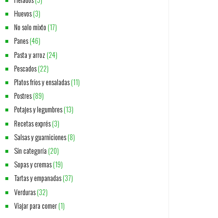
Huevos
(3)
No solo mixto
(17)
Panes
(46)
Pasta y arroz
(24)
Pescados
(22)
Platos fríos y ensaladas
(11)
Postres
(89)
Potajes y legumbres
(13)
Recetas exprés
(3)
Salsas y guarniciones
(8)
Sin categoría
(20)
Sopas y cremas
(19)
Tartas y empanadas
(37)
Verduras
(32)
Viajar para comer
(1)