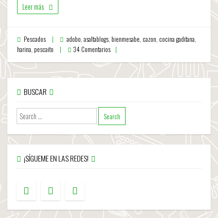
Leer más
Pescados
adobo
,
asaltablogs
,
bienmesabe
,
cazon
,
cocina gaditana
,
harina
,
pescaito
34 Comentarios
BUSCAR
¡SÍGUEME EN LAS REDES!