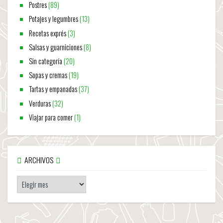
Postres
(89)
Potajes y legumbres
(13)
Recetas exprés
(3)
Salsas y guarniciones
(8)
Sin categoría
(20)
Sopas y cremas
(19)
Tartas y empanadas
(37)
Verduras
(32)
Viajar para comer
(1)
ARCHIVOS