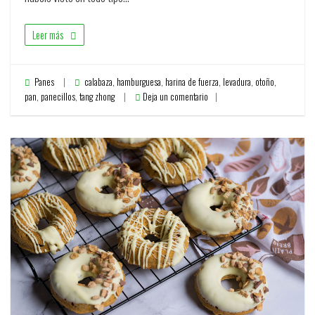
Leer más
Panes
calabaza
,
hamburguesa
,
harina de fuerza
,
levadura
,
otoño
,
pan
,
panecillos
,
tang zhong
Deja un comentario