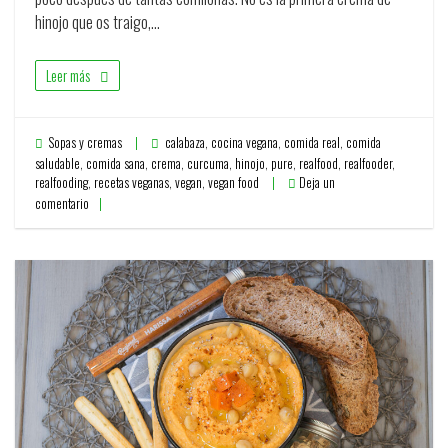
hinojo que os traigo,…
Leer más
Sopas y cremas
calabaza
,
cocina vegana
,
comida real
,
comida
saludable
,
comida sana
,
crema
,
curcuma
,
hinojo
,
pure
,
realfood
,
realfooder
,
realfooding
,
recetas veganas
,
vegan
,
vegan food
Deja un
comentario