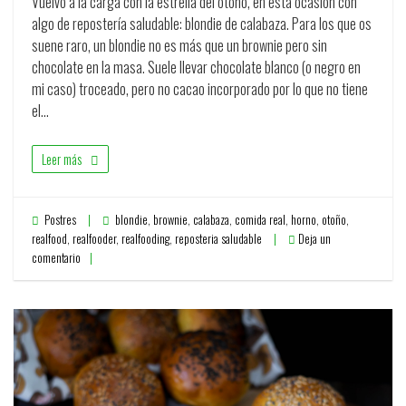
Vuelvo a la carga con la estrella del otoño, en esta ocasión con
algo de repostería saludable: blondie de calabaza. Para los que os
suene raro, un blondie no es más que un brownie pero sin
chocolate en la masa. Suele llevar chocolate blanco (o negro en
mi caso) troceado, pero no cacao incorporado por lo que no tiene
el…
Leer más
Postres
blondie
,
brownie
,
calabaza
,
comida real
,
horno
,
otoño
,
realfood
,
realfooder
,
realfooding
,
reposteria saludable
Deja un
comentario