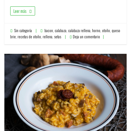
Leer más
Sin categoría
bacon
,
calabaza
,
calabaza rellena
,
horno
,
otoño
,
queso
brie
,
recetas de otoño
,
rellena
,
setas
Deja un comentario