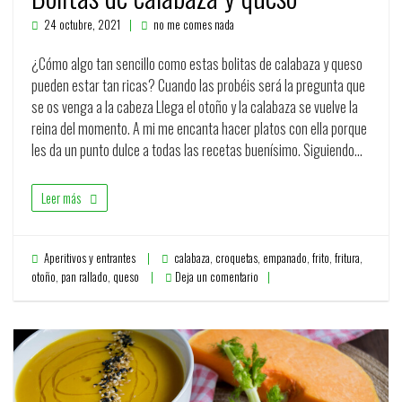
24 octubre, 2021
no me comes nada
¿Cómo algo tan sencillo como estas bolitas de calabaza y queso
pueden estar tan ricas? Cuando las probéis será la pregunta que
se os venga a la cabeza Llega el otoño y la calabaza se vuelve la
reina del momento. A mi me encanta hacer platos con ella porque
les da un punto dulce a todas las recetas buenísimo. Siguiendo…
Leer más
Aperitivos y entrantes
calabaza
,
croquetas
,
empanado
,
frito
,
fritura
,
otoño
,
pan rallado
,
queso
Deja un comentario