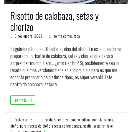
Risotto de calabaza, setas y
chorizo
6 noviembre, 2022
no me comes nada
Seguimos dándole utilidad a la reina del otoño. En esta ocasión he
preparado un risotto de calabaza, setas y chorizo que os va a
sorprender mucho. Pero… ¿otro risotto? Sí, posiblemente sea la
receta que más versiones tiene en el blog jajaja pero es que me
encanta prepararlo de distintos tipos, es super versátil. Este
risotto de calabaza, setas y…
Leer más
Pasta y arroz
calabaza
,
chorizo
,
cocina italiana
,
comida italiana
,
otoño
,
pure
,
receta de otoño
,
receta de temporada
,
risotto
,
setas
,
shiitake
Deja un comentario