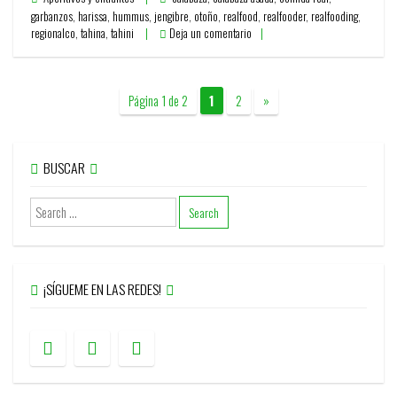
garbanzos
,
harissa
,
hummus
,
jengibre
,
otoño
,
realfood
,
realfooder
,
realfooding
,
regionalco
,
tahina
,
tahini
Deja un comentario
Página 1 de 2
1
2
»
BUSCAR
¡SÍGUEME EN LAS REDES!