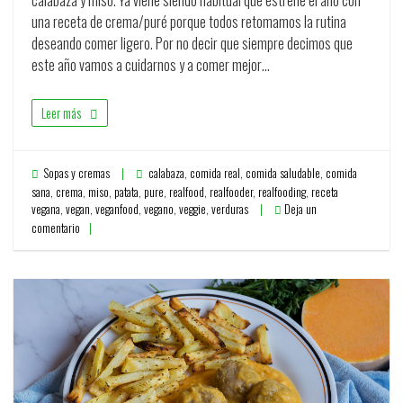
una receta de crema/puré porque todos retomamos la rutina
deseando comer ligero. Por no decir que siempre decimos que
este año vamos a cuidarnos y a comer mejor…
Leer más
Sopas y cremas
calabaza
,
comida real
,
comida saludable
,
comida
sana
,
crema
,
miso
,
patata
,
pure
,
realfood
,
realfooder
,
realfooding
,
receta
vegana
,
vegan
,
veganfood
,
vegano
,
veggie
,
verduras
Deja un
comentario