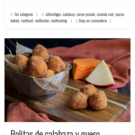
Sin categoría
albóndigas
,
calabaza
,
carne picada
,
comida real
,
queso
batido
,
realfood
,
realfooder
,
realfooding
Deja un comentario
Bolitas de calabaza y queso