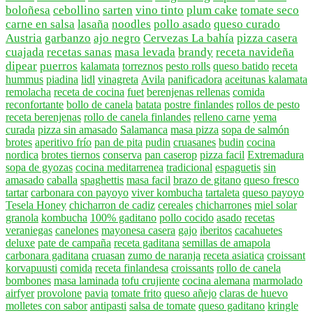
boloñesa
cebollino
sarten
vino tinto
plum cake
tomate seco
carne en salsa
lasaña
noodles
pollo asado
queso curado
Austria
garbanzo
ajo negro
Cervezas La bahía
pizza casera
cuajada
recetas sanas
masa levada
brandy
receta navideña
dipear
puerros
kalamata
torreznos
pesto rolls
queso batido
receta
hummus
piadina
lidl
vinagreta
Avila
panificadora
aceitunas kalamata
remolacha
receta de cocina
fuet
berenjenas rellenas
comida
reconfortante
bollo de canela
batata
postre finlandes
rollos de pesto
receta berenjenas
rollo de canela finlandes
relleno carne
yema
curada
pizza sin amasado
Salamanca
masa pizza
sopa de salmón
brotes
aperitivo frío
pan de pita
pudin
cruasanes
budin
cocina
nordica
brotes tiernos
conserva
pan caserop
pizza facil
Extremadura
sopa de gyozas
cocina meditarrenea
tradicional
espaguetis
sin
amasado
caballa
spaghettis
masa facil
brazo de gitano
queso fresco
tartar
carbonara con payoyo
viver kombucha
tartaleta
queso payoyo
Tesela Honey
chicharron de cadiz
cereales
chicharrones
miel solar
granola
kombucha
100% gaditano
pollo cocido
asado
recetas
veraniegas
canelones
mayonesa casera
gajo
iberitos
cacahuetes
deluxe
pate de campaña
receta gaditana
semillas de amapola
carbonara gaditana
cruasan
zumo de naranja
receta asiatica
croissant
korvapuusti
comida
receta finlandesa
croissants
rollo de canela
bombones
masa laminada
tofu crujiente
cocina alemana
marmolado
airfyer
provolone
pavia
tomate frito
queso añejo
claras de huevo
molletes con sabor
antipasti
salsa de tomate
queso gaditano
kringle