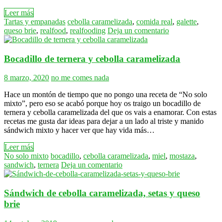
Leer más
Tartas y empanadas
cebolla caramelizada
,
comida real
,
galette
,
queso brie
,
realfood
,
realfooding
Deja un comentario
Bocadillo de ternera y cebolla caramelizada
8 marzo, 2020
no me comes nada
Hace un montón de tiempo que no pongo una receta de “No solo
mixto”, pero eso se acabó porque hoy os traigo un bocadillo de
ternera y cebolla caramelizada del que os vais a enamorar. Con estas
recetas me gusta dar ideas para dejar a un lado al triste y manido
sándwich mixto y hacer ver que hay vida más…
Leer más
No solo mixto
bocadillo
,
cebolla caramelizada
,
miel
,
mostaza
,
sandwich
,
ternera
Deja un comentario
Sándwich de cebolla caramelizada, setas y queso
brie