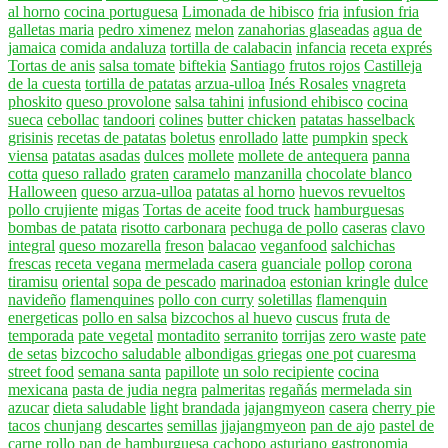
al horno
cocina portuguesa
Limonada de hibisco
fria
infusion fria
galletas maria
pedro ximenez
melon
zanahorias glaseadas
agua de
jamaica
comida andaluza
tortilla de calabacin
infancia
receta exprés
Tortas de anis
salsa tomate
biftekia
Santiago
frutos rojos
Castilleja
de la cuesta
tortilla de patatas
arzua-ulloa
Inés Rosales
vnagreta
phoskito
queso provolone
salsa tahini
infusiond ehibisco
cocina
sueca
cebollac
tandoori
colines
butter chicken
patatas hasselback
grisinis
recetas de patatas
boletus
enrollado
latte
pumpkin
speck
viensa
patatas asadas
dulces
mollete
mollete de antequera
panna
cotta
queso rallado
graten
caramelo
manzanilla
chocolate blanco
Halloween
queso arzua-ulloa
patatas al horno
huevos revueltos
pollo crujiente
migas
Tortas de aceite
food truck
hamburguesas
bombas de patata
risotto carbonara
pechuga de pollo
caseras
clavo
integral
queso mozarella
freson
balacao
veganfood
salchichas
frescas
receta vegana
mermelada casera
guanciale
pollop
corona
tiramisu
oriental
sopa de pescado
marinadoa
estonian kringle
dulce
navideño
flamenquines
pollo con curry
soletillas
flamenquin
energeticas
pollo en salsa
bizcochos al huevo
cuscus
fruta de
temporada
pate vegetal
montadito
serranito
torrijas
zero waste
pate
de setas
bizcocho saludable
albondigas griegas
one pot
cuaresma
street food
semana santa
papillote
un solo recipiente
cocina
mexicana
pasta de judia negra
palmeritas
regañás
mermelada sin
azucar
dieta saludable
light
brandada
jajangmyeon
casera
cherry pie
tacos
chunjang
descartes
semillas
jjajangmyeon
pan de ajo
pastel de
carne
rollo
pan de hamburguesa
cachopo asturiano
gastronomia