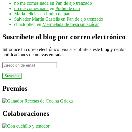
no me comes nada
en
Pan de ajo trenzado
no me comes nada
en
Pudin de pan
Maria felicies
en
Pudin de pan
Salvador Martín Castells
en
Pan de ajo trenzado
christopher.
en
Mermelada de fresa sin azúcar
Suscríbete al blog por correo electrónico
Introduce tu correo electrónico para suscribirte a este blog y recibir
notificaciones de nuevas entradas.
Dirección
de
email
Premios
Colaboraciones