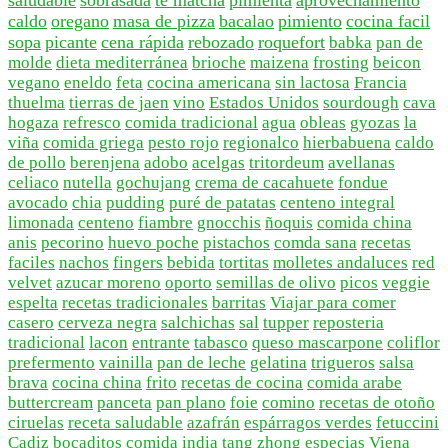
saludable
sobrasada
te matcha
pimienta
aprovechamiento
caldo
oregano
masa de pizza
bacalao
pimiento
cocina facil
sopa
picante
cena rápida
rebozado
roquefort
babka
pan de
molde
dieta mediterránea
brioche
maizena
frosting
beicon
vegano
eneldo
feta
cocina americana
sin lactosa
Francia
thuelma
tierras de jaen
vino
Estados Unidos
sourdough
cava
hogaza
refresco
comida tradicional
agua
obleas
gyozas
la
viña
comida griega
pesto rojo
regionalco
hierbabuena
caldo
de pollo
berenjena
adobo
acelgas
tritordeum
avellanas
celiaco
nutella
gochujang
crema de cacahuete
fondue
avocado
chia
pudding
puré de patatas
centeno integral
limonada
centeno
fiambre
gnocchis
ñoquis
comida china
anis
pecorino
huevo poche
pistachos
comda sana
recetas
faciles
nachos
fingers
bebida
tortitas
molletes andaluces
red
velvet
azucar moreno
oporto
semillas de olivo
picos
veggie
espelta
recetas tradicionales
barritas
Viajar para comer
casero
cerveza negra
salchichas
sal
tupper
reposteria
tradicional
lacon
entrante
tabasco
queso mascarpone
coliflor
prefermento
vainilla
pan de leche
gelatina
trigueros
salsa
brava
cocina china
frito
recetas de cocina
comida arabe
buttercream
panceta
pan plano
foie
comino
recetas de otoño
ciruelas
receta saludable
azafrán
espárragos verdes
fetuccini
Cadiz
bocaditos
comida india
tang zhong
especias
Viena