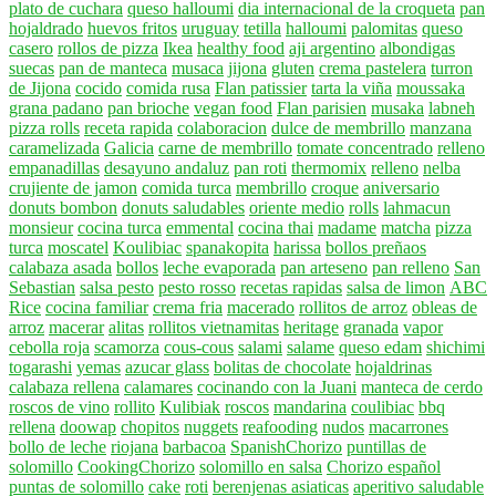
plato de cuchara
queso halloumi
dia internacional de la croqueta
pan
hojaldrado
huevos fritos
uruguay
tetilla
halloumi
palomitas
queso
casero
rollos de pizza
Ikea
healthy food
aji argentino
albondigas
suecas
pan de manteca
musaca
jijona
gluten
crema pastelera
turron
de Jijona
cocido
comida rusa
Flan patissier
tarta la viña
moussaka
grana padano
pan brioche
vegan food
Flan parisien
musaka
labneh
pizza rolls
receta rapida
colaboracion
dulce de membrillo
manzana
caramelizada
Galicia
carne de membrillo
tomate concentrado
relleno
empanadillas
desayuno andaluz
pan roti
thermomix
relleno
nelba
crujiente de jamon
comida turca
membrillo
croque
aniversario
donuts bombon
donuts saludables
oriente medio
rolls
lahmacun
monsieur
cocina turca
emmental
cocina thai
madame
matcha
pizza
turca
moscatel
Koulibiac
spanakopita
harissa
bollos preñaos
calabaza asada
bollos
leche evaporada
pan arteseno
pan relleno
San
Sebastian
salsa pesto
pesto rosso
recetas rapidas
salsa de limon
ABC
Rice
cocina familiar
crema fria
macerado
rollitos de arroz
obleas de
arroz
macerar
alitas
rollitos vietnamitas
heritage
granada
vapor
cebolla roja
scamorza
cous-cous
salami
salame
queso edam
shichimi
togarashi
yemas
azucar glass
bolitas de chocolate
hojaldrinas
calabaza rellena
calamares
cocinando con la Juani
manteca de cerdo
roscos de vino
rollito
Kulibiak
roscos
mandarina
coulibiac
bbq
rellena
doowap
chopitos
nuggets
reafooding
nudos
macarrones
bollo de leche
riojana
barbacoa
SpanishChorizo
puntillas de
solomillo
CookingChorizo
solomillo en salsa
Chorizo español
puntas de solomillo
cake
roti
berenjenas asiaticas
aperitivo saludable