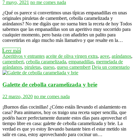
7 mayo, 2021
no me comes nada
¿Qué os parece si convertimos unas típicas empanadillas en unas
originales piruletas de camembert, cebolla caramelizada y
arándanos? No me digáis que no suena bien la receta de hoy Todos
sabemos que las empanadillas son un aperitivo muy socorrido para
cualquier momento, pero basta con añadirles un palito para
convertirlas en algo mucho más llamativo y que resalte en la…
Leer más
Aperitivos y entrantes
aceite de oliva virgen extra
,
aove
,
arándanos
,
camembert
,
cebolla caramelizada
,
empanadillas
,
mermelada de
arándanos
,
piruletas
,
queso
,
queso camembert
Deja un comentario
Galette de cebolla caramelizada y brie
22 marzo, 2020
no me comes nada
¡Buenos días cocinillas! ¿Cómo estáis llevando el aislamiento en
casa? Para animaros, hoy os traigo una receta super sencilla, que
podéis hacer perfectamente durante estos días para aprovechar el
tiempo libre en casa: galette de cebolla caramelizada y brie. La
verdad es que yo estoy llevando bastante bien el estar metido sin
salir en casa, estoy aprovechando para cocinar un…