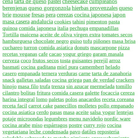
cena
tarta de queso
pastel
cheesecake
cumpleaños
berenjenas
queso gorgonzola
hierbas provenzales
queso
brie
mousse
fresas
pera
cerezas
cocina japonesa
japon
masa casera
andalucia
cookies
tahini
pimenton
pasta
quinoa
comida japonesa
italia
pechuga
empanadillas
Tortilla
maicena
aceite de oliva virgen extra
tomates secos
hamburguesa
chocolate negro
guiso
tofu
piñones
masa brisa
cuchareo
turron
comida asiatica
donuts
mascarpone
pizza
recetas veganas
cafe
cacao
yogur griego
garam masala
cerveza
coco
frutos secos
tosta
guisantes
perejil
arroz
basmati
cocina gaditana
miel pura
camembert
helado
casero
empanada
ternera
verduras
carne
tarta de zanahoria
snack
galletas saladas
cocina griega
pan de verdad
crackers
hinojo
masa filo
trufa
trenza
sin azucar
mermelada
tomillo
cilantro
bolitas
fritura
comida casera
galette
focaccia
cereza
harina integral
lomo
paletas
polos
anacardos
receta coreana
receta facil
carrot cake
panecillos
molletes
pollo empanado
cocina asiatica
cerdo
pasas
masa
aceite
salsa yogur
lentejas
potaje
microondas
legumbres
menu navideño
nordic ware
cocina arabe
miso
espárragos
postre
curry rojo
cocina
vegetariana
leche condensada
pavo
datiles
reposteria