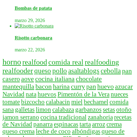
Bombas de patata
marzo 29, 2026
Risotto carbonara
marzo 22, 2026
horno
realfood
comida real
realfooding
realfooder
queso
pollo
asaltablogs
cebolla
pan
casero
aove
cocina italiana
chocolate
mantequilla
bacon
harina
curry
pan
huevo
azucar
Navidad
nata
huevos
Pimentón de la Vera
nueces
tomate
bizcocho
calabacin
miel
bechamel
comida
sana
galletas
limon
calabaza
garbanzos
setas
otoño
jamon serrano
cocina tradicional
zanahoria
recetas
de Navidad
panarra
espinacas
tarta
arroz
crema
queso crema
leche de coco
albóndigas
queso de