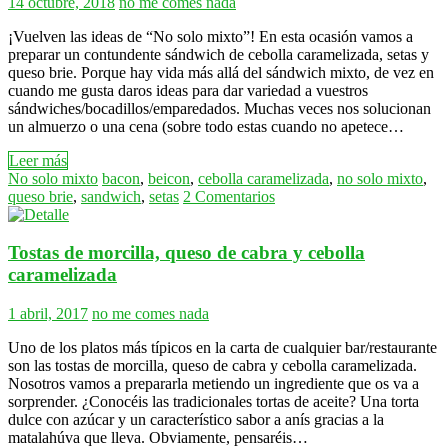
14 octubre, 2018
no me comes nada
¡Vuelven las ideas de “No solo mixto”! En esta ocasión vamos a
preparar un contundente sándwich de cebolla caramelizada, setas y
queso brie. Porque hay vida más allá del sándwich mixto, de vez en
cuando me gusta daros ideas para dar variedad a vuestros
sándwiches/bocadillos/emparedados. Muchas veces nos solucionan
un almuerzo o una cena (sobre todo estas cuando no apetece…
Leer más
No solo mixto
bacon
,
beicon
,
cebolla caramelizada
,
no solo mixto
,
queso brie
,
sandwich
,
setas
2 Comentarios
Tostas de morcilla, queso de cabra y cebolla
caramelizada
1 abril, 2017
no me comes nada
Uno de los platos más típicos en la carta de cualquier bar/restaurante
son las tostas de morcilla, queso de cabra y cebolla caramelizada.
Nosotros vamos a prepararla metiendo un ingrediente que os va a
sorprender. ¿Conocéis las tradicionales tortas de aceite? Una torta
dulce con azúcar y un característico sabor a anís gracias a la
matalahúva que lleva. Obviamente, pensaréis…