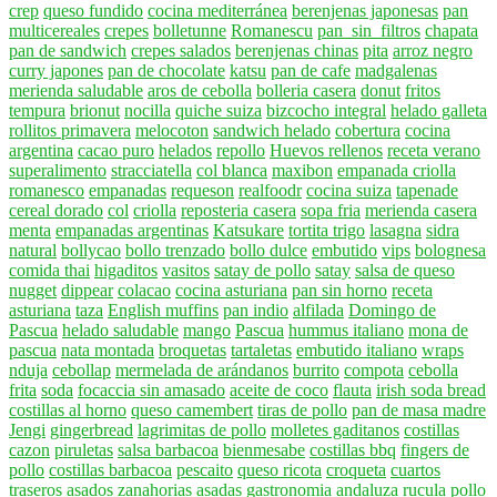
crep
queso fundido
cocina mediterránea
berenjenas japonesas
pan
multicereales
crepes
bolletunne
Romanescu
pan_sin_filtros
chapata
pan de sandwich
crepes salados
berenjenas chinas
pita
arroz negro
curry japones
pan de chocolate
katsu
pan de cafe
madgalenas
merienda saludable
aros de cebolla
bolleria casera
donut
fritos
tempura
brionut
nocilla
quiche suiza
bizcocho integral
helado galleta
rollitos primavera
melocoton
sandwich helado
cobertura
cocina
argentina
cacao puro
helados
repollo
Huevos rellenos
receta verano
superalimento
stracciatella
col blanca
maxibon
empanada criolla
romanesco
empanadas
requeson
realfoodr
cocina suiza
tapenade
cereal dorado
col
criolla
reposteria casera
sopa fria
merienda casera
menta
empanadas argentinas
Katsukare
tortita trigo
lasagna
sidra
natural
bollycao
bollo trenzado
bollo dulce
embutido
vips
bolognesa
comida thai
higaditos
vasitos
satay de pollo
satay
salsa de queso
nugget
dippear
colacao
cocina asturiana
pan sin horno
receta
asturiana
taza
English muffins
pan indio
alfilada
Domingo de
Pascua
helado saludable
mango
Pascua
hummus italiano
mona de
pascua
nata montada
broquetas
tartaletas
embutido italiano
wraps
nduja
cebollap
mermelada de arándanos
burrito
compota
cebolla
frita
soda
focaccia sin amasado
aceite de coco
flauta
irish soda bread
costillas al horno
queso camembert
tiras de pollo
pan de masa madre
Jengi
gingerbread
lagrimitas de pollo
molletes gaditanos
costillas
cazon
piruletas
salsa barbacoa
bienmesabe
costillas bbq
fingers de
pollo
costillas barbacoa
pescaito
queso ricota
croqueta
cuartos
traseros asados
zanahorias asadas
gastronomia andaluza
rucula
pollo