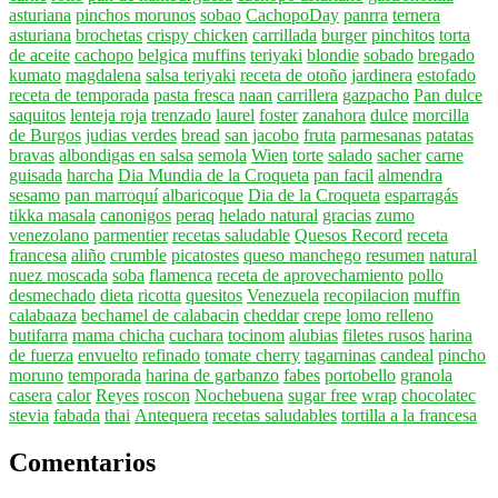
asturiana
pinchos morunos
sobao
CachopoDay
panrra
ternera
asturiana
brochetas
crispy chicken
carrillada
burger
pinchitos
torta
de aceite
cachopo
belgica
muffins
teriyaki
blondie
sobado
bregado
kumato
magdalena
salsa teriyaki
receta de otoño
jardinera
estofado
receta de temporada
pasta fresca
naan
carrillera
gazpacho
Pan dulce
saquitos
lenteja roja
trenzado
laurel
foster
zanahora
dulce
morcilla
de Burgos
judias verdes
bread
san jacobo
fruta
parmesanas
patatas
bravas
albondigas en salsa
semola
Wien
torte
salado
sacher
carne
guisada
harcha
Dia Mundia de la Croqueta
pan facil
almendra
sesamo
pan marroquí
albaricoque
Dia de la Croqueta
esparragás
tikka masala
canonigos
peraq
helado natural
gracias
zumo
venezolano
parmentier
recetas saludable
Quesos Record
receta
francesa
aliño
crumble
picatostes
queso manchego
resumen
natural
nuez moscada
soba
flamenca
receta de aprovechamiento
pollo
desmechado
dieta
ricotta
quesitos
Venezuela
recopilacion
muffin
calabaaza
bechamel de calabacin
cheddar
crepe
lomo relleno
butifarra
mama chicha
cuchara
tocinom
alubias
filetes rusos
harina
de fuerza
envuelto
refinado
tomate cherry
tagarninas
candeal
pincho
moruno
temporada
harina de garbanzo
fabes
portobello
granola
casera
calor
Reyes
roscon
Nochebuena
sugar free
wrap
chocolatec
stevia
fabada
thai
Antequera
recetas saludables
tortilla a la francesa
Comentarios