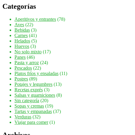
Categorías
Aperitivos y entrantes
(78)
Aves
(22)
Bebidas
(3)
Carnes
(41)
Helados
(5)
Huevos
(3)
No solo mixto
(17)
Panes
(46)
Pasta y arroz
(24)
Pescados
(22)
Platos fríos y ensaladas
(11)
Postres
(89)
Potajes y legumbres
(13)
Recetas exprés
(3)
Salsas y guarniciones
(8)
Sin categoría
(20)
Sopas y cremas
(19)
Tartas y empanadas
(37)
Verduras
(32)
Viajar para comer
(1)