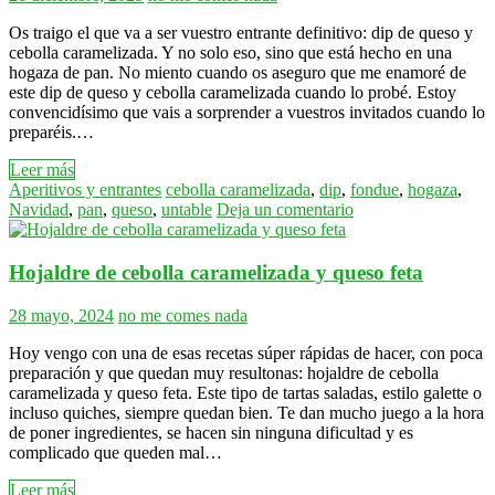
Os traigo el que va a ser vuestro entrante definitivo: dip de queso y
cebolla caramelizada. Y no solo eso, sino que está hecho en una
hogaza de pan. No miento cuando os aseguro que me enamoré de
este dip de queso y cebolla caramelizada cuando lo probé. Estoy
convencidísimo que vais a sorprender a vuestros invitados cuando lo
preparéis.…
Leer más
Aperitivos y entrantes
cebolla caramelizada
,
dip
,
fondue
,
hogaza
,
Navidad
,
pan
,
queso
,
untable
Deja un comentario
Hojaldre de cebolla caramelizada y queso feta
28 mayo, 2024
no me comes nada
Hoy vengo con una de esas recetas súper rápidas de hacer, con poca
preparación y que quedan muy resultonas: hojaldre de cebolla
caramelizada y queso feta. Este tipo de tartas saladas, estilo galette o
incluso quiches, siempre quedan bien. Te dan mucho juego a la hora
de poner ingredientes, se hacen sin ninguna dificultad y es
complicado que queden mal…
Leer más