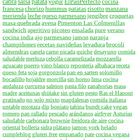
cabra
salsa
patata
yogur
ElPanPerfecto
cocina
francesa
chorizo
hummus
patatas
risotto
manzana
merienda
leche
queso parmesano
jengibre
croquetas
masa quebrada
avena
Pimenton Las Colmenillas
sandwich
aperitivo
picoteo
ensalada
pure
verano
cocina india
ajo
parmesano
jamon
naranja
champiñones
recetas navideñas
levadura
brocoli
almendras
canela
carne picada
quiche
desayuno
comida
saludable
merluza
cebolla caramelizada
mozzarella
aguacate
puerro
vino blanco
reposteria
albahaca
receta
queso feta
soja
gorgonzola
pan en sarten
solomillo
bocadillo
hojaldre
morcilla
sin horno
lima
cocina
andaluza
curcuma
salmon
pasta filo
zanahorias
masa
madre
aceitunas
shiitake
sin gluten
pesto
Ras el Hanout
gratinado
no solo mixto
magdalenas
comida italiana
untable
mostaza
dip
boniato
tahina
bundt cake
vegan
romero
pan rallado
pescado
arándanos
airfryer
Asturias
saludable
carbonara
brownie
freidora de aire
cocina
oriental
bolleria
sidra
plátano
jamon york
helado
cumpleblog
gluten free
empanado
pate
cocina vegana