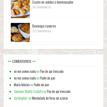
Cazón en adobo o bienmesabe
34 Comentarios
Doowaps caseros
32 Comentarios
COMENTARIOS
no me comes nada
en
Pan de ajo trenzado
no me comes nada
en
Pudin de pan
Maria felicies
en
Pudin de pan
Salvador Martín Castells
en
Pan de ajo trenzado
christopher.
en
Mermelada de fresa sin azúcar