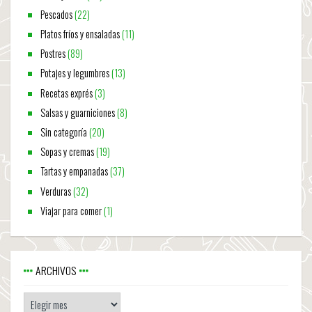
Pescados
(22)
Platos fríos y ensaladas
(11)
Postres
(89)
Potajes y legumbres
(13)
Recetas exprés
(3)
Salsas y guarniciones
(8)
Sin categoría
(20)
Sopas y cremas
(19)
Tartas y empanadas
(37)
Verduras
(32)
Viajar para comer
(1)
ARCHIVOS