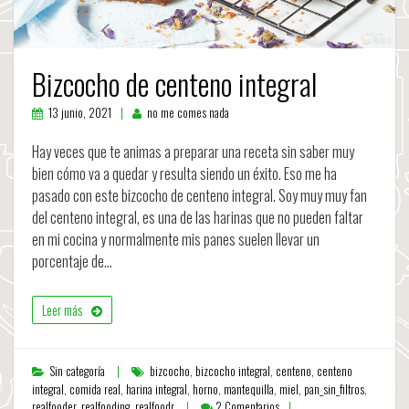
Bizcocho de centeno integral
13 junio, 2021
no me comes nada
Hay veces que te animas a preparar una receta sin saber muy
bien cómo va a quedar y resulta siendo un éxito. Eso me ha
pasado con este bizcocho de centeno integral. Soy muy muy fan
del centeno integral, es una de las harinas que no pueden faltar
en mi cocina y normalmente mis panes suelen llevar un
porcentaje de…
Leer más
Sin categoría
bizcocho
,
bizcocho integral
,
centeno
,
centeno
integral
,
comida real
,
harina integral
,
horno
,
mantequilla
,
miel
,
pan_sin_filtros
,
realfooder
,
realfooding
,
realfoodr
2 Comentarios