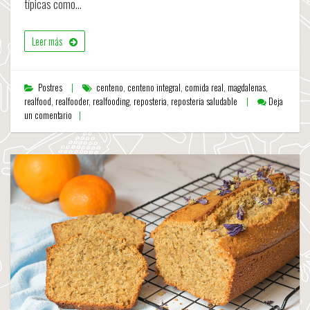
típicas como…
Leer más
Postres
centeno
,
centeno integral
,
comida real
,
magdalenas
,
realfood
,
realfooder
,
realfooding
,
reposteria
,
reposteria saludable
Deja
un comentario