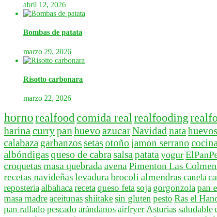
abril 12, 2026
Bombas de patata
marzo 29, 2026
Risotto carbonara
marzo 22, 2026
horno
realfood
comida real
realfooding
realf
harina
curry
pan
huevo
azucar
Navidad
nata
huevo
calabaza
garbanzos
setas
otoño
jamon serrano
cocina
albóndigas
queso de cabra
salsa
patata
yogur
ElPanPe
croquetas
masa quebrada
avena
Pimenton Las Colmeni
recetas navideñas
levadura
brocoli
almendras
canela
ca
reposteria
albahaca
receta
queso feta
soja
gorgonzola
pan e
masa madre
aceitunas
shiitake
sin gluten
pesto
Ras el Han
pan rallado
pescado
arándanos
airfryer
Asturias
saludable