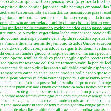
heesecake
cumpleaños
berenjenas
queso gorgonzola
hierbas
on
pasta
quinoa
comida japonesa
italia
pechuga
empanadillas
cuchareo
turron
comida asiatica
donuts
mascarpone
pizza
rece
 gaditana
miel pura
camembert
helado casero
empanada
terner
renza
sin azucar
mermelada
tomillo
cilantro
bolitas
fritura
comi
llos
molletes
pollo empanado
cocina asiatica
cerdo
pasas
mas
stre
curry rojo
cocina vegetariana
leche condensada
pavo
datil
nto
cocina facil
sopa
picante
cena rápida
rebozado
roquefort
b
osa
Francia
thuelma
tierras de jaen
vino
Estados Unidos
sourdo
na
caldo de pollo
berenjena
adobo
acelgas
tritordeum
avellanas
ada
centeno
fiambre
gnocchis
ñoquis
comida china
anis
pecorin
oreno
oporto
semillas de olivo
picos
veggie
espelta
recetas tra
asco
queso mascarpone
coliflor
prefermento
vainilla
pan de lec
no
recetas de otoño
ciruelas
receta saludable
azafrán
espárrago
e
tomate seco
carne en salsa
lasaña
noodles
pollo asado
queso c
eña
dipear
puerros
kalamata
torreznos
pesto rolls
queso batido
recet
nte
bollo de canela
batata
postre finlandes
rollos de pesto
receta berenj
an de pita
pudin
cruasanes
budin
cocina nordica
brotes tiernos
conserv
a facil
brazo de gitano
queso fresco
tartar
carbonara con payoyo
viver
llo cocido
asado
recetas veraniegas
canelones
mayonesa casera
gajo
ibe
roissant
korvapuusti
comida
receta finlandesa
croissants
rollo de canela
etes con sabor
antipasti
salsa de tomate
queso gaditano
kringle
plato de
ero
rollos de pizza
Ikea
healthy food
aji argentino
albondigas suecas
pan