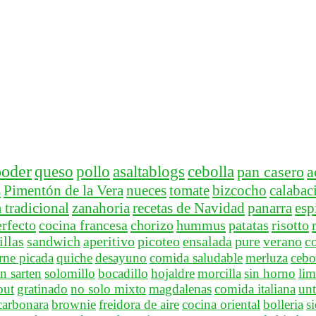
ooder
queso
pollo
asaltablogs
cebolla
pan casero
a
s
Pimentón de la Vera
nueces
tomate
bizcocho
calabac
 tradicional
zanahoria
recetas de Navidad
panarra
esp
rfecto
cocina francesa
chorizo
hummus
patatas
risotto
llas
sandwich
aperitivo
picoteo
ensalada
pure
verano
c
rne picada
quiche
desayuno
comida saludable
merluza
cebo
n sarten
solomillo
bocadillo
hojaldre
morcilla
sin horno
lim
out
gratinado
no solo mixto
magdalenas
comida italiana
unt
carbonara
brownie
freidora de aire
cocina oriental
bolleria
s