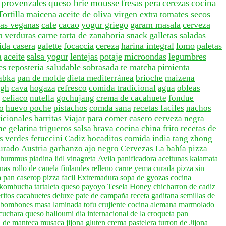
 provenzales
queso brie
mousse
fresas
pera
cerezas
cocina
Tortilla
maicena
aceite de oliva virgen extra
tomates secos
tas veganas
cafe
cacao
yogur griego
garam masala
cerveza
a
verduras
carne
tarta de zanahoria
snack
galletas saladas
da casera
galette
focaccia
cereza
harina integral
lomo
paletas
a
aceite
salsa yogur
lentejas
potaje
microondas
legumbres
es
reposteria saludable
sobrasada
te matcha
pimienta
abka
pan de molde
dieta mediterránea
brioche
maizena
ugh
cava
hogaza
refresco
comida tradicional
agua
obleas
celiaco
nutella
gochujang
crema de cacahuete
fondue
o
huevo poche
pistachos
comda sana
recetas faciles
nachos
dicionales
barritas
Viajar para comer
casero
cerveza negra
he
gelatina
trigueros
salsa brava
cocina china
frito
recetas de
s verdes
fetuccini
Cadiz
bocaditos
comida india
tang zhong
urado
Austria
garbanzo
ajo negro
Cervezas La bahía
pizza
a hummus
piadina
lidl
vinagreta
Avila
panificadora
aceitunas kalamata
enas
rollo de canela finlandes
relleno carne
yema curada
pizza sin
a
pan caserop
pizza facil
Extremadura
sopa de gyozas
cocina
 kombucha
tartaleta
queso payoyo
Tesela Honey
chicharron de cadiz
ritos
cacahuetes
deluxe
pate de campaña
receta gaditana
semillas de
bombones
masa laminada
tofu crujiente
cocina alemana
marmolado
 cuchara
queso halloumi
dia internacional de la croqueta
pan
 de manteca
musaca
jijona
gluten
crema pastelera
turron de Jijona