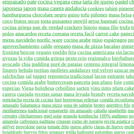
empanado
pate
cocina vegana
cena
tarta de queso
pastel
c
japonesa
japon
masa casera
andalucia
cookies
tahini
piment
hamburguesa
chocolate negro
guiso
tofu
piñones
masa brisa
coco
frutos secos
tosta
guisantes
perejil
arroz basmati
cocina
cocina griega
pan de verdad
crackers
hinojo
masa filo
trufa
t
polos
anacardos
receta coreana
receta facil
carrot cake
paneci
menu navideño
nordic ware
cocina arabe
miso
espárragos
po
aprovechamiento
caldo
oregano
masa de pizza
bacalao
pimie
frosting
beicon
vegano
eneldo
feta
cocina americana
sin lact
gyozas
la viña
comida griega
pesto rojo
regionalco
hierbabue
avocado
chia
pudding
puré de patatas
centeno integral
limon
fingers
bebida
tortitas
molletes andaluces
red velvet
azucar m
salchichas
sal
tupper
reposteria tradicional
lacon
entrante
tab
cocina
comida arabe
buttercream
panceta
pan plano
foie
comi
especias
Viena
boloñesa
cebollino
sarten
vino tinto
plum cak
casera
cuajada
recetas sanas
masa levada
brandy
receta navid
remolacha
receta de cocina
fuet
berenjenas rellenas
comida reconforta
amasado
Salamanca
masa pizza
sopa de salmón
brotes
aperitivo frío
p
meditarrenea
tradicional
espaguetis
sin amasado
caballa
spaghettis
mas
cereales
chicharrones
miel solar
granola
kombucha
100% gaditano
po
amapola
carbonara gaditana
cruasan
zumo de naranja
receta asiatica
c
airfyer
provolone
pavia
tomate frito
queso añejo
claras de huevo
moll
hojaldrado
huevos fritos
uruguay
tetilla
halloumi
palomitas
queso cas