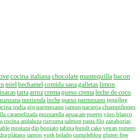
ove
cocina italiana
chocolate
mantequilla
bacon
in
miel
bechamel
comida sana
galletas
limon
inacas
tarta
arroz
crema
queso crema
leche de coco
manzana
merienda
leche
queso parmesano
jengibre
ocina india
ajo
parmesano
jamon
naranja
champiñones
lla caramelizada
mozzarella
aguacate
puerro
vino blanco
a
cocina andaluza
curcuma
salmon
pasta filo
zanahorias
able
mostaza
dip
boniato
tahina
bundt cake
vegan
romero
idra
plátano
jamon york
helado
cumpleblog
gluten free