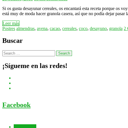
Si os gusta desayunar cereales, os encantará esta receta porque os voy 
está muy de moda hacer granola casera, así que no podía dejar pasar
Leer más
Postres
almendras
,
avena
,
cacao
,
cereales
,
coco
,
desayuno
,
granola
2 
Buscar
¡Sígueme en las redes!
Facebook
Comentados