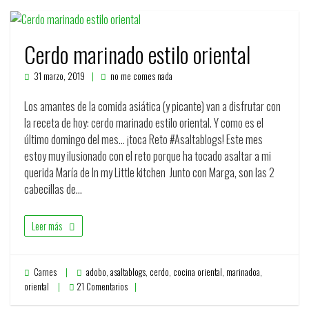
Cerdo marinado estilo oriental
31 marzo, 2019
no me comes nada
Los amantes de la comida asiática (y picante) van a disfrutar con
la receta de hoy: cerdo marinado estilo oriental. Y como es el
último domingo del mes… ¡toca Reto #Asaltablogs! Este mes
estoy muy ilusionado con el reto porque ha tocado asaltar a mi
querida María de In my Little kitchen Junto con Marga, son las 2
cabecillas de…
Leer más
Carnes
adobo
,
asaltablogs
,
cerdo
,
cocina oriental
,
marinadoa
,
oriental
21 Comentarios