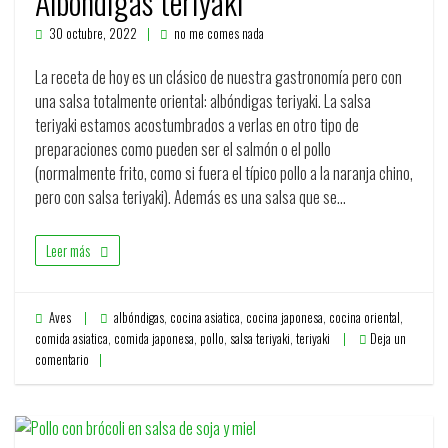
Albóndigas teriyaki
30 octubre, 2022
no me comes nada
La receta de hoy es un clásico de nuestra gastronomía pero con
una salsa totalmente oriental: albóndigas teriyaki. La salsa
teriyaki estamos acostumbrados a verlas en otro tipo de
preparaciones como pueden ser el salmón o el pollo
(normalmente frito, como si fuera el típico pollo a la naranja chino,
pero con salsa teriyaki). Además es una salsa que se…
Leer más
Aves
albóndigas
,
cocina asiatica
,
cocina japonesa
,
cocina oriental
,
comida asiatica
,
comida japonesa
,
pollo
,
salsa teriyaki
,
teriyaki
Deja un
comentario