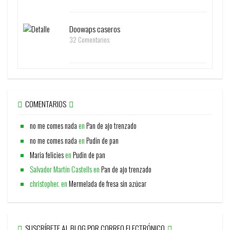
Doowaps caseros
32 Comentarios
COMENTARIOS
no me comes nada
en
Pan de ajo trenzado
no me comes nada
en
Pudin de pan
Maria felicies
en
Pudin de pan
Salvador Martín Castells
en
Pan de ajo trenzado
christopher.
en
Mermelada de fresa sin azúcar
SUSCRÍBETE AL BLOG POR CORREO ELECTRÓNICO