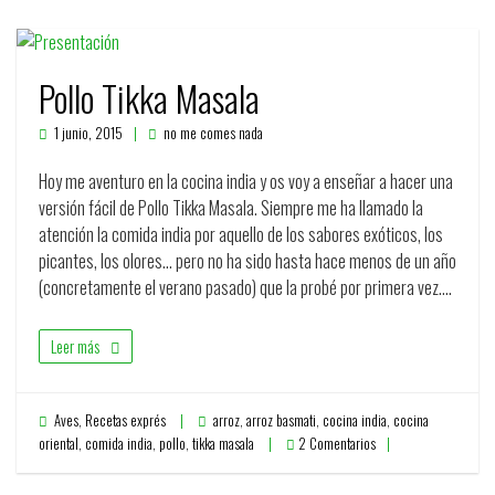
Pollo Tikka Masala
1 junio, 2015
no me comes nada
Hoy me aventuro en la cocina india y os voy a enseñar a hacer una
versión fácil de Pollo Tikka Masala. Siempre me ha llamado la
atención la comida india por aquello de los sabores exóticos, los
picantes, los olores… pero no ha sido hasta hace menos de un año
(concretamente el verano pasado) que la probé por primera vez.…
Leer más
Aves
,
Recetas exprés
arroz
,
arroz basmati
,
cocina india
,
cocina
oriental
,
comida india
,
pollo
,
tikka masala
2 Comentarios