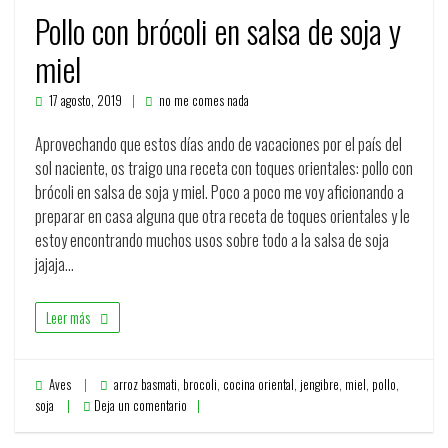
Pollo con brócoli en salsa de soja y
miel
17 agosto, 2019
no me comes nada
Aprovechando que estos días ando de vacaciones por el país del
sol naciente, os traigo una receta con toques orientales: pollo con
brócoli en salsa de soja y miel. Poco a poco me voy aficionando a
preparar en casa alguna que otra receta de toques orientales y le
estoy encontrando muchos usos sobre todo a la salsa de soja
jajaja…
Leer más
Aves
arroz basmati
,
brocoli
,
cocina oriental
,
jengibre
,
miel
,
pollo
,
soja
Deja un comentario