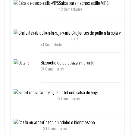
Salsa para nachos estilo VIPS
42 Comentarios
Crujientes de pollo a la soja y
miel
41 Comentarios
Bizcocho de calabaza y naranja
37 Comentarios
Falafel con salsa de yogur
37 Comentarios
Cazón en adobo o bienmesabe
34 Comentarios