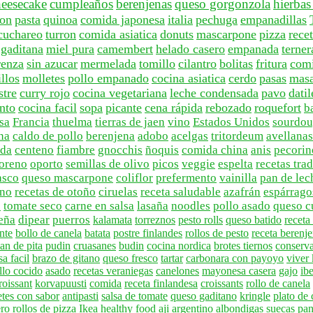
heesecake
cumpleaños
berenjenas
queso gorgonzola
hierbas
on
pasta
quinoa
comida japonesa
italia
pechuga
empanadillas
cuchareo
turron
comida asiatica
donuts
mascarpone
pizza
rece
 gaditana
miel pura
camembert
helado casero
empanada
terner
renza
sin azucar
mermelada
tomillo
cilantro
bolitas
fritura
comi
llos
molletes
pollo empanado
cocina asiatica
cerdo
pasas
mas
stre
curry rojo
cocina vegetariana
leche condensada
pavo
datil
nto
cocina facil
sopa
picante
cena rápida
rebozado
roquefort
b
osa
Francia
thuelma
tierras de jaen
vino
Estados Unidos
sourdo
na
caldo de pollo
berenjena
adobo
acelgas
tritordeum
avellanas
ada
centeno
fiambre
gnocchis
ñoquis
comida china
anis
pecorin
oreno
oporto
semillas de olivo
picos
veggie
espelta
recetas tra
asco
queso mascarpone
coliflor
prefermento
vainilla
pan de lec
no
recetas de otoño
ciruelas
receta saludable
azafrán
espárrago
e
tomate seco
carne en salsa
lasaña
noodles
pollo asado
queso c
eña
dipear
puerros
kalamata
torreznos
pesto rolls
queso batido
recet
nte
bollo de canela
batata
postre finlandes
rollos de pesto
receta berenj
an de pita
pudin
cruasanes
budin
cocina nordica
brotes tiernos
conserv
a facil
brazo de gitano
queso fresco
tartar
carbonara con payoyo
viver
llo cocido
asado
recetas veraniegas
canelones
mayonesa casera
gajo
ibe
roissant
korvapuusti
comida
receta finlandesa
croissants
rollo de canela
etes con sabor
antipasti
salsa de tomate
queso gaditano
kringle
plato de
ero
rollos de pizza
Ikea
healthy food
aji argentino
albondigas suecas
pan