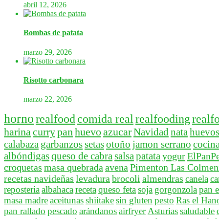
abril 12, 2026
Bombas de patata
marzo 29, 2026
Risotto carbonara
marzo 22, 2026
horno
realfood
comida real
realfooding
realf
harina
curry
pan
huevo
azucar
Navidad
nata
huevo
calabaza
garbanzos
setas
otoño
jamon serrano
cocina
albóndigas
queso de cabra
salsa
patata
yogur
ElPanPe
croquetas
masa quebrada
avena
Pimenton Las Colmeni
recetas navideñas
levadura
brocoli
almendras
canela
ca
reposteria
albahaca
receta
queso feta
soja
gorgonzola
pan e
masa madre
aceitunas
shiitake
sin gluten
pesto
Ras el Han
pan rallado
pescado
arándanos
airfryer
Asturias
saludable