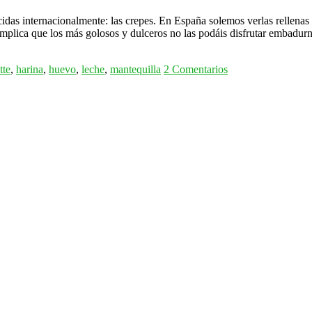
das internacionalmente: las crepes. En España solemos verlas rellenas 
o implica que los más golosos y dulceros no las podáis disfrutar embadu
tte
,
harina
,
huevo
,
leche
,
mantequilla
2 Comentarios