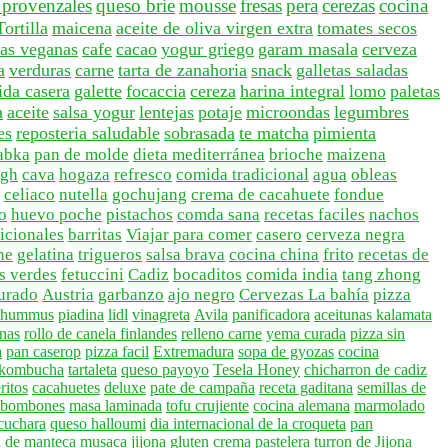
 provenzales
queso brie
mousse
fresas
pera
cerezas
cocina
Tortilla
maicena
aceite de oliva virgen extra
tomates secos
tas veganas
cafe
cacao
yogur griego
garam masala
cerveza
a
verduras
carne
tarta de zanahoria
snack
galletas saladas
da casera
galette
focaccia
cereza
harina integral
lomo
paletas
a
aceite
salsa yogur
lentejas
potaje
microondas
legumbres
es
reposteria saludable
sobrasada
te matcha
pimienta
abka
pan de molde
dieta mediterránea
brioche
maizena
ugh
cava
hogaza
refresco
comida tradicional
agua
obleas
celiaco
nutella
gochujang
crema de cacahuete
fondue
o
huevo poche
pistachos
comda sana
recetas faciles
nachos
dicionales
barritas
Viajar para comer
casero
cerveza negra
he
gelatina
trigueros
salsa brava
cocina china
frito
recetas de
s verdes
fetuccini
Cadiz
bocaditos
comida india
tang zhong
urado
Austria
garbanzo
ajo negro
Cervezas La bahía
pizza
a hummus
piadina
lidl
vinagreta
Avila
panificadora
aceitunas kalamata
enas
rollo de canela finlandes
relleno carne
yema curada
pizza sin
a
pan caserop
pizza facil
Extremadura
sopa de gyozas
cocina
 kombucha
tartaleta
queso payoyo
Tesela Honey
chicharron de cadiz
ritos
cacahuetes
deluxe
pate de campaña
receta gaditana
semillas de
bombones
masa laminada
tofu crujiente
cocina alemana
marmolado
 cuchara
queso halloumi
dia internacional de la croqueta
pan
 de manteca
musaca
jijona
gluten
crema pastelera
turron de Jijona