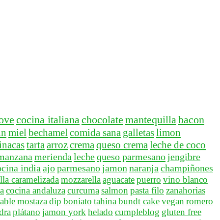
ove
cocina italiana
chocolate
mantequilla
bacon
in
miel
bechamel
comida sana
galletas
limon
inacas
tarta
arroz
crema
queso crema
leche de coco
manzana
merienda
leche
queso parmesano
jengibre
ocina india
ajo
parmesano
jamon
naranja
champiñones
lla caramelizada
mozzarella
aguacate
puerro
vino blanco
a
cocina andaluza
curcuma
salmon
pasta filo
zanahorias
able
mostaza
dip
boniato
tahina
bundt cake
vegan
romero
idra
plátano
jamon york
helado
cumpleblog
gluten free