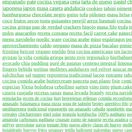
empanado
pate
cocina vegana
cena
tarta de queso
pastel
c
japonesa
japon
masa casera
andalucia
cookies
tahini
piment
hamburguesa
chocolate negro
guiso
tofu
piñones
masa brisa
coco
frutos secos
tosta
guisantes
perejil
arroz basmati
cocina
cocina griega
pan de verdad
crackers
hinojo
masa filo
trufa
t
polos
anacardos
receta coreana
receta facil
carrot cake
paneci
menu navideño
nordic ware
cocina arabe
miso
espárragos
po
aprovechamiento
caldo
oregano
masa de pizza
bacalao
pimie
frosting
beicon
vegano
eneldo
feta
cocina americana
sin lact
gyozas
la viña
comida griega
pesto rojo
regionalco
hierbabue
avocado
chia
pudding
puré de patatas
centeno integral
limon
fingers
bebida
tortitas
molletes andaluces
red velvet
azucar m
salchichas
sal
tupper
reposteria tradicional
lacon
entrante
tab
cocina
comida arabe
buttercream
panceta
pan plano
foie
comi
especias
Viena
boloñesa
cebollino
sarten
vino tinto
plum cak
casera
cuajada
recetas sanas
masa levada
brandy
receta navid
remolacha
receta de cocina
fuet
berenjenas rellenas
comida reconforta
amasado
Salamanca
masa pizza
sopa de salmón
brotes
aperitivo frío
p
meditarrenea
tradicional
espaguetis
sin amasado
caballa
spaghettis
mas
cereales
chicharrones
miel solar
granola
kombucha
100% gaditano
po
amapola
carbonara gaditana
cruasan
zumo de naranja
receta asiatica
c
airfyer
provolone
pavia
tomate frito
queso añejo
claras de huevo
moll
hojaldrado
huevos fritos
uruguay
tetilla
halloumi
palomitas
queso cas