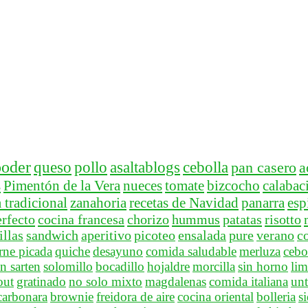
ooder
queso
pollo
asaltablogs
cebolla
pan casero
a
s
Pimentón de la Vera
nueces
tomate
bizcocho
calabac
 tradicional
zanahoria
recetas de Navidad
panarra
esp
rfecto
cocina francesa
chorizo
hummus
patatas
risotto
llas
sandwich
aperitivo
picoteo
ensalada
pure
verano
c
rne picada
quiche
desayuno
comida saludable
merluza
cebo
n sarten
solomillo
bocadillo
hojaldre
morcilla
sin horno
lim
out
gratinado
no solo mixto
magdalenas
comida italiana
unt
carbonara
brownie
freidora de aire
cocina oriental
bolleria
s