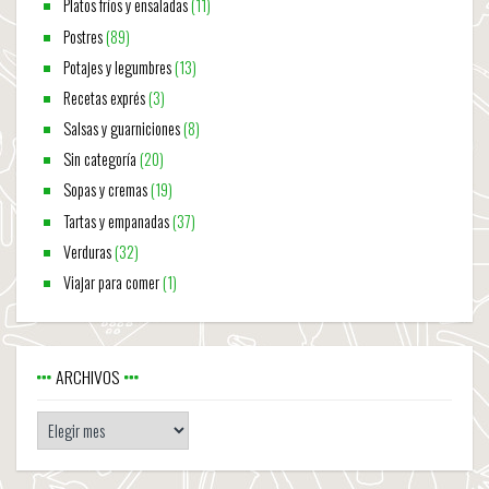
Platos fríos y ensaladas
(11)
Postres
(89)
Potajes y legumbres
(13)
Recetas exprés
(3)
Salsas y guarniciones
(8)
Sin categoría
(20)
Sopas y cremas
(19)
Tartas y empanadas
(37)
Verduras
(32)
Viajar para comer
(1)
ARCHIVOS