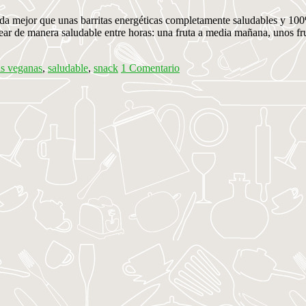
a, nada mejor que unas barritas energéticas completamente saludables y
tear de manera saludable entre horas: una fruta a media mañana, unos f
as veganas
,
saludable
,
snack
1 Comentario