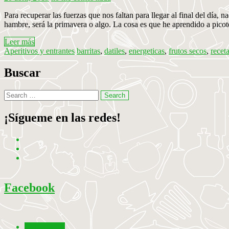
Para recuperar las fuerzas que nos faltan para llegar al final del dí
hambre, será la primavera o algo. La cosa es que he aprendido a pico
Leer más
Aperitivos y entrantes
barritas
,
datiles
,
energeticas
,
frutos secos
,
recet
Buscar
¡Sígueme en las redes!
Facebook
Comentados