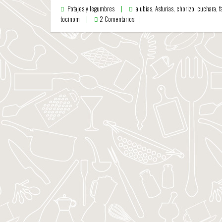
Potajes y legumbres
alubias
,
Asturias
,
chorizo
,
cuchara
,
f
tocinom
2 Comentarios