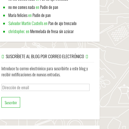
no me comes nada
en
Pudin de pan
Maria felicies
en
Pudin de pan
Salvador Martín Castells
en
Pan de ajo trenzado
christopher.
en
Mermelada de fresa sin azúcar
SUSCRÍBETE AL BLOG POR CORREO ELECTRÓNICO
Introduce tu correo electrónico para suscribirte a este blog y
recibir notificaciones de nuevas entradas.
Dirección
de
email