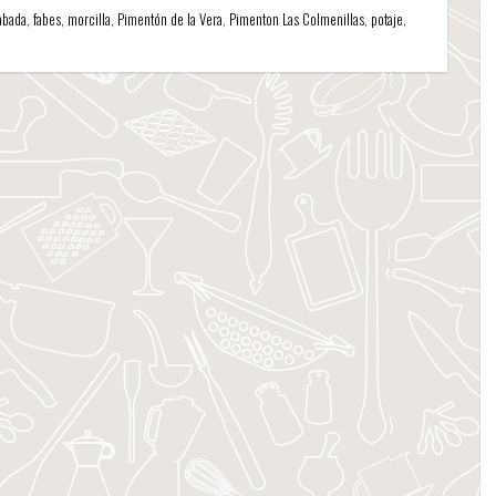
abada
,
fabes
,
morcilla
,
Pimentón de la Vera
,
Pimenton Las Colmenillas
,
potaje
,