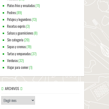
Platos fríos y ensaladas
(11)
Postres
(89)
Potajes y legumbres
(13)
Recetas exprés
(3)
Salsas y guarniciones
(8)
Sin categoría
(20)
Sopas y cremas
(19)
Tartas y empanadas
(37)
Verduras
(32)
Viajar para comer
(1)
ARCHIVOS