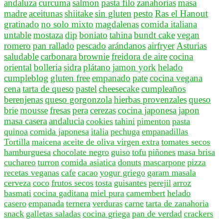
andaluza
curcuma
salmon
pasta filo
zanahorias
masa
madre
aceitunas
shiitake
sin gluten
pesto
Ras el Hanout
gratinado
no solo mixto
magdalenas
comida italiana
untable
mostaza
dip
boniato
tahina
bundt cake
vegan
romero
pan rallado
pescado
arándanos
airfryer
Asturias
saludable
carbonara
brownie
freidora de aire
cocina
oriental
bolleria
sidra
plátano
jamon york
helado
cumpleblog
gluten free
empanado
pate
cocina vegana
cena
tarta de queso
pastel
cheesecake
cumpleaños
berenjenas
queso gorgonzola
hierbas provenzales
queso
brie
mousse
fresas
pera
cerezas
cocina japonesa
japon
masa casera
andalucia
cookies
tahini
pimenton
pasta
quinoa
comida japonesa
italia
pechuga
empanadillas
Tortilla
maicena
aceite de oliva virgen extra
tomates secos
hamburguesa
chocolate negro
guiso
tofu
piñones
masa brisa
cuchareo
turron
comida asiatica
donuts
mascarpone
pizza
recetas veganas
cafe
cacao
yogur griego
garam masala
cerveza
coco
frutos secos
tosta
guisantes
perejil
arroz
basmati
cocina gaditana
miel pura
camembert
helado
casero
empanada
ternera
verduras
carne
tarta de zanahoria
snack
galletas saladas
cocina griega
pan de verdad
crackers