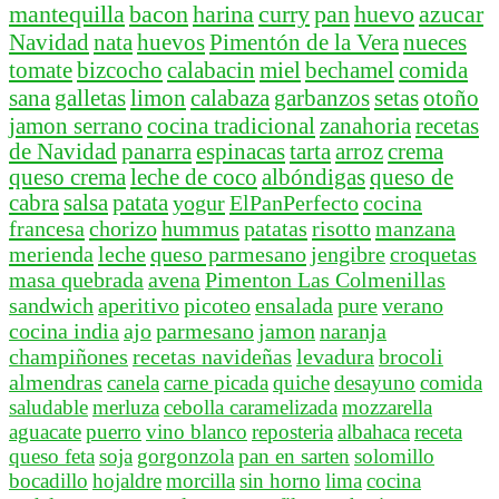
mantequilla
bacon
harina
curry
pan
huevo
azucar
Navidad
nata
huevos
Pimentón de la Vera
nueces
tomate
bizcocho
calabacin
miel
bechamel
comida
sana
galletas
limon
calabaza
garbanzos
setas
otoño
jamon serrano
cocina tradicional
zanahoria
recetas
de Navidad
panarra
espinacas
tarta
arroz
crema
queso crema
leche de coco
albóndigas
queso de
cabra
salsa
patata
yogur
ElPanPerfecto
cocina
francesa
chorizo
hummus
patatas
risotto
manzana
merienda
leche
queso parmesano
jengibre
croquetas
masa quebrada
avena
Pimenton Las Colmenillas
sandwich
aperitivo
picoteo
ensalada
pure
verano
cocina india
ajo
parmesano
jamon
naranja
champiñones
recetas navideñas
levadura
brocoli
almendras
canela
carne picada
quiche
desayuno
comida
saludable
merluza
cebolla caramelizada
mozzarella
aguacate
puerro
vino blanco
reposteria
albahaca
receta
queso feta
soja
gorgonzola
pan en sarten
solomillo
bocadillo
hojaldre
morcilla
sin horno
lima
cocina