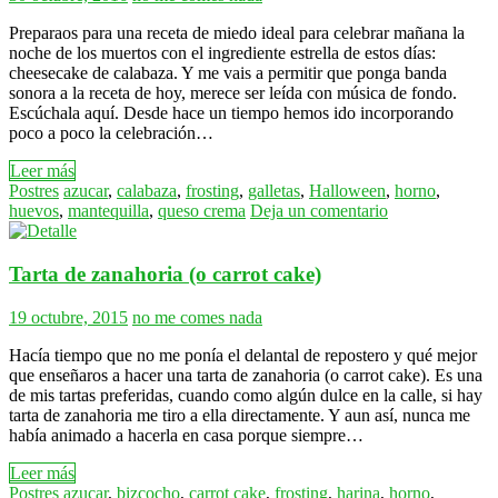
Preparaos para una receta de miedo ideal para celebrar mañana la
noche de los muertos con el ingrediente estrella de estos días:
cheesecake de calabaza. Y me vais a permitir que ponga banda
sonora a la receta de hoy, merece ser leída con música de fondo.
Escúchala aquí. Desde hace un tiempo hemos ido incorporando
poco a poco la celebración…
Leer más
Postres
azucar
,
calabaza
,
frosting
,
galletas
,
Halloween
,
horno
,
huevos
,
mantequilla
,
queso crema
Deja un comentario
Tarta de zanahoria (o carrot cake)
19 octubre, 2015
no me comes nada
Hacía tiempo que no me ponía el delantal de repostero y qué mejor
que enseñaros a hacer una tarta de zanahoria (o carrot cake). Es una
de mis tartas preferidas, cuando como algún dulce en la calle, si hay
tarta de zanahoria me tiro a ella directamente. Y aun así, nunca me
había animado a hacerla en casa porque siempre…
Leer más
Postres
azucar
,
bizcocho
,
carrot cake
,
frosting
,
harina
,
horno
,