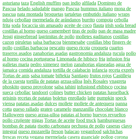
asturiana
taza
English muffins
pan indio
alfilada
Domingo de
Pascua
helado saludable
mango
Pascua
hummus italiano
mona de
pascua
nata montada
broquetas
tartaletas
embutido italiano
wraps
nduja
cebollap
mermelada de arándanos
burrito
compota
cebolla
frita
soda
focaccia sin amasado
aceite de coco
flauta
irish soda bread
costillas al horno
queso camembert
tiras de pollo
pan de masa madre
Jengi
gingerbread
lagrimitas de pollo
molletes gaditanos
costillas
cazon
piruletas
salsa barbacoa
bienmesabe
costillas bbq
fingers de
pollo
costillas barbacoa
pescaito
queso ricota
croqueta
cuartos
traseros asados
zanahorias asadas
gastronomia andaluza
rucula
pollo
al horno
cocina portuguesa
Limonada de hibisco
fria
infusion fria
galletas maria
pedro ximenez
melon
zanahorias glaseadas
agua de
jamaica
comida andaluza
tortilla de calabacin
infancia
receta exprés
Tortas de anis
salsa tomate
biftekia
Santiago
frutos rojos
Castilleja
de la cuesta
tortilla de patatas
arzua-ulloa
Inés Rosales
vnagreta
phoskito
queso provolone
salsa tahini
infusiond ehibisco
cocina
sueca
cebollac
tandoori
colines
butter chicken
patatas hasselback
grisinis
recetas de patatas
boletus
enrollado
latte
pumpkin
speck
viensa
patatas asadas
dulces
mollete
mollete de antequera
panna
cotta
queso rallado
graten
caramelo
manzanilla
chocolate blanco
Halloween
queso arzua-ulloa
patatas al horno
huevos revueltos
pollo crujiente
migas
Tortas de aceite
food truck
hamburguesas
bombas de patata
risotto carbonara
pechuga de pollo
caseras
clavo
integral
queso mozarella
freson
balacao
veganfood
salchichas
frescas
receta vegana
mermelada casera
guanciale
pollop
corona