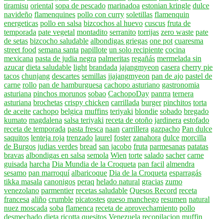
tiramisu
oriental
sopa de pescado
marinadoa
estonian kringle
dulce
navideño
flamenquines
pollo con curry
soletillas
flamenquin
energeticas
pollo en salsa
bizcochos al huevo
cuscus
fruta de
temporada
pate vegetal
montadito
serranito
torrijas
zero waste
pate
de setas
bizcocho saludable
albondigas griegas
one pot
cuaresma
street food
semana santa
papillote
un solo recipiente
cocina
mexicana
pasta de judia negra
palmeritas
regañás
mermelada sin
azucar
dieta saludable
light
brandada
jajangmyeon
casera
cherry pie
tacos
chunjang
descartes
semillas
jjajangmyeon
pan de ajo
pastel de
carne
rollo
pan de hamburguesa
cachopo asturiano
gastronomia
asturiana
pinchos morunos
sobao
CachopoDay
panrra
ternera
asturiana
brochetas
crispy chicken
carrillada
burger
pinchitos
torta
de aceite
cachopo
belgica
muffins
teriyaki
blondie
sobado
bregado
kumato
magdalena
salsa teriyaki
receta de otoño
jardinera
estofado
receta de temporada
pasta fresca
naan
carrillera
gazpacho
Pan dulce
saquitos
lenteja roja
trenzado
laurel
foster
zanahora
dulce
morcilla
de Burgos
judias verdes
bread
san jacobo
fruta
parmesanas
patatas
bravas
albondigas en salsa
semola
Wien
torte
salado
sacher
carne
guisada
harcha
Dia Mundia de la Croqueta
pan facil
almendra
sesamo
pan marroquí
albaricoque
Dia de la Croqueta
esparragás
tikka masala
canonigos
peraq
helado natural
gracias
zumo
venezolano
parmentier
recetas saludable
Quesos Record
receta
francesa
aliño
crumble
picatostes
queso manchego
resumen
natural
nuez moscada
soba
flamenca
receta de aprovechamiento
pollo
desmechado
dieta
ricotta
quesitos
Venezuela
recopilacion
muffin