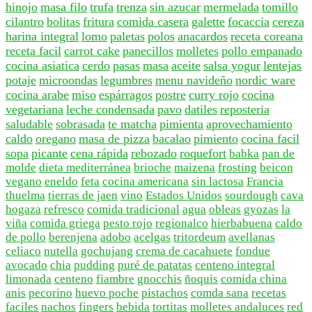
hinojo
masa filo
trufa
trenza
sin azucar
mermelada
tomillo
cilantro
bolitas
fritura
comida casera
galette
focaccia
cereza
harina integral
lomo
paletas
polos
anacardos
receta coreana
receta facil
carrot cake
panecillos
molletes
pollo empanado
cocina asiatica
cerdo
pasas
masa
aceite
salsa yogur
lentejas
potaje
microondas
legumbres
menu navideño
nordic ware
cocina arabe
miso
espárragos
postre
curry rojo
cocina
vegetariana
leche condensada
pavo
datiles
reposteria
saludable
sobrasada
te matcha
pimienta
aprovechamiento
caldo
oregano
masa de pizza
bacalao
pimiento
cocina facil
sopa
picante
cena rápida
rebozado
roquefort
babka
pan de
molde
dieta mediterránea
brioche
maizena
frosting
beicon
vegano
eneldo
feta
cocina americana
sin lactosa
Francia
thuelma
tierras de jaen
vino
Estados Unidos
sourdough
cava
hogaza
refresco
comida tradicional
agua
obleas
gyozas
la
viña
comida griega
pesto rojo
regionalco
hierbabuena
caldo
de pollo
berenjena
adobo
acelgas
tritordeum
avellanas
celiaco
nutella
gochujang
crema de cacahuete
fondue
avocado
chia
pudding
puré de patatas
centeno integral
limonada
centeno
fiambre
gnocchis
ñoquis
comida china
anis
pecorino
huevo poche
pistachos
comda sana
recetas
faciles
nachos
fingers
bebida
tortitas
molletes andaluces
red