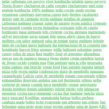
tartar
carbonara con payoyo
viver kombucha
tartaleta
queso payoyo
Tesela Honey
chicharron de cadiz
cereales
chicharrones
miel solar
granola
kombucha
100% gaditano
pollo cocido
asado
recetas
veraniegas
canelones
mayonesa casera
gajo
iberitos
cacahuetes
deluxe
pate de campaña
receta gaditana
semillas de amapola
carbonara gaditana
cruasan
zumo de naranja
receta asiatica
croissant
korvapuusti
comida
receta finlandesa
croissants
rollo de canela
bombones
masa laminada
tofu crujiente
cocina alemana
marmolado
airfyer
provolone
pavia
tomate frito
queso añejo
claras de huevo
molletes con sabor
antipasti
salsa de tomate
queso gaditano
kringle
plato de cuchara
queso halloumi
dia internacional de la croqueta
pan
hojaldrado
huevos fritos
uruguay
tetilla
halloumi
palomitas
queso
casero
rollos de pizza
Ikea
healthy food
aji argentino
albondigas
suecas
pan de manteca
musaca
jijona
gluten
crema pastelera
turron
de Jijona
cocido
comida rusa
Flan patissier
tarta la viña
moussaka
grana padano
pan brioche
vegan food
Flan parisien
musaka
labneh
pizza rolls
receta rapida
colaboracion
dulce de membrillo
manzana
caramelizada
Galicia
carne de membrillo
tomate concentrado
relleno
empanadillas
desayuno andaluz
pan roti
thermomix
relleno
nelba
crujiente de jamon
comida turca
membrillo
croque
aniversario
donuts bombon
donuts saludables
oriente medio
rolls
lahmacun
monsieur
cocina turca
emmental
cocina thai
madame
matcha
pizza
turca
moscatel
Koulibiac
spanakopita
harissa
bollos preñaos
calabaza asada
bollos
leche evaporada
pan arteseno
pan relleno
San
Sebastian
salsa pesto
pesto rosso
recetas rapidas
salsa de limon
ABC