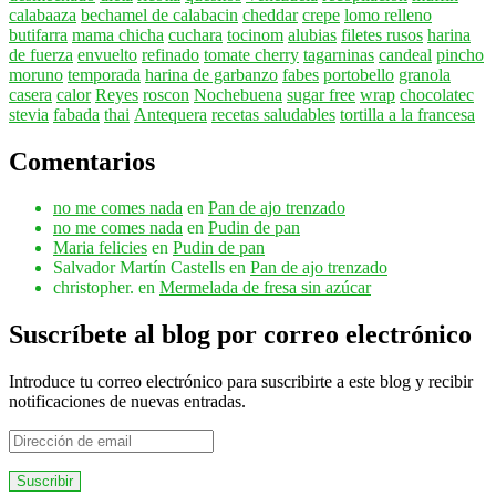
calabaaza
bechamel de calabacin
cheddar
crepe
lomo relleno
butifarra
mama chicha
cuchara
tocinom
alubias
filetes rusos
harina
de fuerza
envuelto
refinado
tomate cherry
tagarninas
candeal
pincho
moruno
temporada
harina de garbanzo
fabes
portobello
granola
casera
calor
Reyes
roscon
Nochebuena
sugar free
wrap
chocolatec
stevia
fabada
thai
Antequera
recetas saludables
tortilla a la francesa
Comentarios
no me comes nada
en
Pan de ajo trenzado
no me comes nada
en
Pudin de pan
Maria felicies
en
Pudin de pan
Salvador Martín Castells
en
Pan de ajo trenzado
christopher.
en
Mermelada de fresa sin azúcar
Suscríbete al blog por correo electrónico
Introduce tu correo electrónico para suscribirte a este blog y recibir
notificaciones de nuevas entradas.
Dirección
de
email