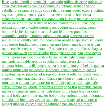
Rice
cocina familiar
crema fria
macerado
rollitos de arroz
obleas de
arroz
macerar
alitas
rollitos vietnamitas
heritage
granada
vapor
cebolla roja
scamorza
cous-cous
salami
salame
queso edam
shichimi
togarashi
yemas
azucar glass
bolitas de chocolate
hojaldrinas
calabaza rellena
calamares
cocinando con la Juani
manteca de cerdo
roscos de vino
rollito
Kulibiak
roscos
mandarina
coulibiac
bbq
rellena
doowap
chopitos
nuggets
reafooding
nudos
macarrones
bollo de leche
riojana
barbacoa
SpanishChorizo
puntillas de
solomillo
CookingChorizo
solomillo en salsa
Chorizo español
puntas de solomillo
cake
roti
berenjenas asiaticas
aperitivo saludable
crep
queso fundido
cocina mediterránea
berenjenas japonesas
pan
multicereales
crepes
bolletunne
Romanescu
pan_sin_filtros
chapata
pan de sandwich
crepes salados
berenjenas chinas
pita
arroz negro
curry japones
pan de chocolate
katsu
pan de cafe
madgalenas
merienda saludable
aros de cebolla
bolleria casera
donut
fritos
tempura
brionut
nocilla
quiche suiza
bizcocho integral
helado galleta
rollitos primavera
melocoton
sandwich helado
cobertura
cocina
argentina
cacao puro
helados
repollo
Huevos rellenos
receta verano
superalimento
stracciatella
col blanca
maxibon
empanada criolla
romanesco
empanadas
requeson
realfoodr
cocina suiza
tapenade
cereal dorado
col
criolla
reposteria casera
sopa fria
merienda casera
menta
empanadas argentinas
Katsukare
tortita trigo
lasagna
sidra
natural
bollycao
bollo trenzado
bollo dulce
embutido
vips
bolognesa
comida thai
higaditos
vasitos
satay de pollo
satay
salsa de queso
nugget
dippear
colacao
cocina asturiana
pan sin horno
receta