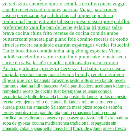
velvet
azucar moreno
oporto
semillas de olivo
picos
veggie
espelta
recetas tradicionales
barritas
Viajar para comer
casero
cerveza negra
salchichas
sal
tupper
reposteria
tradicional
lacon
entrante
tabasco
queso mascarpone
coliflor
prefermento
vainilla
pan de leche
gelatina
trigueros
salsa
brava
cocina china
frito
recetas de cocina
comida arabe
buttercream
panceta
pan plano
foie
comino
recetas de otoño
ciruelas
receta saludable
azafrán
espárragos verdes
fetuccini
Cadiz
bocaditos
comida india
tang zhong
especias
Viena
boloñesa
cebollino
sarten
vino tinto
plum cake
tomate seco
carne en salsa
lasaña
noodles
pollo asado
queso curado
Austria
garbanzo
ajo negro
Cervezas La bahía
pizza casera
cuajada
recetas sanas
masa levada
brandy
receta navideña
dipear
puerros
kalamata
torreznos
pesto rolls
queso batido
receta
hummus
piadina
lidl
vinagreta
Avila
panificadora
aceitunas kalamata
remolacha
receta de cocina
fuet
berenjenas rellenas
comida
reconfortante
bollo de canela
batata
postre finlandes
rollos de pesto
receta berenjenas
rollo de canela finlandes
relleno carne
yema
curada
pizza sin amasado
Salamanca
masa pizza
sopa de salmón
brotes
aperitivo frío
pan de pita
pudin
cruasanes
budin
cocina
nordica
brotes tiernos
conserva
pan caserop
pizza facil
Extremadura
sopa de gyozas
cocina meditarrenea
tradicional
espaguetis
sin
amasado
caballa
spaghettis
masa facil
brazo de gitano
queso fresco