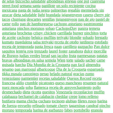
de setas
bizcocho saludable
albondigas griegas
one pot
cuaresma
street food
semana santa
papillote
un solo recipiente
cocina
mexicana
pasta de judia negra
palmeritas
regañás
mermelada sin
azucar
dieta saludable
light
brandada
jajangmyeon
casera
cherry pie
tacos
chunjang
descartes
semillas
jjajangmyeon
pan de ajo
pastel de
carne
rollo
pan de hamburguesa
cachopo asturiano
gastronomia
asturiana
pinchos morunos
sobao
CachopoDay
panrra
ternera
asturiana
brochetas
crispy chicken
carrillada
burger
pinchitos
torta
de aceite
cachopo
belgica
muffins
teriyaki
blondie
sobado
bregado
kumato
magdalena
salsa teriyaki
receta de otoño
jardinera
estofado
receta de temporada
pasta fresca
naan
carrillera
gazpacho
Pan dulce
saquitos
lenteja roja
trenzado
laurel
foster
zanahora
dulce
morcilla
de Burgos
judias verdes
bread
san jacobo
fruta
parmesanas
patatas
bravas
albondigas en salsa
semola
Wien
torte
salado
sacher
carne
guisada
harcha
Dia Mundia de la Croqueta
pan facil
almendra
sesamo
pan marroquí
albaricoque
Dia de la Croqueta
esparragás
tikka masala
canonigos
peraq
helado natural
gracias
zumo
venezolano
parmentier
recetas saludable
Quesos Record
receta
francesa
aliño
crumble
picatostes
queso manchego
resumen
natural
nuez moscada
soba
flamenca
receta de aprovechamiento
pollo
desmechado
dieta
ricotta
quesitos
Venezuela
recopilacion
muffin
calabaaza
bechamel de calabacin
cheddar
crepe
lomo relleno
butifarra
mama chicha
cuchara
tocinom
alubias
filetes rusos
harina
de fuerza
envuelto
refinado
tomate cherry
tagarninas
candeal
pincho
moruno
temporada
harina de garbanzo
fabes
portobello
granola