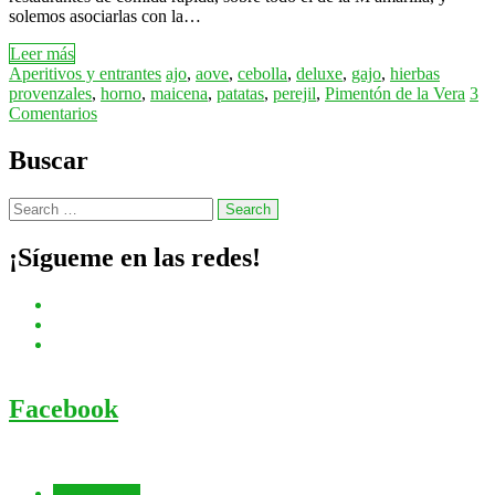
solemos asociarlas con la…
Leer más
Aperitivos y entrantes
ajo
,
aove
,
cebolla
,
deluxe
,
gajo
,
hierbas
provenzales
,
horno
,
maicena
,
patatas
,
perejil
,
Pimentón de la Vera
3
Comentarios
Buscar
¡Sígueme en las redes!
Facebook
Comentados