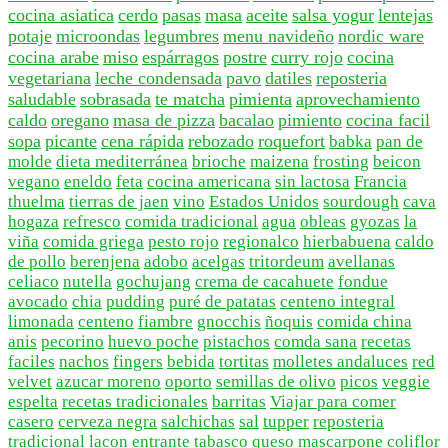
cocina asiatica
cerdo
pasas
masa
aceite
salsa yogur
lentejas
potaje
microondas
legumbres
menu navideño
nordic ware
cocina arabe
miso
espárragos
postre
curry rojo
cocina
vegetariana
leche condensada
pavo
datiles
reposteria
saludable
sobrasada
te matcha
pimienta
aprovechamiento
caldo
oregano
masa de pizza
bacalao
pimiento
cocina facil
sopa
picante
cena rápida
rebozado
roquefort
babka
pan de
molde
dieta mediterránea
brioche
maizena
frosting
beicon
vegano
eneldo
feta
cocina americana
sin lactosa
Francia
thuelma
tierras de jaen
vino
Estados Unidos
sourdough
cava
hogaza
refresco
comida tradicional
agua
obleas
gyozas
la
viña
comida griega
pesto rojo
regionalco
hierbabuena
caldo
de pollo
berenjena
adobo
acelgas
tritordeum
avellanas
celiaco
nutella
gochujang
crema de cacahuete
fondue
avocado
chia
pudding
puré de patatas
centeno integral
limonada
centeno
fiambre
gnocchis
ñoquis
comida china
anis
pecorino
huevo poche
pistachos
comda sana
recetas
faciles
nachos
fingers
bebida
tortitas
molletes andaluces
red
velvet
azucar moreno
oporto
semillas de olivo
picos
veggie
espelta
recetas tradicionales
barritas
Viajar para comer
casero
cerveza negra
salchichas
sal
tupper
reposteria
tradicional
lacon
entrante
tabasco
queso mascarpone
coliflor