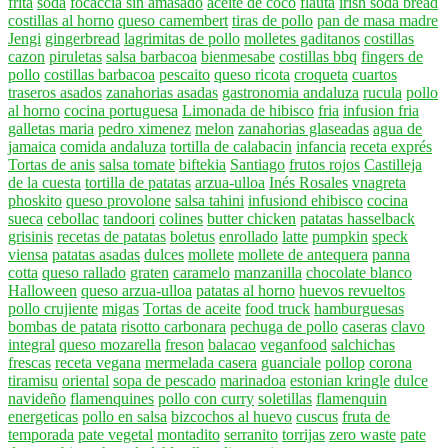
frita
soda
focaccia sin amasado
aceite de coco
flauta
irish soda bread
costillas al horno
queso camembert
tiras de pollo
pan de masa madre
Jengi
gingerbread
lagrimitas de pollo
molletes gaditanos
costillas
cazon
piruletas
salsa barbacoa
bienmesabe
costillas bbq
fingers de
pollo
costillas barbacoa
pescaito
queso ricota
croqueta
cuartos
traseros asados
zanahorias asadas
gastronomia andaluza
rucula
pollo
al horno
cocina portuguesa
Limonada de hibisco
fria
infusion fria
galletas maria
pedro ximenez
melon
zanahorias glaseadas
agua de
jamaica
comida andaluza
tortilla de calabacin
infancia
receta exprés
Tortas de anis
salsa tomate
biftekia
Santiago
frutos rojos
Castilleja
de la cuesta
tortilla de patatas
arzua-ulloa
Inés Rosales
vnagreta
phoskito
queso provolone
salsa tahini
infusiond ehibisco
cocina
sueca
cebollac
tandoori
colines
butter chicken
patatas hasselback
grisinis
recetas de patatas
boletus
enrollado
latte
pumpkin
speck
viensa
patatas asadas
dulces
mollete
mollete de antequera
panna
cotta
queso rallado
graten
caramelo
manzanilla
chocolate blanco
Halloween
queso arzua-ulloa
patatas al horno
huevos revueltos
pollo crujiente
migas
Tortas de aceite
food truck
hamburguesas
bombas de patata
risotto carbonara
pechuga de pollo
caseras
clavo
integral
queso mozarella
freson
balacao
veganfood
salchichas
frescas
receta vegana
mermelada casera
guanciale
pollop
corona
tiramisu
oriental
sopa de pescado
marinadoa
estonian kringle
dulce
navideño
flamenquines
pollo con curry
soletillas
flamenquin
energeticas
pollo en salsa
bizcochos al huevo
cuscus
fruta de
temporada
pate vegetal
montadito
serranito
torrijas
zero waste
pate