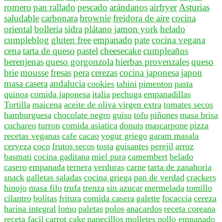
romero
pan rallado
pescado
arándanos
airfryer
Asturias
saludable
carbonara
brownie
freidora de aire
cocina
oriental
bolleria
sidra
plátano
jamon york
helado
cumpleblog
gluten free
empanado
pate
cocina vegana
cena
tarta de queso
pastel
cheesecake
cumpleaños
berenjenas
queso gorgonzola
hierbas provenzales
queso
brie
mousse
fresas
pera
cerezas
cocina japonesa
japon
masa casera
andalucia
cookies
tahini
pimenton
pasta
quinoa
comida japonesa
italia
pechuga
empanadillas
Tortilla
maicena
aceite de oliva virgen extra
tomates secos
hamburguesa
chocolate negro
guiso
tofu
piñones
masa brisa
cuchareo
turron
comida asiatica
donuts
mascarpone
pizza
recetas veganas
cafe
cacao
yogur griego
garam masala
cerveza
coco
frutos secos
tosta
guisantes
perejil
arroz
basmati
cocina gaditana
miel pura
camembert
helado
casero
empanada
ternera
verduras
carne
tarta de zanahoria
snack
galletas saladas
cocina griega
pan de verdad
crackers
hinojo
masa filo
trufa
trenza
sin azucar
mermelada
tomillo
cilantro
bolitas
fritura
comida casera
galette
focaccia
cereza
harina integral
lomo
paletas
polos
anacardos
receta coreana
receta facil
carrot cake
panecillos
molletes
pollo empanado