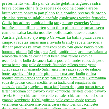
prefermento
vainilla
pan de leche
gelatina
trigueros
salsa
brava
cocina china
frito
recetas de cocina
comida arabe
buttercream
panceta
pan plano
foie
comino
recetas de otoño
ciruelas
receta saludable
azafrán
espárragos verdes
fetuccini
Cadiz
bocaditos
comida india
tang zhong
especias
Viena
boloñesa
cebollino
sarten
vino tinto
plum cake
tomate seco
carne en salsa
lasaña
noodles
pollo asado
queso curado
Austria
garbanzo
ajo negro
Cervezas La bahía
pizza casera
cuajada
recetas sanas
masa levada
brandy
receta navideña
dipear
puerros
kalamata
torreznos
pesto rolls
queso batido
receta
hummus
piadina
lidl
vinagreta
Avila
panificadora
aceitunas kalamata
remolacha
receta de cocina
fuet
berenjenas rellenas
comida
reconfortante
bollo de canela
batata
postre finlandes
rollos de pesto
receta berenjenas
rollo de canela finlandes
relleno carne
yema
curada
pizza sin amasado
Salamanca
masa pizza
sopa de salmón
brotes
aperitivo frío
pan de pita
pudin
cruasanes
budin
cocina
nordica
brotes tiernos
conserva
pan caserop
pizza facil
Extremadura
sopa de gyozas
cocina meditarrenea
tradicional
espaguetis
sin
amasado
caballa
spaghettis
masa facil
brazo de gitano
queso fresco
tartar
carbonara con payoyo
viver kombucha
tartaleta
queso payoyo
Tesela Honey
chicharron de cadiz
cereales
chicharrones
miel solar
granola
kombucha
100% gaditano
pollo cocido
asado
recetas
veraniegas
canelones
mayonesa casera
gajo
iberitos
cacahuetes
deluxe
pate de campaña
receta gaditana
semillas de amapola