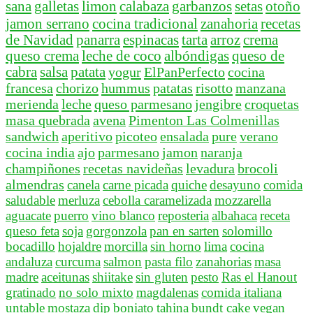
sana
galletas
limon
calabaza
garbanzos
setas
otoño
jamon serrano
cocina tradicional
zanahoria
recetas
de Navidad
panarra
espinacas
tarta
arroz
crema
queso crema
leche de coco
albóndigas
queso de
cabra
salsa
patata
yogur
ElPanPerfecto
cocina
francesa
chorizo
hummus
patatas
risotto
manzana
merienda
leche
queso parmesano
jengibre
croquetas
masa quebrada
avena
Pimenton Las Colmenillas
sandwich
aperitivo
picoteo
ensalada
pure
verano
cocina india
ajo
parmesano
jamon
naranja
champiñones
recetas navideñas
levadura
brocoli
almendras
canela
carne picada
quiche
desayuno
comida
saludable
merluza
cebolla caramelizada
mozzarella
aguacate
puerro
vino blanco
reposteria
albahaca
receta
queso feta
soja
gorgonzola
pan en sarten
solomillo
bocadillo
hojaldre
morcilla
sin horno
lima
cocina
andaluza
curcuma
salmon
pasta filo
zanahorias
masa
madre
aceitunas
shiitake
sin gluten
pesto
Ras el Hanout
gratinado
no solo mixto
magdalenas
comida italiana
untable
mostaza
dip
boniato
tahina
bundt cake
vegan