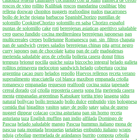
calabaza rellena
calamares
cocinando con la Juani
manteca de cerdo
roscos de vino
rollito
Kulibiak
roscos
mandarina
coulibiac
bbq
rellena
doowap
chopitos
nuggets
reafooding
nudos
macarrones
bollo de leche
riojana
barbacoa
SpanishChorizo
puntillas de
solomillo
CookingChorizo
solomillo en salsa
Chorizo español
puntas de solomillo
cake
roti
berenjenas asiaticas
aperitivo saludable
crep
queso fundido
cocina mediterránea
berenjenas japonesas
pan
multicereales
crepes
bolletunne
Romanescu
pan_sin_filtros
chapata
pan de sandwich
crepes salados
berenjenas chinas
pita
arroz negro
curry japones
pan de chocolate
katsu
pan de cafe
madgalenas
merienda saludable
aros de cebolla
bolleria casera
donut
fritos
tempura
brionut
nocilla
quiche suiza
bizcocho integral
helado galleta
rollitos primavera
melocoton
sandwich helado
cobertura
cocina
argentina
cacao puro
helados
repollo
Huevos rellenos
receta verano
superalimento
stracciatella
col blanca
maxibon
empanada criolla
romanesco
empanadas
requeson
realfoodr
cocina suiza
tapenade
cereal dorado
col
criolla
reposteria casera
sopa fria
merienda casera
menta
empanadas argentinas
Katsukare
tortita trigo
lasagna
sidra
natural
bollycao
bollo trenzado
bollo dulce
embutido
vips
bolognesa
comida thai
higaditos
vasitos
satay de pollo
satay
salsa de queso
nugget
dippear
colacao
cocina asturiana
pan sin horno
receta
asturiana
taza
English muffins
pan indio
alfilada
Domingo de
Pascua
helado saludable
mango
Pascua
hummus italiano
mona de
pascua
nata montada
broquetas
tartaletas
embutido italiano
wraps
nduja
cebollap
mermelada de arándanos
burrito
compota
cebolla