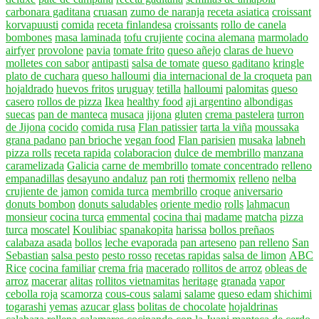
carbonara gaditana
cruasan
zumo de naranja
receta asiatica
croissant
korvapuusti
comida
receta finlandesa
croissants
rollo de canela
bombones
masa laminada
tofu crujiente
cocina alemana
marmolado
airfyer
provolone
pavia
tomate frito
queso añejo
claras de huevo
molletes con sabor
antipasti
salsa de tomate
queso gaditano
kringle
plato de cuchara
queso halloumi
dia internacional de la croqueta
pan
hojaldrado
huevos fritos
uruguay
tetilla
halloumi
palomitas
queso
casero
rollos de pizza
Ikea
healthy food
aji argentino
albondigas
suecas
pan de manteca
musaca
jijona
gluten
crema pastelera
turron
de Jijona
cocido
comida rusa
Flan patissier
tarta la viña
moussaka
grana padano
pan brioche
vegan food
Flan parisien
musaka
labneh
pizza rolls
receta rapida
colaboracion
dulce de membrillo
manzana
caramelizada
Galicia
carne de membrillo
tomate concentrado
relleno
empanadillas
desayuno andaluz
pan roti
thermomix
relleno
nelba
crujiente de jamon
comida turca
membrillo
croque
aniversario
donuts bombon
donuts saludables
oriente medio
rolls
lahmacun
monsieur
cocina turca
emmental
cocina thai
madame
matcha
pizza
turca
moscatel
Koulibiac
spanakopita
harissa
bollos preñaos
calabaza asada
bollos
leche evaporada
pan arteseno
pan relleno
San
Sebastian
salsa pesto
pesto rosso
recetas rapidas
salsa de limon
ABC
Rice
cocina familiar
crema fria
macerado
rollitos de arroz
obleas de
arroz
macerar
alitas
rollitos vietnamitas
heritage
granada
vapor
cebolla roja
scamorza
cous-cous
salami
salame
queso edam
shichimi
togarashi
yemas
azucar glass
bolitas de chocolate
hojaldrinas