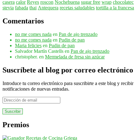
casera
calor
Reyes
roscon
Nochebuena
sugar free
wrap
chocolatec
stevia
fabada
thai
Antequera
recetas saludables
tortilla a la francesa
Comentarios
no me comes nada
en
Pan de ajo trenzado
no me comes nada
en
Pudin de pan
Maria felicies
en
Pudin de pan
Salvador Martín Castells
en
Pan de ajo trenzado
christopher.
en
Mermelada de fresa sin azúcar
Suscríbete al blog por correo electrónico
Introduce tu correo electrónico para suscribirte a este blog y recibir
notificaciones de nuevas entradas.
Dirección
de
email
Premios