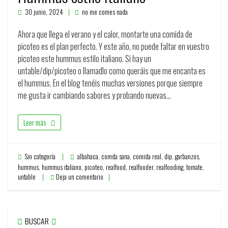
30 junio, 2024
no me comes nada
Ahora que llega el verano y el calor, montarte una comida de
picoteo es el plan perfecto. Y este año, no puede faltar en vuestro
picoteo este hummus estilo italiano. Si hay un
untable/dip/picoteo o llamadlo como queráis que me encanta es
el hummus. En el blog tenéis muchas versiones porque siempre
me gusta ir cambiando sabores y probando nuevas…
Leer más
Sin categoría
albahaca
,
comda sana
,
comida real
,
dip
,
garbanzos
,
hummus
,
hummus italiano
,
picoteo
,
realfood
,
realfooder
,
realfooding
,
tomate
,
untable
Deja un comentario
BUSCAR