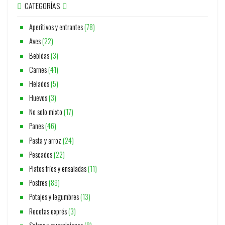
CATEGORÍAS
Aperitivos y entrantes
(78)
Aves
(22)
Bebidas
(3)
Carnes
(41)
Helados
(5)
Huevos
(3)
No solo mixto
(17)
Panes
(46)
Pasta y arroz
(24)
Pescados
(22)
Platos fríos y ensaladas
(11)
Postres
(89)
Potajes y legumbres
(13)
Recetas exprés
(3)