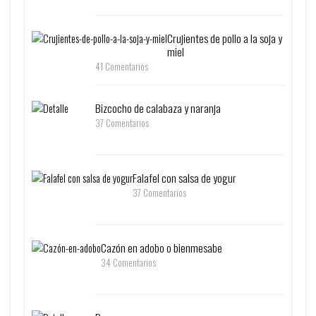
Crujientes de pollo a la soja y
miel
41 Comentarios
Bizcocho de calabaza y naranja
37 Comentarios
Falafel con salsa de yogur
37 Comentarios
Cazón en adobo o bienmesabe
34 Comentarios