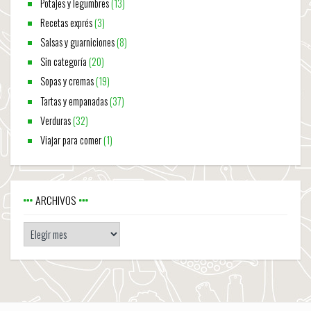
Potajes y legumbres
(13)
Recetas exprés
(3)
Salsas y guarniciones
(8)
Sin categoría
(20)
Sopas y cremas
(19)
Tartas y empanadas
(37)
Verduras
(32)
Viajar para comer
(1)
ARCHIVOS