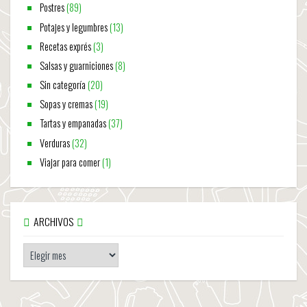
Postres
(89)
Potajes y legumbres
(13)
Recetas exprés
(3)
Salsas y guarniciones
(8)
Sin categoría
(20)
Sopas y cremas
(19)
Tartas y empanadas
(37)
Verduras
(32)
Viajar para comer
(1)
ARCHIVOS