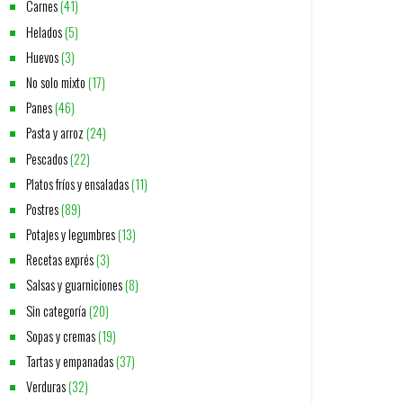
Carnes
(41)
Helados
(5)
Huevos
(3)
No solo mixto
(17)
Panes
(46)
Pasta y arroz
(24)
Pescados
(22)
Platos fríos y ensaladas
(11)
Postres
(89)
Potajes y legumbres
(13)
Recetas exprés
(3)
Salsas y guarniciones
(8)
Sin categoría
(20)
Sopas y cremas
(19)
Tartas y empanadas
(37)
Verduras
(32)