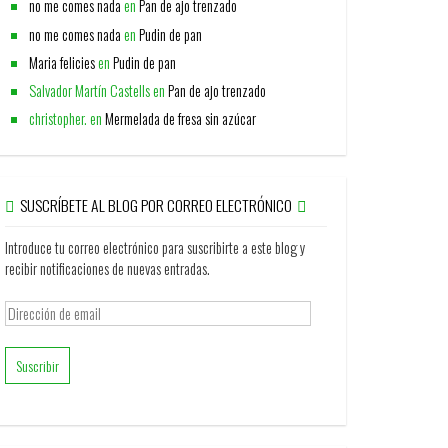
no me comes nada
en
Pan de ajo trenzado
no me comes nada
en
Pudin de pan
Maria felicies
en
Pudin de pan
Salvador Martín Castells
en
Pan de ajo trenzado
christopher.
en
Mermelada de fresa sin azúcar
SUSCRÍBETE AL BLOG POR CORREO ELECTRÓNICO
Introduce tu correo electrónico para suscribirte a este blog y
recibir notificaciones de nuevas entradas.
Dirección
de
email