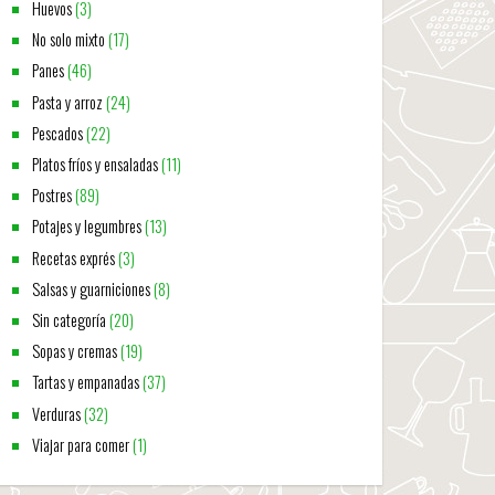
Huevos
(3)
No solo mixto
(17)
Panes
(46)
Pasta y arroz
(24)
Pescados
(22)
Platos fríos y ensaladas
(11)
Postres
(89)
Potajes y legumbres
(13)
Recetas exprés
(3)
Salsas y guarniciones
(8)
Sin categoría
(20)
Sopas y cremas
(19)
Tartas y empanadas
(37)
Verduras
(32)
Viajar para comer
(1)