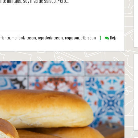
ante limitada, soy más de salado. Pero…
rienda
,
merienda casera
,
reposteria casera
,
requeson
,
tritordeum
Deja