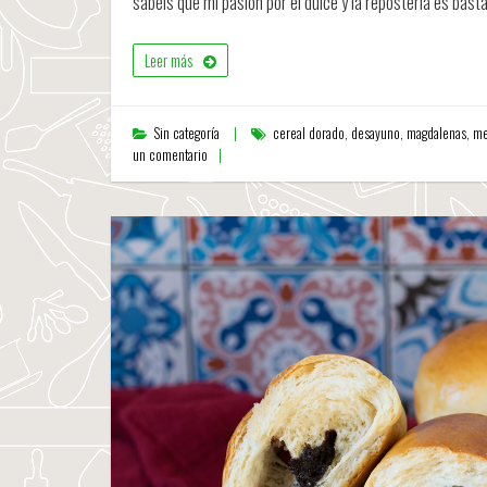
sabéis que mi pasión por el dulce y la repostería es bast
Leer más
Sin categoría
cereal dorado
,
desayuno
,
magdalenas
,
me
un comentario