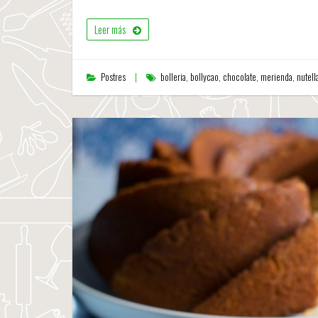
Leer más
Postres
bolleria
,
bollycao
,
chocolate
,
merienda
,
nutell