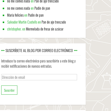
no me comes nada
en
Pan de ajo trenzado
no me comes nada
en
Pudin de pan
Maria felicies
en
Pudin de pan
Salvador Martín Castells
en
Pan de ajo trenzado
christopher.
en
Mermelada de fresa sin azúcar
SUSCRÍBETE AL BLOG POR CORREO ELECTRÓNICO
Introduce tu correo electrónico para suscribirte a este blog y
recibir notificaciones de nuevas entradas.
Dirección
de
email