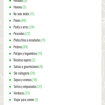
Helados
(5)
Huevos
(3)
No solo mixto
(17)
Panes
(46)
Pasta y arroz
(24)
Pescados
(22)
Platos fríos y ensaladas
(11)
Postres
(89)
Potajes y legumbres
(13)
Recetas exprés
(3)
Salsas y guarniciones
(8)
Sin categoría
(20)
Sopas y cremas
(19)
Tartas y empanadas
(37)
Verduras
(32)
Viajar para comer
(1)