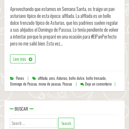
Aprovechando que estamos en Semana Santa, os traigo un pan
asturiano típico de esta época: alfilada. La alfilada es un bollo
dulce trenzado típico de Asturias, que los padrinos suelen regalar
a sus ahijados el Domingo de Pascua. Lo tenía pendiente de volver
a intentar porque lo preparé en una ocasión para #ElPanPerfecto
pero no me salió bien. Esta vez…
Leer más
Panes
alfilada
,
anis
,
Asturias
,
bollo dulce
,
bollo trenzado
,
Domingo de Pascua
,
mona de pascua
,
Pascua
Deja un comentario
BUSCAR