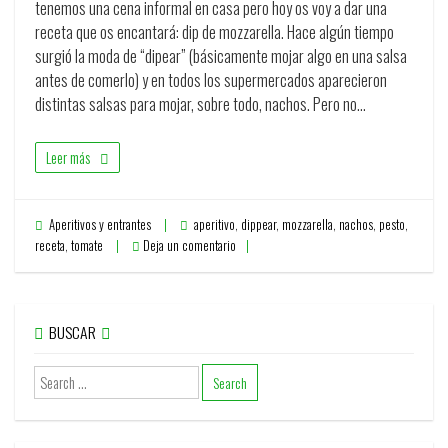
tenemos una cena informal en casa pero hoy os voy a dar una
receta que os encantará: dip de mozzarella. Hace algún tiempo
surgió la moda de “dipear” (básicamente mojar algo en una salsa
antes de comerlo) y en todos los supermercados aparecieron
distintas salsas para mojar, sobre todo, nachos. Pero no…
Leer más
Aperitivos y entrantes
aperitivo
,
dippear
,
mozzarella
,
nachos
,
pesto
,
receta
,
tomate
Deja un comentario
BUSCAR