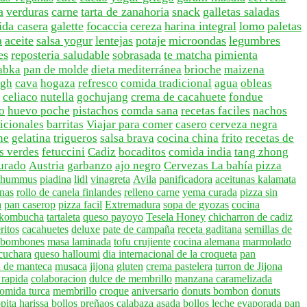
a
verduras
carne
tarta de zanahoria
snack
galletas saladas
da casera
galette
focaccia
cereza
harina integral
lomo
paletas
a
aceite
salsa yogur
lentejas
potaje
microondas
legumbres
es
reposteria saludable
sobrasada
te matcha
pimienta
abka
pan de molde
dieta mediterránea
brioche
maizena
ugh
cava
hogaza
refresco
comida tradicional
agua
obleas
celiaco
nutella
gochujang
crema de cacahuete
fondue
o
huevo poche
pistachos
comda sana
recetas faciles
nachos
dicionales
barritas
Viajar para comer
casero
cerveza negra
he
gelatina
trigueros
salsa brava
cocina china
frito
recetas de
s verdes
fetuccini
Cadiz
bocaditos
comida india
tang zhong
urado
Austria
garbanzo
ajo negro
Cervezas La bahía
pizza
a hummus
piadina
lidl
vinagreta
Avila
panificadora
aceitunas kalamata
enas
rollo de canela finlandes
relleno carne
yema curada
pizza sin
a
pan caserop
pizza facil
Extremadura
sopa de gyozas
cocina
 kombucha
tartaleta
queso payoyo
Tesela Honey
chicharron de cadiz
ritos
cacahuetes
deluxe
pate de campaña
receta gaditana
semillas de
bombones
masa laminada
tofu crujiente
cocina alemana
marmolado
 cuchara
queso halloumi
dia internacional de la croqueta
pan
 de manteca
musaca
jijona
gluten
crema pastelera
turron de Jijona
 rapida
colaboracion
dulce de membrillo
manzana caramelizada
omida turca
membrillo
croque
aniversario
donuts bombon
donuts
pita
harissa
bollos preñaos
calabaza asada
bollos
leche evaporada
pan