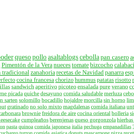
ooder
queso
pollo
asaltablogs
cebolla
pan casero
a
s
Pimentón de la Vera
nueces
tomate
bizcocho
calabac
 tradicional
zanahoria
recetas de Navidad
panarra
esp
rfecto
cocina francesa
chorizo
hummus
patatas
risotto
llas
sandwich
aperitivo
picoteo
ensalada
pure
verano
c
rne picada
quiche
desayuno
comida saludable
merluza
cebo
n sarten
solomillo
bocadillo
hojaldre
morcilla
sin horno
lim
out
gratinado
no solo mixto
magdalenas
comida italiana
unt
carbonara
brownie
freidora de aire
cocina oriental
bolleria
s
heesecake
cumpleaños
berenjenas
queso gorgonzola
hierbas
on
pasta
quinoa
comida japonesa
italia
pechuga
empanadillas
cuchareo
turron
comida asiatica
donuts
mascarpone
pizza
rece