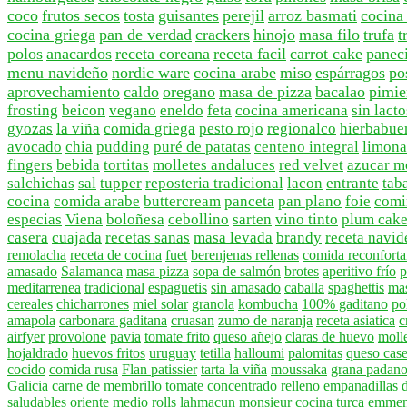
coco
frutos secos
tosta
guisantes
perejil
arroz basmati
cocina
cocina griega
pan de verdad
crackers
hinojo
masa filo
trufa
t
polos
anacardos
receta coreana
receta facil
carrot cake
paneci
menu navideño
nordic ware
cocina arabe
miso
espárragos
po
aprovechamiento
caldo
oregano
masa de pizza
bacalao
pimie
frosting
beicon
vegano
eneldo
feta
cocina americana
sin lact
gyozas
la viña
comida griega
pesto rojo
regionalco
hierbabue
avocado
chia
pudding
puré de patatas
centeno integral
limon
fingers
bebida
tortitas
molletes andaluces
red velvet
azucar m
salchichas
sal
tupper
reposteria tradicional
lacon
entrante
tab
cocina
comida arabe
buttercream
panceta
pan plano
foie
comi
especias
Viena
boloñesa
cebollino
sarten
vino tinto
plum cak
casera
cuajada
recetas sanas
masa levada
brandy
receta navid
remolacha
receta de cocina
fuet
berenjenas rellenas
comida reconforta
amasado
Salamanca
masa pizza
sopa de salmón
brotes
aperitivo frío
p
meditarrenea
tradicional
espaguetis
sin amasado
caballa
spaghettis
mas
cereales
chicharrones
miel solar
granola
kombucha
100% gaditano
po
amapola
carbonara gaditana
cruasan
zumo de naranja
receta asiatica
c
airfyer
provolone
pavia
tomate frito
queso añejo
claras de huevo
moll
hojaldrado
huevos fritos
uruguay
tetilla
halloumi
palomitas
queso cas
cocido
comida rusa
Flan patissier
tarta la viña
moussaka
grana padan
Galicia
carne de membrillo
tomate concentrado
relleno empanadillas
saludables
oriente medio
rolls
lahmacun
monsieur
cocina turca
emmen