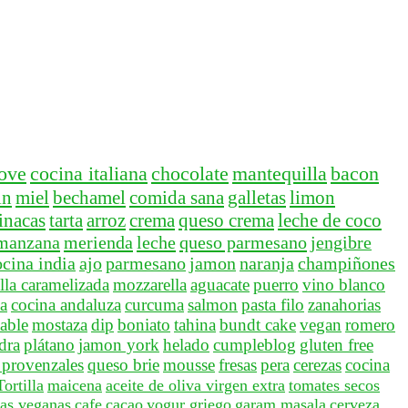
ove
cocina italiana
chocolate
mantequilla
bacon
in
miel
bechamel
comida sana
galletas
limon
inacas
tarta
arroz
crema
queso crema
leche de coco
manzana
merienda
leche
queso parmesano
jengibre
ocina india
ajo
parmesano
jamon
naranja
champiñones
lla caramelizada
mozzarella
aguacate
puerro
vino blanco
a
cocina andaluza
curcuma
salmon
pasta filo
zanahorias
able
mostaza
dip
boniato
tahina
bundt cake
vegan
romero
idra
plátano
jamon york
helado
cumpleblog
gluten free
 provenzales
queso brie
mousse
fresas
pera
cerezas
cocina
Tortilla
maicena
aceite de oliva virgen extra
tomates secos
tas veganas
cafe
cacao
yogur griego
garam masala
cerveza