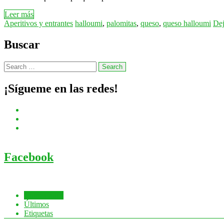
Leer más
Aperitivos y entrantes
halloumi
,
palomitas
,
queso
,
queso halloumi
Dej
Buscar
¡Sígueme en las redes!
Facebook
Comentados
Últimos
Etiquetas