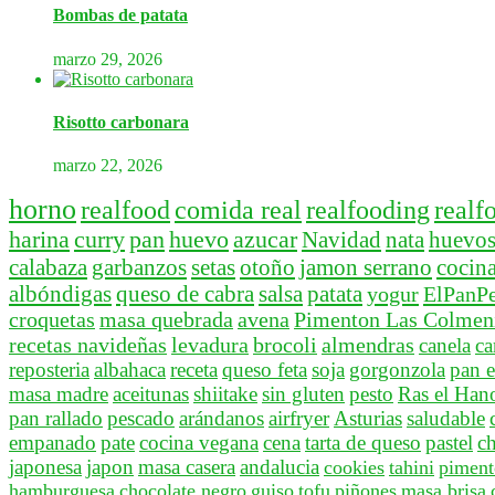
Bombas de patata
marzo 29, 2026
Risotto carbonara
marzo 22, 2026
horno
realfood
comida real
realfooding
realf
harina
curry
pan
huevo
azucar
Navidad
nata
huevo
calabaza
garbanzos
setas
otoño
jamon serrano
cocina
albóndigas
queso de cabra
salsa
patata
yogur
ElPanPe
croquetas
masa quebrada
avena
Pimenton Las Colmeni
recetas navideñas
levadura
brocoli
almendras
canela
ca
reposteria
albahaca
receta
queso feta
soja
gorgonzola
pan e
masa madre
aceitunas
shiitake
sin gluten
pesto
Ras el Han
pan rallado
pescado
arándanos
airfryer
Asturias
saludable
empanado
pate
cocina vegana
cena
tarta de queso
pastel
c
japonesa
japon
masa casera
andalucia
cookies
tahini
piment
hamburguesa
chocolate negro
guiso
tofu
piñones
masa brisa