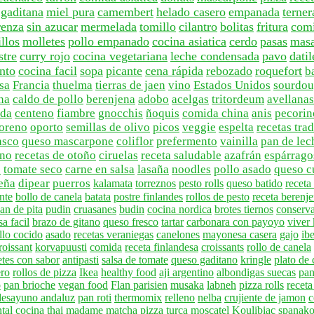
 gaditana
miel pura
camembert
helado casero
empanada
terner
renza
sin azucar
mermelada
tomillo
cilantro
bolitas
fritura
comi
llos
molletes
pollo empanado
cocina asiatica
cerdo
pasas
mas
stre
curry rojo
cocina vegetariana
leche condensada
pavo
datil
nto
cocina facil
sopa
picante
cena rápida
rebozado
roquefort
b
osa
Francia
thuelma
tierras de jaen
vino
Estados Unidos
sourdo
na
caldo de pollo
berenjena
adobo
acelgas
tritordeum
avellanas
ada
centeno
fiambre
gnocchis
ñoquis
comida china
anis
pecorin
oreno
oporto
semillas de olivo
picos
veggie
espelta
recetas tra
asco
queso mascarpone
coliflor
prefermento
vainilla
pan de lec
no
recetas de otoño
ciruelas
receta saludable
azafrán
espárrago
e
tomate seco
carne en salsa
lasaña
noodles
pollo asado
queso c
eña
dipear
puerros
kalamata
torreznos
pesto rolls
queso batido
recet
nte
bollo de canela
batata
postre finlandes
rollos de pesto
receta berenj
an de pita
pudin
cruasanes
budin
cocina nordica
brotes tiernos
conserv
a facil
brazo de gitano
queso fresco
tartar
carbonara con payoyo
viver
llo cocido
asado
recetas veraniegas
canelones
mayonesa casera
gajo
ibe
roissant
korvapuusti
comida
receta finlandesa
croissants
rollo de canela
etes con sabor
antipasti
salsa de tomate
queso gaditano
kringle
plato de
ero
rollos de pizza
Ikea
healthy food
aji argentino
albondigas suecas
pan
o
pan brioche
vegan food
Flan parisien
musaka
labneh
pizza rolls
receta
desayuno andaluz
pan roti
thermomix
relleno
nelba
crujiente de jamon
c
tal
cocina thai
madame
matcha
pizza turca
moscatel
Koulibiac
spanako