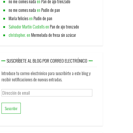
no me comes nada
en
Pan de ajo trenzado
no me comes nada
en
Pudin de pan
Maria felicies
en
Pudin de pan
Salvador Martín Castells
en
Pan de ajo trenzado
christopher.
en
Mermelada de fresa sin azúcar
SUSCRÍBETE AL BLOG POR CORREO ELECTRÓNICO
Introduce tu correo electrónico para suscribirte a este blog y
recibir notificaciones de nuevas entradas.
Dirección
de
email