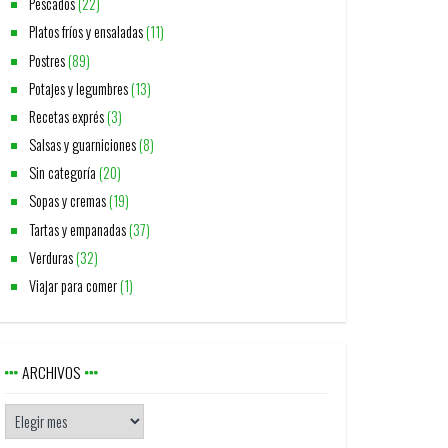
Pescados
(22)
Platos fríos y ensaladas
(11)
Postres
(89)
Potajes y legumbres
(13)
Recetas exprés
(3)
Salsas y guarniciones
(8)
Sin categoría
(20)
Sopas y cremas
(19)
Tartas y empanadas
(37)
Verduras
(32)
Viajar para comer
(1)
ARCHIVOS