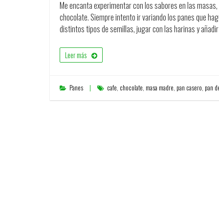
Me encanta experimentar con los sabores en las masas, p
chocolate. Siempre intento ir variando los panes que ha
distintos tipos de semillas, jugar con las harinas y añad
Leer más
Panes
cafe
,
chocolate
,
masa madre
,
pan casero
,
pan d