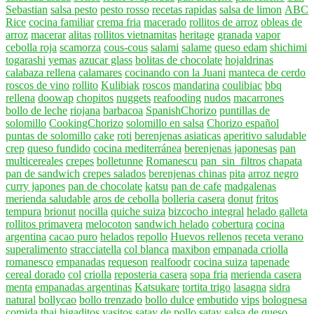
Sebastian
salsa pesto
pesto rosso
recetas rapidas
salsa de limon
ABC
Rice
cocina familiar
crema fria
macerado
rollitos de arroz
obleas de
arroz
macerar
alitas
rollitos vietnamitas
heritage
granada
vapor
cebolla roja
scamorza
cous-cous
salami
salame
queso edam
shichimi
togarashi
yemas
azucar glass
bolitas de chocolate
hojaldrinas
calabaza rellena
calamares
cocinando con la Juani
manteca de cerdo
roscos de vino
rollito
Kulibiak
roscos
mandarina
coulibiac
bbq
rellena
doowap
chopitos
nuggets
reafooding
nudos
macarrones
bollo de leche
riojana
barbacoa
SpanishChorizo
puntillas de
solomillo
CookingChorizo
solomillo en salsa
Chorizo español
puntas de solomillo
cake
roti
berenjenas asiaticas
aperitivo saludable
crep
queso fundido
cocina mediterránea
berenjenas japonesas
pan
multicereales
crepes
bolletunne
Romanescu
pan_sin_filtros
chapata
pan de sandwich
crepes salados
berenjenas chinas
pita
arroz negro
curry japones
pan de chocolate
katsu
pan de cafe
madgalenas
merienda saludable
aros de cebolla
bolleria casera
donut
fritos
tempura
brionut
nocilla
quiche suiza
bizcocho integral
helado galleta
rollitos primavera
melocoton
sandwich helado
cobertura
cocina
argentina
cacao puro
helados
repollo
Huevos rellenos
receta verano
superalimento
stracciatella
col blanca
maxibon
empanada criolla
romanesco
empanadas
requeson
realfoodr
cocina suiza
tapenade
cereal dorado
col
criolla
reposteria casera
sopa fria
merienda casera
menta
empanadas argentinas
Katsukare
tortita trigo
lasagna
sidra
natural
bollycao
bollo trenzado
bollo dulce
embutido
vips
bolognesa
comida thai
higaditos
vasitos
satay de pollo
satay
salsa de queso