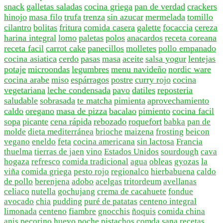
snack
galletas saladas
cocina griega
pan de verdad
crackers
hinojo
masa filo
trufa
trenza
sin azucar
mermelada
tomillo
cilantro
bolitas
fritura
comida casera
galette
focaccia
cereza
harina integral
lomo
paletas
polos
anacardos
receta coreana
receta facil
carrot cake
panecillos
molletes
pollo empanado
cocina asiatica
cerdo
pasas
masa
aceite
salsa yogur
lentejas
potaje
microondas
legumbres
menu navideño
nordic ware
cocina arabe
miso
espárragos
postre
curry rojo
cocina
vegetariana
leche condensada
pavo
datiles
reposteria
saludable
sobrasada
te matcha
pimienta
aprovechamiento
caldo
oregano
masa de pizza
bacalao
pimiento
cocina facil
sopa
picante
cena rápida
rebozado
roquefort
babka
pan de
molde
dieta mediterránea
brioche
maizena
frosting
beicon
vegano
eneldo
feta
cocina americana
sin lactosa
Francia
thuelma
tierras de jaen
vino
Estados Unidos
sourdough
cava
hogaza
refresco
comida tradicional
agua
obleas
gyozas
la
viña
comida griega
pesto rojo
regionalco
hierbabuena
caldo
de pollo
berenjena
adobo
acelgas
tritordeum
avellanas
celiaco
nutella
gochujang
crema de cacahuete
fondue
avocado
chia
pudding
puré de patatas
centeno integral
limonada
centeno
fiambre
gnocchis
ñoquis
comida china
anis
pecorino
huevo poche
pistachos
comda sana
recetas