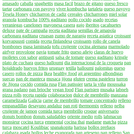
amasado
caballa
spaghettis
masa facil
brazo de gitano
queso fresco
tartar
carbonara con payoyo
viver kombucha
tartaleta
queso payoyo
Tesela Honey
chicharron de cadiz
cereales
chicharrones
miel solar
granola
kombucha
100% gaditano
pollo cocido
asado
recetas
veraniegas
canelones
mayonesa casera
gajo
iberitos
cacahuetes
deluxe
pate de campaña
receta gaditana
semillas de amapola
carbonara gaditana
cruasan
zumo de naranja
receta asiatica
croissant
korvapuusti
comida
receta finlandesa
croissants
rollo de canela
bombones
masa laminada
tofu crujiente
cocina alemana
marmolado
airfyer
provolone
pavia
tomate frito
queso añejo
claras de huevo
molletes con sabor
antipasti
salsa de tomate
queso gaditano
kringle
plato de cuchara
queso halloumi
dia internacional de la croqueta
pan
hojaldrado
huevos fritos
uruguay
tetilla
halloumi
palomitas
queso
casero
rollos de pizza
Ikea
healthy food
aji argentino
albondigas
suecas
pan de manteca
musaca
jijona
gluten
crema pastelera
turron
de Jijona
cocido
comida rusa
Flan patissier
tarta la viña
moussaka
grana padano
pan brioche
vegan food
Flan parisien
musaka
labneh
pizza rolls
receta rapida
colaboracion
dulce de membrillo
manzana
caramelizada
Galicia
carne de membrillo
tomate concentrado
relleno
empanadillas
desayuno andaluz
pan roti
thermomix
relleno
nelba
crujiente de jamon
comida turca
membrillo
croque
aniversario
donuts bombon
donuts saludables
oriente medio
rolls
lahmacun
monsieur
cocina turca
emmental
cocina thai
madame
matcha
pizza
turca
moscatel
Koulibiac
spanakopita
harissa
bollos preñaos
calabaza asada
bollos
leche evaporada
pan arteseno
pan relleno
San