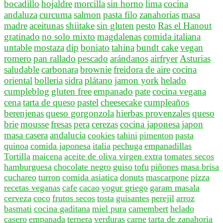
bocadillo
hojaldre
morcilla
sin horno
lima
cocina
andaluza
curcuma
salmon
pasta filo
zanahorias
masa
madre
aceitunas
shiitake
sin gluten
pesto
Ras el Hanout
gratinado
no solo mixto
magdalenas
comida italiana
untable
mostaza
dip
boniato
tahina
bundt cake
vegan
romero
pan rallado
pescado
arándanos
airfryer
Asturias
saludable
carbonara
brownie
freidora de aire
cocina
oriental
bolleria
sidra
plátano
jamon york
helado
cumpleblog
gluten free
empanado
pate
cocina vegana
cena
tarta de queso
pastel
cheesecake
cumpleaños
berenjenas
queso gorgonzola
hierbas provenzales
queso
brie
mousse
fresas
pera
cerezas
cocina japonesa
japon
masa casera
andalucia
cookies
tahini
pimenton
pasta
quinoa
comida japonesa
italia
pechuga
empanadillas
Tortilla
maicena
aceite de oliva virgen extra
tomates secos
hamburguesa
chocolate negro
guiso
tofu
piñones
masa brisa
cuchareo
turron
comida asiatica
donuts
mascarpone
pizza
recetas veganas
cafe
cacao
yogur griego
garam masala
cerveza
coco
frutos secos
tosta
guisantes
perejil
arroz
basmati
cocina gaditana
miel pura
camembert
helado
casero
empanada
ternera
verduras
carne
tarta de zanahoria