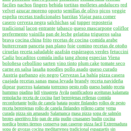
faciles
nachos
fingers
bebida
tortitas
molletes andaluces
red
velvet
azucar moreno
oporto
semillas de olivo
picos
veggie
espelta
recetas tradicionales
barritas
Viajar para comer
casero
cerveza negra
salchichas
sal
tupper
reposteria
tradicional
lacon
entrante
tabasco
queso mascarpone
coliflor
prefermento
vainilla
pan de leche
gelatina
trigueros
salsa
brava
cocina china
frito
recetas de cocina
comida arabe
buttercream
panceta
pan plano
foie
comino
recetas de otoño
ciruelas
receta saludable
azafrán
espárragos verdes
fetuccini
Cadiz
bocaditos
comida india
tang zhong
especias
Viena
boloñesa
cebollino
sarten
vino tinto
plum cake
tomate seco
carne en salsa
lasaña
noodles
pollo asado
queso curado
Austria
garbanzo
ajo negro
Cervezas La bahía
pizza casera
cuajada
recetas sanas
masa levada
brandy
receta navideña
dipear
puerros
kalamata
torreznos
pesto rolls
queso batido
receta
hummus
piadina
lidl
vinagreta
Avila
panificadora
aceitunas kalamata
remolacha
receta de cocina
fuet
berenjenas rellenas
comida
reconfortante
bollo de canela
batata
postre finlandes
rollos de pesto
receta berenjenas
rollo de canela finlandes
relleno carne
yema
curada
pizza sin amasado
Salamanca
masa pizza
sopa de salmón
brotes
aperitivo frío
pan de pita
pudin
cruasanes
budin
cocina
nordica
brotes tiernos
conserva
pan caserop
pizza facil
Extremadura
sopa de gyozas
cocina meditarrenea
tradicional
espaguetis
sin