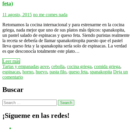
feta)
11 agosto, 2015
no me comes nada
Retomamos la cocina internacional y para estrenarme en la cocina
griega, nada mejor que uno de sus platos más típicos: spanakopita,
un pastel salado de espinacas y queso feta. Siendo puristas realmente
la receta se debería de llamar spanakotiropita puesto que el pastel
lleva queso feta y la spanakopita sería solo de espinacas. La verdad
es que desconocía totalmente este plato…
Leer más
Tartas y empanadas
aove
,
cebolla
,
cocina griega
,
comida griega
,
espinacas
,
horno
,
huevo
,
pasta filo
,
queso feta
,
spanakopita
Deja un
comentario
Buscar
¡Sígueme en las redes!