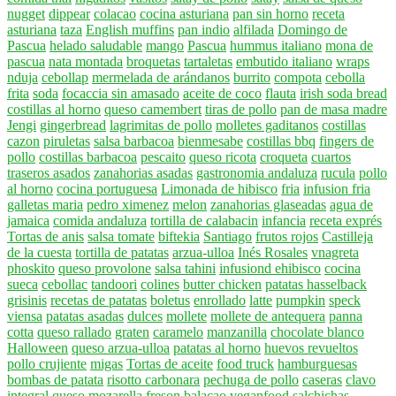
nugget
dippear
colacao
cocina asturiana
pan sin horno
receta
asturiana
taza
English muffins
pan indio
alfilada
Domingo de
Pascua
helado saludable
mango
Pascua
hummus italiano
mona de
pascua
nata montada
broquetas
tartaletas
embutido italiano
wraps
nduja
cebollap
mermelada de arándanos
burrito
compota
cebolla
frita
soda
focaccia sin amasado
aceite de coco
flauta
irish soda bread
costillas al horno
queso camembert
tiras de pollo
pan de masa madre
Jengi
gingerbread
lagrimitas de pollo
molletes gaditanos
costillas
cazon
piruletas
salsa barbacoa
bienmesabe
costillas bbq
fingers de
pollo
costillas barbacoa
pescaito
queso ricota
croqueta
cuartos
traseros asados
zanahorias asadas
gastronomia andaluza
rucula
pollo
al horno
cocina portuguesa
Limonada de hibisco
fria
infusion fria
galletas maria
pedro ximenez
melon
zanahorias glaseadas
agua de
jamaica
comida andaluza
tortilla de calabacin
infancia
receta exprés
Tortas de anis
salsa tomate
biftekia
Santiago
frutos rojos
Castilleja
de la cuesta
tortilla de patatas
arzua-ulloa
Inés Rosales
vnagreta
phoskito
queso provolone
salsa tahini
infusiond ehibisco
cocina
sueca
cebollac
tandoori
colines
butter chicken
patatas hasselback
grisinis
recetas de patatas
boletus
enrollado
latte
pumpkin
speck
viensa
patatas asadas
dulces
mollete
mollete de antequera
panna
cotta
queso rallado
graten
caramelo
manzanilla
chocolate blanco
Halloween
queso arzua-ulloa
patatas al horno
huevos revueltos
pollo crujiente
migas
Tortas de aceite
food truck
hamburguesas
bombas de patata
risotto carbonara
pechuga de pollo
caseras
clavo
integral
queso mozarella
freson
balacao
veganfood
salchichas