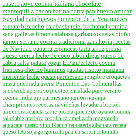
casero
aove
cocina italiana
chocolate
mantequilla
bacon
harina
curry
pan
huevo
azucar
Navidad
nata
huevos
Pimentón de la Vera
nueces
tomate
bizcocho
calabacin
miel
bechamel
comida
sana
galletas
limon
calabaza
garbanzos
setas
otoño
jamon serrano
cocina tradicional
zanahoria
recetas
de Navidad
panarra
espinacas
tarta
arroz
crema
queso crema
leche de coco
albóndigas
queso de
cabra
salsa
patata
yogur
ElPanPerfecto
cocina
francesa
chorizo
hummus
patatas
risotto
manzana
merienda
leche
queso parmesano
jengibre
croquetas
masa quebrada
avena
Pimenton Las Colmenillas
sandwich
aperitivo
picoteo
ensalada
pure
verano
cocina india
ajo
parmesano
jamon
naranja
champiñones
recetas navideñas
levadura
brocoli
almendras
canela
carne picada
quiche
desayuno
comida
saludable
merluza
cebolla caramelizada
mozzarella
aguacate
puerro
vino blanco
reposteria
albahaca
receta
queso feta
soja
gorgonzola
pan en sarten
solomillo