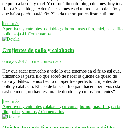
de pollo a la soja y miel. Y como último domingo del mes, hoy toca
Reto #Asaltablogs Además, este mes es el último asalto del año ya
que habrá parón navideño. Y nada mejor que realizar el último…
Leer más
Aperitivos y entrantes
asaltablogs
,
horno
,
masa filo
,
miel
,
pasta filo
,
pollo
,
soja
41 Comentarios
Crujientes de pollo y calabacín
6 mayo, 2017
no me comes nada
Hay que sacar provecho a todo lo que tenemos en el frigo así que,
utilizando la pasta filo que sobró de hacer la quiche de queso de
cabra y dátiles, hemos hecho un aperitivo perfecto: crujientes de
pollo y calabacín. El uso de la pasta filo para hacer aperitivos está
casi de moda, no hay restaurante donde haya unos “crujientes”…
Leer más
Aperitivos y entrantes
calabacin
,
curcuma
,
horno
,
masa filo
,
pasta
filo
,
pollo
,
saquitos
2 Comentarios
Quiche de pasta filo con queso de cabra y dátiles