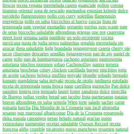
frescas
receta vegana
mermelada casera
guanciale
pollop
corona
tiramisu
oriental
sopa de pescado
marinadoa
estonian kringle
dulce
navideño
flamenquines
pollo con curry
soletillas
flamenquin
energeticas
pollo en salsa
bizcochos al huevo
cuscus
fruta de
temporada
pate vegetal
montadito
serranito
torrijas
zero waste
pate
de setas
bizcocho saludable
albondigas griegas
one pot
cuaresma
street food
semana santa
papillote
un solo recipiente
cocina
mexicana
pasta de judia negra
palmeritas
regañás
mermelada sin
azucar
dieta saludable
light
brandada
jajangmyeon
casera
cherry pie
tacos
chunjang
descartes
semillas
jjajangmyeon
pan de ajo
pastel de
carne
rollo
pan de hamburguesa
cachopo asturiano
gastronomia
asturiana
pinchos morunos
sobao
CachopoDay
panrra
ternera
asturiana
brochetas
crispy chicken
carrillada
burger
pinchitos
torta
de aceite
cachopo
belgica
muffins
teriyaki
blondie
sobado
bregado
kumato
magdalena
salsa teriyaki
receta de otoño
jardinera
estofado
receta de temporada
pasta fresca
naan
carrillera
gazpacho
Pan dulce
saquitos
lenteja roja
trenzado
laurel
foster
zanahora
dulce
morcilla
de Burgos
judias verdes
bread
san jacobo
fruta
parmesanas
patatas
bravas
albondigas en salsa
semola
Wien
torte
salado
sacher
carne
guisada
harcha
Dia Mundia de la Croqueta
pan facil
almendra
sesamo
pan marroquí
albaricoque
Dia de la Croqueta
esparragás
tikka masala
canonigos
peraq
helado natural
gracias
zumo
venezolano
parmentier
recetas saludable
Quesos Record
receta
francesa
aliño
crumble
picatostes
queso manchego
resumen
natural