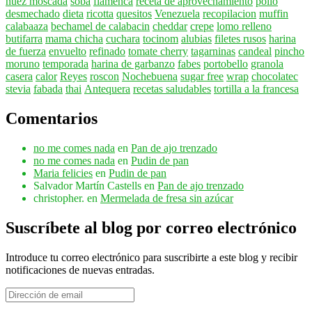
nuez moscada
soba
flamenca
receta de aprovechamiento
pollo
desmechado
dieta
ricotta
quesitos
Venezuela
recopilacion
muffin
calabaaza
bechamel de calabacin
cheddar
crepe
lomo relleno
butifarra
mama chicha
cuchara
tocinom
alubias
filetes rusos
harina
de fuerza
envuelto
refinado
tomate cherry
tagarninas
candeal
pincho
moruno
temporada
harina de garbanzo
fabes
portobello
granola
casera
calor
Reyes
roscon
Nochebuena
sugar free
wrap
chocolatec
stevia
fabada
thai
Antequera
recetas saludables
tortilla a la francesa
Comentarios
no me comes nada
en
Pan de ajo trenzado
no me comes nada
en
Pudin de pan
Maria felicies
en
Pudin de pan
Salvador Martín Castells
en
Pan de ajo trenzado
christopher.
en
Mermelada de fresa sin azúcar
Suscríbete al blog por correo electrónico
Introduce tu correo electrónico para suscribirte a este blog y recibir
notificaciones de nuevas entradas.
Dirección
de