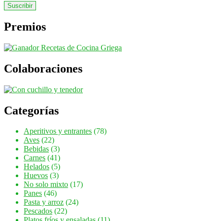
email
Premios
Colaboraciones
Categorías
Aperitivos y entrantes
(78)
Aves
(22)
Bebidas
(3)
Carnes
(41)
Helados
(5)
Huevos
(3)
No solo mixto
(17)
Panes
(46)
Pasta y arroz
(24)
Pescados
(22)
Platos fríos y ensaladas
(11)