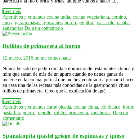
parecida a la filo o brick y fritas, aunque vamos a hacer la…
Leer más
Aperitivos y entrantes
cocina india
,
cocina vegetariana
,
comino
,
curry
,
garam masala
,
guisantes
,
horno
,
jengibre
,
pasta filo
,
patatas
,
zanahorias
Deja un comentario
Rollitos de primavera al horno
12 marzo, 2016
no me comes nada
Nunca he sido de pedir comida a domicilio de restaurantes chinos y
mira que sacan de más de un apuro cuando no tienes ganas de
meterte en la cocina, pero sí que me he aventurado a probar a hacer
en casa una de las recetas más conocidas de la gastronomía china:
rollitos de primavera. Creo que la explicación de qué…
Leer más
Aperitivos y entrantes
carne picada
,
cocina china
,
col blanca
,
horno
,
pasta filo
,
puerro
,
repollo
,
rollitos primavera
,
zanahorias
Deja un
comentario
Spanakopita (pastel griego de espinacas y queso