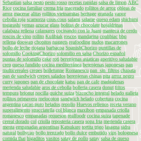
Sebastian
salsa pesto
pesto rosso
recetas rapidas
salsa de limon
ABC
Rice
cocina familiar
crema fria
macerado
rollitos de arroz
obleas de
arroz
macerar
alitas
rollitos vietnamitas
heritage
granada
vapor
cebolla roja
scamorza
cous-cous
salami
salame
queso edam
shichimi
togarashi
yemas
azucar glass
bolitas de chocolate
hojaldrinas
calabaza rellena
calamares
cocinando con la Juani
manteca de cerdo
roscos de vino
rollito
Kulibiak
roscos
mandarina
coulibiac
bbq
rellena
doowap
chopitos
nuggets
reafooding
nudos
macarrones
bollo de leche
riojana
barbacoa
SpanishChorizo
puntillas de
solomillo
CookingChorizo
solomillo en salsa
Chorizo español
puntas de solomillo
cake
roti
berenjenas asiaticas
aperitivo saludable
crep
queso fundido
cocina mediterránea
berenjenas japonesas
pan
multicereales
crepes
bolletunne
Romanescu
pan_sin_filtros
chapata
pan de sandwich
crepes salados
berenjenas chinas
pita
arroz negro
curry japones
pan de chocolate
katsu
pan de cafe
madgalenas
merienda saludable
aros de cebolla
bolleria casera
donut
fritos
tempura
brionut
nocilla
quiche suiza
bizcocho integral
helado galleta
rollitos primavera
melocoton
sandwich helado
cobertura
cocina
argentina
cacao puro
helados
repollo
Huevos rellenos
receta verano
superalimento
stracciatella
col blanca
maxibon
empanada criolla
romanesco
empanadas
requeson
realfoodr
cocina suiza
tapenade
cereal dorado
col
criolla
reposteria casera
sopa fria
merienda casera
menta
empanadas argentinas
Katsukare
tortita trigo
lasagna
sidra
natural
bollycao
bollo trenzado
bollo dulce
embutido
vips
bolognesa
comida thai
higaditos
vasitos
satay de pollo
satay
salsa de queso