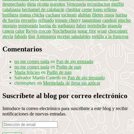
desmechado
dieta
ricotta
quesitos
Venezuela
recopilacion
muffin
calabaaza
bechamel de calabacin
cheddar
crepe
lomo relleno
butifarra
mama chicha
cuchara
tocinom
alubias
filetes rusos
harina
de fuerza
envuelto
refinado
tomate cherry
tagarninas
candeal
pincho
moruno
temporada
harina de garbanzo
fabes
portobello
granola
casera
calor
Reyes
roscon
Nochebuena
sugar free
wrap
chocolatec
stevia
fabada
thai
Antequera
recetas saludables
tortilla a la francesa
Comentarios
no me comes nada
en
Pan de ajo trenzado
no me comes nada
en
Pudin de pan
Maria felicies
en
Pudin de pan
Salvador Martín Castells
en
Pan de ajo trenzado
christopher.
en
Mermelada de fresa sin azúcar
Suscríbete al blog por correo electrónico
Introduce tu correo electrónico para suscribirte a este blog y recibir
notificaciones de nuevas entradas.
Dirección
de