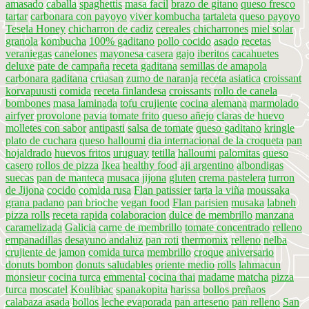
amasado
caballa
spaghettis
masa facil
brazo de gitano
queso fresco
tartar
carbonara con payoyo
viver kombucha
tartaleta
queso payoyo
Tesela Honey
chicharron de cadiz
cereales
chicharrones
miel solar
granola
kombucha
100% gaditano
pollo cocido
asado
recetas
veraniegas
canelones
mayonesa casera
gajo
iberitos
cacahuetes
deluxe
pate de campaña
receta gaditana
semillas de amapola
carbonara gaditana
cruasan
zumo de naranja
receta asiatica
croissant
korvapuusti
comida
receta finlandesa
croissants
rollo de canela
bombones
masa laminada
tofu crujiente
cocina alemana
marmolado
airfyer
provolone
pavia
tomate frito
queso añejo
claras de huevo
molletes con sabor
antipasti
salsa de tomate
queso gaditano
kringle
plato de cuchara
queso halloumi
dia internacional de la croqueta
pan
hojaldrado
huevos fritos
uruguay
tetilla
halloumi
palomitas
queso
casero
rollos de pizza
Ikea
healthy food
aji argentino
albondigas
suecas
pan de manteca
musaca
jijona
gluten
crema pastelera
turron
de Jijona
cocido
comida rusa
Flan patissier
tarta la viña
moussaka
grana padano
pan brioche
vegan food
Flan parisien
musaka
labneh
pizza rolls
receta rapida
colaboracion
dulce de membrillo
manzana
caramelizada
Galicia
carne de membrillo
tomate concentrado
relleno
empanadillas
desayuno andaluz
pan roti
thermomix
relleno
nelba
crujiente de jamon
comida turca
membrillo
croque
aniversario
donuts bombon
donuts saludables
oriente medio
rolls
lahmacun
monsieur
cocina turca
emmental
cocina thai
madame
matcha
pizza
turca
moscatel
Koulibiac
spanakopita
harissa
bollos preñaos
calabaza asada
bollos
leche evaporada
pan arteseno
pan relleno
San