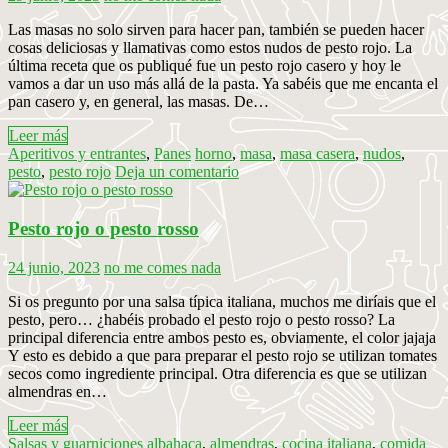
Las masas no solo sirven para hacer pan, también se pueden hacer
cosas deliciosas y llamativas como estos nudos de pesto rojo. La
última receta que os publiqué fue un pesto rojo casero y hoy le
vamos a dar un uso más allá de la pasta. Ya sabéis que me encanta el
pan casero y, en general, las masas. De…
Leer más
Aperitivos y entrantes
,
Panes
horno
,
masa
,
masa casera
,
nudos
,
pesto
,
pesto rojo
Deja un comentario
Pesto rojo o pesto rosso
24 junio, 2023
no me comes nada
Si os pregunto por una salsa típica italiana, muchos me diríais que el
pesto, pero… ¿habéis probado el pesto rojo o pesto rosso? La
principal diferencia entre ambos pesto es, obviamente, el color jajaja
Y esto es debido a que para preparar el pesto rojo se utilizan tomates
secos como ingrediente principal. Otra diferencia es que se utilizan
almendras en…
Leer más
Salsas y guarniciones
albahaca
,
almendras
,
cocina italiana
,
comida