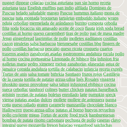
nugget
dippear
colacao
cocina asturiana
pan sin horno
receta
asturiana
taza
English muffins
pan indio
alfilada
Domingo de
Pascua
helado saludable
mango
Pascua
hummus italiano
mona de
pascua
nata montada
broquetas
tartaletas
embutido italiano
wraps
nduja
cebollap
mermelada de arándanos
burrito
compota
cebolla
frita
soda
focaccia sin amasado
aceite de coco
flauta
irish soda bread
costillas al horno
queso camembert
tiras de pollo
pan de masa madre
Jengi
gingerbread
lagrimitas de pollo
molletes gaditanos
costillas
cazon
piruletas
salsa barbacoa
bienmesabe
costillas bbq
fingers de
pollo
costillas barbacoa
pescaito
queso ricota
croqueta
cuartos
traseros asados
zanahorias asadas
gastronomia andaluza
rucula
pollo
al horno
cocina portuguesa
Limonada de hibisco
fria
infusion fria
galletas maria
pedro ximenez
melon
zanahorias glaseadas
agua de
jamaica
comida andaluza
tortilla de calabacin
infancia
receta exprés
Tortas de anis
salsa tomate
biftekia
Santiago
frutos rojos
Castilleja
de la cuesta
tortilla de patatas
arzua-ulloa
Inés Rosales
vnagreta
phoskito
queso provolone
salsa tahini
infusiond ehibisco
cocina
sueca
cebollac
tandoori
colines
butter chicken
patatas hasselback
grisinis
recetas de patatas
boletus
enrollado
latte
pumpkin
speck
viensa
patatas asadas
dulces
mollete
mollete de antequera
panna
cotta
queso rallado
graten
caramelo
manzanilla
chocolate blanco
Halloween
queso arzua-ulloa
patatas al horno
huevos revueltos
pollo crujiente
migas
Tortas de aceite
food truck
hamburguesas
bombas de patata
risotto carbonara
pechuga de pollo
caseras
clavo
integral
queso mozarella
freson
balacao
veganfood
salchichas