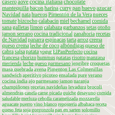
casero
aove
cocina italiana
chocolate
mantequilla
bacon
harina
curry
pan
huevo
azucar
Navidad
nata
huevos
Pimentón de la Vera
nueces
tomate
bizcocho
calabacin
miel
bechamel
comida
sana
galletas
limon
calabaza
garbanzos
setas
otoño
jamon serrano
cocina tradicional
zanahoria
recetas
de Navidad
panarra
espinacas
tarta
arroz
crema
queso crema
leche de coco
albóndigas
queso de
cabra
salsa
patata
yogur
ElPanPerfecto
cocina
francesa
chorizo
hummus
patatas
risotto
manzana
merienda
leche
queso parmesano
jengibre
croquetas
masa quebrada
avena
Pimenton Las Colmenillas
sandwich
aperitivo
picoteo
ensalada
pure
verano
cocina india
ajo
parmesano
jamon
naranja
champiñones
recetas navideñas
levadura
brocoli
almendras
canela
carne picada
quiche
desayuno
comida
saludable
merluza
cebolla caramelizada
mozzarella
aguacate
puerro
vino blanco
reposteria
albahaca
receta
queso feta
soja
gorgonzola
pan en sarten
solomillo