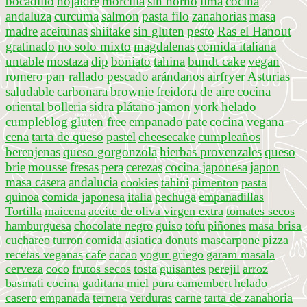
bocadillo
hojaldre
morcilla
sin horno
lima
cocina
andaluza
curcuma
salmon
pasta filo
zanahorias
masa
madre
aceitunas
shiitake
sin gluten
pesto
Ras el Hanout
gratinado
no solo mixto
magdalenas
comida italiana
untable
mostaza
dip
boniato
tahina
bundt cake
vegan
romero
pan rallado
pescado
arándanos
airfryer
Asturias
saludable
carbonara
brownie
freidora de aire
cocina
oriental
bolleria
sidra
plátano
jamon york
helado
cumpleblog
gluten free
empanado
pate
cocina vegana
cena
tarta de queso
pastel
cheesecake
cumpleaños
berenjenas
queso gorgonzola
hierbas provenzales
queso
brie
mousse
fresas
pera
cerezas
cocina japonesa
japon
masa casera
andalucia
cookies
tahini
pimenton
pasta
quinoa
comida japonesa
italia
pechuga
empanadillas
Tortilla
maicena
aceite de oliva virgen extra
tomates secos
hamburguesa
chocolate negro
guiso
tofu
piñones
masa brisa
cuchareo
turron
comida asiatica
donuts
mascarpone
pizza
recetas veganas
cafe
cacao
yogur griego
garam masala
cerveza
coco
frutos secos
tosta
guisantes
perejil
arroz
basmati
cocina gaditana
miel pura
camembert
helado
casero
empanada
ternera
verduras
carne
tarta de zanahoria