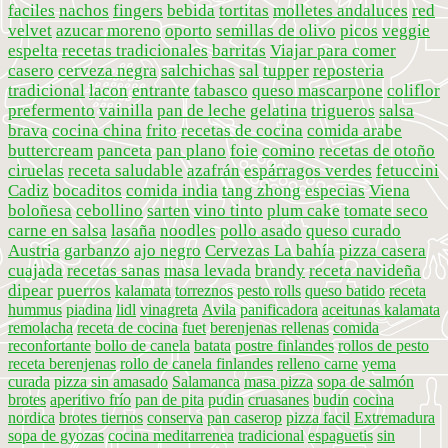
faciles
nachos
fingers
bebida
tortitas
molletes andaluces
red
velvet
azucar moreno
oporto
semillas de olivo
picos
veggie
espelta
recetas tradicionales
barritas
Viajar para comer
casero
cerveza negra
salchichas
sal
tupper
reposteria
tradicional
lacon
entrante
tabasco
queso mascarpone
coliflor
prefermento
vainilla
pan de leche
gelatina
trigueros
salsa
brava
cocina china
frito
recetas de cocina
comida arabe
buttercream
panceta
pan plano
foie
comino
recetas de otoño
ciruelas
receta saludable
azafrán
espárragos verdes
fetuccini
Cadiz
bocaditos
comida india
tang zhong
especias
Viena
boloñesa
cebollino
sarten
vino tinto
plum cake
tomate seco
carne en salsa
lasaña
noodles
pollo asado
queso curado
Austria
garbanzo
ajo negro
Cervezas La bahía
pizza casera
cuajada
recetas sanas
masa levada
brandy
receta navideña
dipear
puerros
kalamata
torreznos
pesto rolls
queso batido
receta
hummus
piadina
lidl
vinagreta
Avila
panificadora
aceitunas kalamata
remolacha
receta de cocina
fuet
berenjenas rellenas
comida
reconfortante
bollo de canela
batata
postre finlandes
rollos de pesto
receta berenjenas
rollo de canela finlandes
relleno carne
yema
curada
pizza sin amasado
Salamanca
masa pizza
sopa de salmón
brotes
aperitivo frío
pan de pita
pudin
cruasanes
budin
cocina
nordica
brotes tiernos
conserva
pan caserop
pizza facil
Extremadura
sopa de gyozas
cocina meditarrenea
tradicional
espaguetis
sin