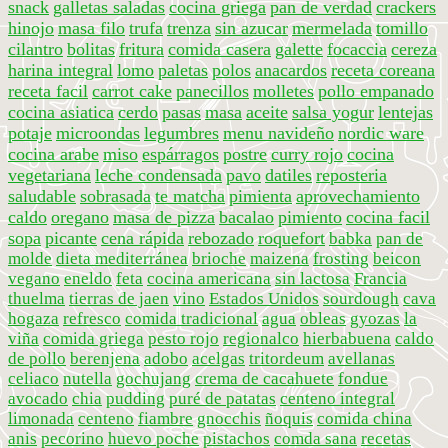
snack
galletas saladas
cocina griega
pan de verdad
crackers
hinojo
masa filo
trufa
trenza
sin azucar
mermelada
tomillo
cilantro
bolitas
fritura
comida casera
galette
focaccia
cereza
harina integral
lomo
paletas
polos
anacardos
receta coreana
receta facil
carrot cake
panecillos
molletes
pollo empanado
cocina asiatica
cerdo
pasas
masa
aceite
salsa yogur
lentejas
potaje
microondas
legumbres
menu navideño
nordic ware
cocina arabe
miso
espárragos
postre
curry rojo
cocina
vegetariana
leche condensada
pavo
datiles
reposteria
saludable
sobrasada
te matcha
pimienta
aprovechamiento
caldo
oregano
masa de pizza
bacalao
pimiento
cocina facil
sopa
picante
cena rápida
rebozado
roquefort
babka
pan de
molde
dieta mediterránea
brioche
maizena
frosting
beicon
vegano
eneldo
feta
cocina americana
sin lactosa
Francia
thuelma
tierras de jaen
vino
Estados Unidos
sourdough
cava
hogaza
refresco
comida tradicional
agua
obleas
gyozas
la
viña
comida griega
pesto rojo
regionalco
hierbabuena
caldo
de pollo
berenjena
adobo
acelgas
tritordeum
avellanas
celiaco
nutella
gochujang
crema de cacahuete
fondue
avocado
chia
pudding
puré de patatas
centeno integral
limonada
centeno
fiambre
gnocchis
ñoquis
comida china
anis
pecorino
huevo poche
pistachos
comda sana
recetas