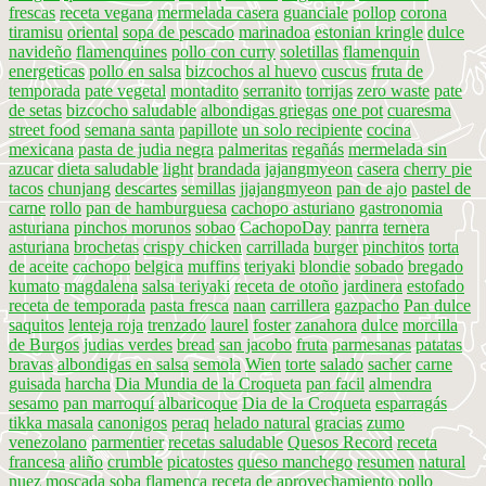
frescas
receta vegana
mermelada casera
guanciale
pollop
corona
tiramisu
oriental
sopa de pescado
marinadoa
estonian kringle
dulce
navideño
flamenquines
pollo con curry
soletillas
flamenquin
energeticas
pollo en salsa
bizcochos al huevo
cuscus
fruta de
temporada
pate vegetal
montadito
serranito
torrijas
zero waste
pate
de setas
bizcocho saludable
albondigas griegas
one pot
cuaresma
street food
semana santa
papillote
un solo recipiente
cocina
mexicana
pasta de judia negra
palmeritas
regañás
mermelada sin
azucar
dieta saludable
light
brandada
jajangmyeon
casera
cherry pie
tacos
chunjang
descartes
semillas
jjajangmyeon
pan de ajo
pastel de
carne
rollo
pan de hamburguesa
cachopo asturiano
gastronomia
asturiana
pinchos morunos
sobao
CachopoDay
panrra
ternera
asturiana
brochetas
crispy chicken
carrillada
burger
pinchitos
torta
de aceite
cachopo
belgica
muffins
teriyaki
blondie
sobado
bregado
kumato
magdalena
salsa teriyaki
receta de otoño
jardinera
estofado
receta de temporada
pasta fresca
naan
carrillera
gazpacho
Pan dulce
saquitos
lenteja roja
trenzado
laurel
foster
zanahora
dulce
morcilla
de Burgos
judias verdes
bread
san jacobo
fruta
parmesanas
patatas
bravas
albondigas en salsa
semola
Wien
torte
salado
sacher
carne
guisada
harcha
Dia Mundia de la Croqueta
pan facil
almendra
sesamo
pan marroquí
albaricoque
Dia de la Croqueta
esparragás
tikka masala
canonigos
peraq
helado natural
gracias
zumo
venezolano
parmentier
recetas saludable
Quesos Record
receta
francesa
aliño
crumble
picatostes
queso manchego
resumen
natural
nuez moscada
soba
flamenca
receta de aprovechamiento
pollo