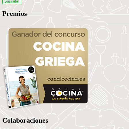
email
Premios
Colaboraciones