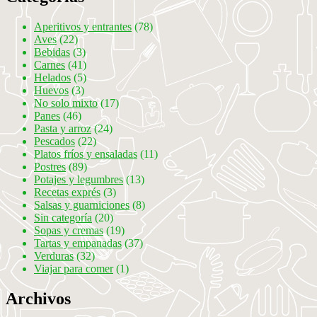
Aperitivos y entrantes
(78)
Aves
(22)
Bebidas
(3)
Carnes
(41)
Helados
(5)
Huevos
(3)
No solo mixto
(17)
Panes
(46)
Pasta y arroz
(24)
Pescados
(22)
Platos fríos y ensaladas
(11)
Postres
(89)
Potajes y legumbres
(13)
Recetas exprés
(3)
Salsas y guarniciones
(8)
Sin categoría
(20)
Sopas y cremas
(19)
Tartas y empanadas
(37)
Verduras
(32)
Viajar para comer
(1)
Archivos