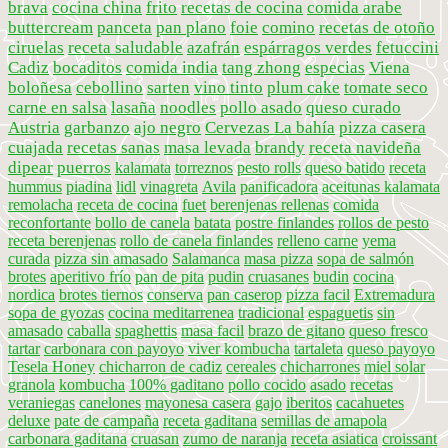
brava
cocina china
frito
recetas de cocina
comida arabe
buttercream
panceta
pan plano
foie
comino
recetas de otoño
ciruelas
receta saludable
azafrán
espárragos verdes
fetuccini
Cadiz
bocaditos
comida india
tang zhong
especias
Viena
boloñesa
cebollino
sarten
vino tinto
plum cake
tomate seco
carne en salsa
lasaña
noodles
pollo asado
queso curado
Austria
garbanzo
ajo negro
Cervezas La bahía
pizza casera
cuajada
recetas sanas
masa levada
brandy
receta navideña
dipear
puerros
kalamata
torreznos
pesto rolls
queso batido
receta
hummus
piadina
lidl
vinagreta
Avila
panificadora
aceitunas kalamata
remolacha
receta de cocina
fuet
berenjenas rellenas
comida
reconfortante
bollo de canela
batata
postre finlandes
rollos de pesto
receta berenjenas
rollo de canela finlandes
relleno carne
yema
curada
pizza sin amasado
Salamanca
masa pizza
sopa de salmón
brotes
aperitivo frío
pan de pita
pudin
cruasanes
budin
cocina
nordica
brotes tiernos
conserva
pan caserop
pizza facil
Extremadura
sopa de gyozas
cocina meditarrenea
tradicional
espaguetis
sin
amasado
caballa
spaghettis
masa facil
brazo de gitano
queso fresco
tartar
carbonara con payoyo
viver kombucha
tartaleta
queso payoyo
Tesela Honey
chicharron de cadiz
cereales
chicharrones
miel solar
granola
kombucha
100% gaditano
pollo cocido
asado
recetas
veraniegas
canelones
mayonesa casera
gajo
iberitos
cacahuetes
deluxe
pate de campaña
receta gaditana
semillas de amapola
carbonara gaditana
cruasan
zumo de naranja
receta asiatica
croissant