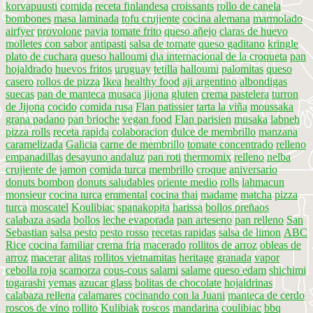
korvapuusti
comida
receta finlandesa
croissants
rollo de canela
bombones
masa laminada
tofu crujiente
cocina alemana
marmolado
airfyer
provolone
pavia
tomate frito
queso añejo
claras de huevo
molletes con sabor
antipasti
salsa de tomate
queso gaditano
kringle
plato de cuchara
queso halloumi
dia internacional de la croqueta
pan
hojaldrado
huevos fritos
uruguay
tetilla
halloumi
palomitas
queso
casero
rollos de pizza
Ikea
healthy food
aji argentino
albondigas
suecas
pan de manteca
musaca
jijona
gluten
crema pastelera
turron
de Jijona
cocido
comida rusa
Flan patissier
tarta la viña
moussaka
grana padano
pan brioche
vegan food
Flan parisien
musaka
labneh
pizza rolls
receta rapida
colaboracion
dulce de membrillo
manzana
caramelizada
Galicia
carne de membrillo
tomate concentrado
relleno
empanadillas
desayuno andaluz
pan roti
thermomix
relleno
nelba
crujiente de jamon
comida turca
membrillo
croque
aniversario
donuts bombon
donuts saludables
oriente medio
rolls
lahmacun
monsieur
cocina turca
emmental
cocina thai
madame
matcha
pizza
turca
moscatel
Koulibiac
spanakopita
harissa
bollos preñaos
calabaza asada
bollos
leche evaporada
pan arteseno
pan relleno
San
Sebastian
salsa pesto
pesto rosso
recetas rapidas
salsa de limon
ABC
Rice
cocina familiar
crema fria
macerado
rollitos de arroz
obleas de
arroz
macerar
alitas
rollitos vietnamitas
heritage
granada
vapor
cebolla roja
scamorza
cous-cous
salami
salame
queso edam
shichimi
togarashi
yemas
azucar glass
bolitas de chocolate
hojaldrinas
calabaza rellena
calamares
cocinando con la Juani
manteca de cerdo
roscos de vino
rollito
Kulibiak
roscos
mandarina
coulibiac
bbq