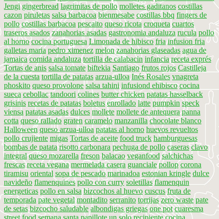
Jengi
gingerbread
lagrimitas de pollo
molletes gaditanos
costillas
cazon
piruletas
salsa barbacoa
bienmesabe
costillas bbq
fingers de
pollo
costillas barbacoa
pescaito
queso ricota
croqueta
cuartos
traseros asados
zanahorias asadas
gastronomia andaluza
rucula
pollo
al horno
cocina portuguesa
Limonada de hibisco
fria
infusion fria
galletas maria
pedro ximenez
melon
zanahorias glaseadas
agua de
jamaica
comida andaluza
tortilla de calabacin
infancia
receta exprés
Tortas de anis
salsa tomate
biftekia
Santiago
frutos rojos
Castilleja
de la cuesta
tortilla de patatas
arzua-ulloa
Inés Rosales
vnagreta
phoskito
queso provolone
salsa tahini
infusiond ehibisco
cocina
sueca
cebollac
tandoori
colines
butter chicken
patatas hasselback
grisinis
recetas de patatas
boletus
enrollado
latte
pumpkin
speck
viensa
patatas asadas
dulces
mollete
mollete de antequera
panna
cotta
queso rallado
graten
caramelo
manzanilla
chocolate blanco
Halloween
queso arzua-ulloa
patatas al horno
huevos revueltos
pollo crujiente
migas
Tortas de aceite
food truck
hamburguesas
bombas de patata
risotto carbonara
pechuga de pollo
caseras
clavo
integral
queso mozarella
freson
balacao
veganfood
salchichas
frescas
receta vegana
mermelada casera
guanciale
pollop
corona
tiramisu
oriental
sopa de pescado
marinadoa
estonian kringle
dulce
navideño
flamenquines
pollo con curry
soletillas
flamenquin
energeticas
pollo en salsa
bizcochos al huevo
cuscus
fruta de
temporada
pate vegetal
montadito
serranito
torrijas
zero waste
pate
de setas
bizcocho saludable
albondigas griegas
one pot
cuaresma
street food
semana santa
papillote
un solo recipiente
cocina