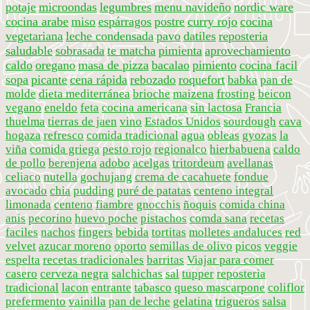
potaje
microondas
legumbres
menu navideño
nordic ware
cocina arabe
miso
espárragos
postre
curry rojo
cocina
vegetariana
leche condensada
pavo
datiles
reposteria
saludable
sobrasada
te matcha
pimienta
aprovechamiento
caldo
oregano
masa de pizza
bacalao
pimiento
cocina facil
sopa
picante
cena rápida
rebozado
roquefort
babka
pan de
molde
dieta mediterránea
brioche
maizena
frosting
beicon
vegano
eneldo
feta
cocina americana
sin lactosa
Francia
thuelma
tierras de jaen
vino
Estados Unidos
sourdough
cava
hogaza
refresco
comida tradicional
agua
obleas
gyozas
la
viña
comida griega
pesto rojo
regionalco
hierbabuena
caldo
de pollo
berenjena
adobo
acelgas
tritordeum
avellanas
celiaco
nutella
gochujang
crema de cacahuete
fondue
avocado
chia
pudding
puré de patatas
centeno integral
limonada
centeno
fiambre
gnocchis
ñoquis
comida china
anis
pecorino
huevo poche
pistachos
comda sana
recetas
faciles
nachos
fingers
bebida
tortitas
molletes andaluces
red
velvet
azucar moreno
oporto
semillas de olivo
picos
veggie
espelta
recetas tradicionales
barritas
Viajar para comer
casero
cerveza negra
salchichas
sal
tupper
reposteria
tradicional
lacon
entrante
tabasco
queso mascarpone
coliflor
prefermento
vainilla
pan de leche
gelatina
trigueros
salsa