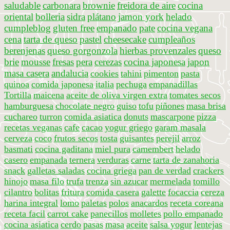
saludable
carbonara
brownie
freidora de aire
cocina
oriental
bolleria
sidra
plátano
jamon york
helado
cumpleblog
gluten free
empanado
pate
cocina vegana
cena
tarta de queso
pastel
cheesecake
cumpleaños
berenjenas
queso gorgonzola
hierbas provenzales
queso
brie
mousse
fresas
pera
cerezas
cocina japonesa
japon
masa casera
andalucia
cookies
tahini
pimenton
pasta
quinoa
comida japonesa
italia
pechuga
empanadillas
Tortilla
maicena
aceite de oliva virgen extra
tomates secos
hamburguesa
chocolate negro
guiso
tofu
piñones
masa brisa
cuchareo
turron
comida asiatica
donuts
mascarpone
pizza
recetas veganas
cafe
cacao
yogur griego
garam masala
cerveza
coco
frutos secos
tosta
guisantes
perejil
arroz
basmati
cocina gaditana
miel pura
camembert
helado
casero
empanada
ternera
verduras
carne
tarta de zanahoria
snack
galletas saladas
cocina griega
pan de verdad
crackers
hinojo
masa filo
trufa
trenza
sin azucar
mermelada
tomillo
cilantro
bolitas
fritura
comida casera
galette
focaccia
cereza
harina integral
lomo
paletas
polos
anacardos
receta coreana
receta facil
carrot cake
panecillos
molletes
pollo empanado
cocina asiatica
cerdo
pasas
masa
aceite
salsa yogur
lentejas