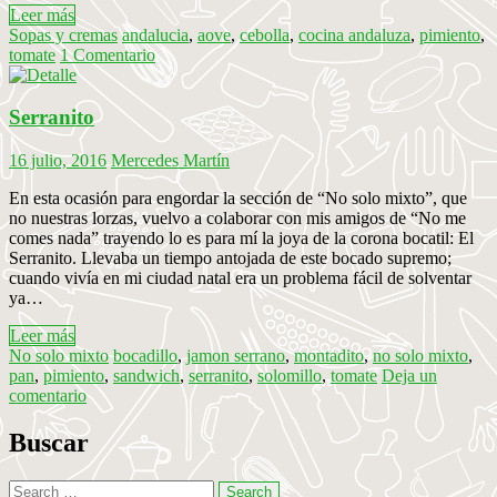
Leer más
Sopas y cremas
andalucia
,
aove
,
cebolla
,
cocina andaluza
,
pimiento
,
tomate
1 Comentario
Serranito
16 julio, 2016
Mercedes Martín
En esta ocasión para engordar la sección de “No solo mixto”, que
no nuestras lorzas, vuelvo a colaborar con mis amigos de “No me
comes nada” trayendo lo es para mí la joya de la corona bocatil: El
Serranito. Llevaba un tiempo antojada de este bocado supremo;
cuando vivía en mi ciudad natal era un problema fácil de solventar
ya…
Leer más
No solo mixto
bocadillo
,
jamon serrano
,
montadito
,
no solo mixto
,
pan
,
pimiento
,
sandwich
,
serranito
,
solomillo
,
tomate
Deja un
comentario
Buscar