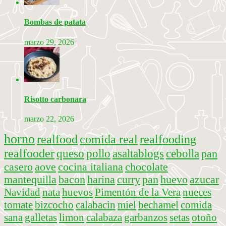
Bombas de patata
marzo 29, 2026
Risotto carbonara
marzo 22, 2026
horno
realfood
comida real
realfooding
realfooder
queso
pollo
asaltablogs
cebolla
pan
casero
aove
cocina italiana
chocolate
mantequilla
bacon
harina
curry
pan
huevo
azucar
Navidad
nata
huevos
Pimentón de la Vera
nueces
tomate
bizcocho
calabacin
miel
bechamel
comida
sana
galletas
limon
calabaza
garbanzos
setas
otoño