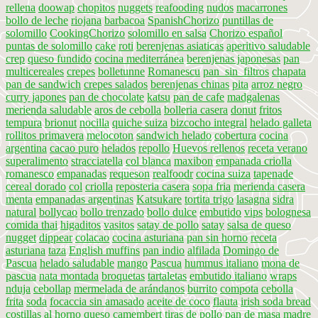
rellena
doowap
chopitos
nuggets
reafooding
nudos
macarrones
bollo de leche
riojana
barbacoa
SpanishChorizo
puntillas de
solomillo
CookingChorizo
solomillo en salsa
Chorizo español
puntas de solomillo
cake
roti
berenjenas asiaticas
aperitivo saludable
crep
queso fundido
cocina mediterránea
berenjenas japonesas
pan
multicereales
crepes
bolletunne
Romanescu
pan_sin_filtros
chapata
pan de sandwich
crepes salados
berenjenas chinas
pita
arroz negro
curry japones
pan de chocolate
katsu
pan de cafe
madgalenas
merienda saludable
aros de cebolla
bolleria casera
donut
fritos
tempura
brionut
nocilla
quiche suiza
bizcocho integral
helado galleta
rollitos primavera
melocoton
sandwich helado
cobertura
cocina
argentina
cacao puro
helados
repollo
Huevos rellenos
receta verano
superalimento
stracciatella
col blanca
maxibon
empanada criolla
romanesco
empanadas
requeson
realfoodr
cocina suiza
tapenade
cereal dorado
col
criolla
reposteria casera
sopa fria
merienda casera
menta
empanadas argentinas
Katsukare
tortita trigo
lasagna
sidra
natural
bollycao
bollo trenzado
bollo dulce
embutido
vips
bolognesa
comida thai
higaditos
vasitos
satay de pollo
satay
salsa de queso
nugget
dippear
colacao
cocina asturiana
pan sin horno
receta
asturiana
taza
English muffins
pan indio
alfilada
Domingo de
Pascua
helado saludable
mango
Pascua
hummus italiano
mona de
pascua
nata montada
broquetas
tartaletas
embutido italiano
wraps
nduja
cebollap
mermelada de arándanos
burrito
compota
cebolla
frita
soda
focaccia sin amasado
aceite de coco
flauta
irish soda bread
costillas al horno
queso camembert
tiras de pollo
pan de masa madre