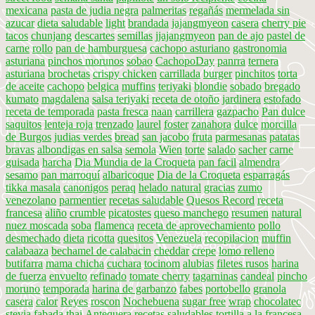
mexicana
pasta de judia negra
palmeritas
regañás
mermelada sin
azucar
dieta saludable
light
brandada
jajangmyeon
casera
cherry pie
tacos
chunjang
descartes
semillas
jjajangmyeon
pan de ajo
pastel de
carne
rollo
pan de hamburguesa
cachopo asturiano
gastronomia
asturiana
pinchos morunos
sobao
CachopoDay
panrra
ternera
asturiana
brochetas
crispy chicken
carrillada
burger
pinchitos
torta
de aceite
cachopo
belgica
muffins
teriyaki
blondie
sobado
bregado
kumato
magdalena
salsa teriyaki
receta de otoño
jardinera
estofado
receta de temporada
pasta fresca
naan
carrillera
gazpacho
Pan dulce
saquitos
lenteja roja
trenzado
laurel
foster
zanahora
dulce
morcilla
de Burgos
judias verdes
bread
san jacobo
fruta
parmesanas
patatas
bravas
albondigas en salsa
semola
Wien
torte
salado
sacher
carne
guisada
harcha
Dia Mundia de la Croqueta
pan facil
almendra
sesamo
pan marroquí
albaricoque
Dia de la Croqueta
esparragás
tikka masala
canonigos
peraq
helado natural
gracias
zumo
venezolano
parmentier
recetas saludable
Quesos Record
receta
francesa
aliño
crumble
picatostes
queso manchego
resumen
natural
nuez moscada
soba
flamenca
receta de aprovechamiento
pollo
desmechado
dieta
ricotta
quesitos
Venezuela
recopilacion
muffin
calabaaza
bechamel de calabacin
cheddar
crepe
lomo relleno
butifarra
mama chicha
cuchara
tocinom
alubias
filetes rusos
harina
de fuerza
envuelto
refinado
tomate cherry
tagarninas
candeal
pincho
moruno
temporada
harina de garbanzo
fabes
portobello
granola
casera
calor
Reyes
roscon
Nochebuena
sugar free
wrap
chocolatec
stevia
fabada
thai
Antequera
recetas saludables
tortilla a la francesa