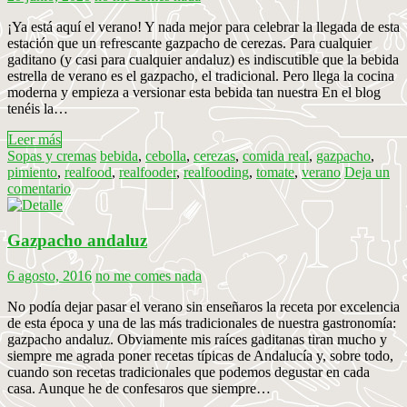
¡Ya está aquí el verano! Y nada mejor para celebrar la llegada de esta
estación que un refrescante gazpacho de cerezas. Para cualquier
gaditano (y casi para cualquier andaluz) es indiscutible que la bebida
estrella de verano es el gazpacho, el tradicional. Pero llega la cocina
moderna y empieza a versionar esta bebida tan nuestra En el blog
tenéis la…
Leer más
Sopas y cremas
bebida
,
cebolla
,
cerezas
,
comida real
,
gazpacho
,
pimiento
,
realfood
,
realfooder
,
realfooding
,
tomate
,
verano
Deja un
comentario
Gazpacho andaluz
6 agosto, 2016
no me comes nada
No podía dejar pasar el verano sin enseñaros la receta por excelencia
de esta época y una de las más tradicionales de nuestra gastronomía:
gazpacho andaluz. Obviamente mis raíces gaditanas tiran mucho y
siempre me agrada poner recetas típicas de Andalucía y, sobre todo,
cuando son recetas tradicionales que podemos degustar en cada
casa. Aunque he de confesaros que siempre…