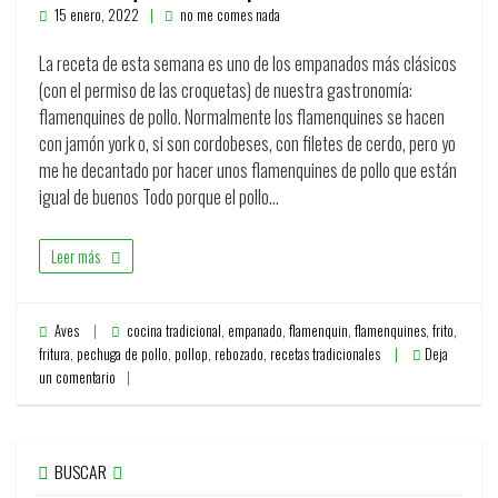
15 enero, 2022
no me comes nada
La receta de esta semana es uno de los empanados más clásicos
(con el permiso de las croquetas) de nuestra gastronomía:
flamenquines de pollo. Normalmente los flamenquines se hacen
con jamón york o, si son cordobeses, con filetes de cerdo, pero yo
me he decantado por hacer unos flamenquines de pollo que están
igual de buenos Todo porque el pollo…
Leer más
Aves
cocina tradicional
,
empanado
,
flamenquin
,
flamenquines
,
frito
,
fritura
,
pechuga de pollo
,
pollop
,
rebozado
,
recetas tradicionales
Deja
un comentario
BUSCAR