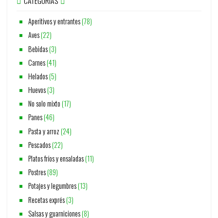
CATEGORÍAS
Aperitivos y entrantes
(78)
Aves
(22)
Bebidas
(3)
Carnes
(41)
Helados
(5)
Huevos
(3)
No solo mixto
(17)
Panes
(46)
Pasta y arroz
(24)
Pescados
(22)
Platos fríos y ensaladas
(11)
Postres
(89)
Potajes y legumbres
(13)
Recetas exprés
(3)
Salsas y guarniciones
(8)