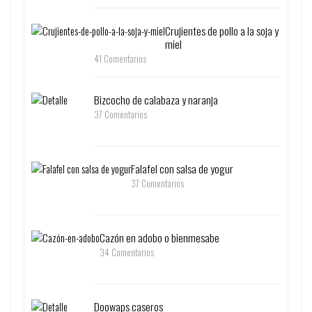
Crujientes de pollo a la soja y
miel
41 Comentarios
Bizcocho de calabaza y naranja
37 Comentarios
Falafel con salsa de yogur
37 Comentarios
Cazón en adobo o bienmesabe
34 Comentarios
Doowaps caseros