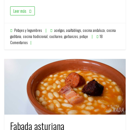
Leer más
Potajes y legumbres
acelgas
,
asaltablogs
,
cocina andaluza
,
cocina
gaditana
,
cocina tradicional
,
cuchareo
,
garbanzos
,
potaje
18
Comentarios
Fabada asturiana