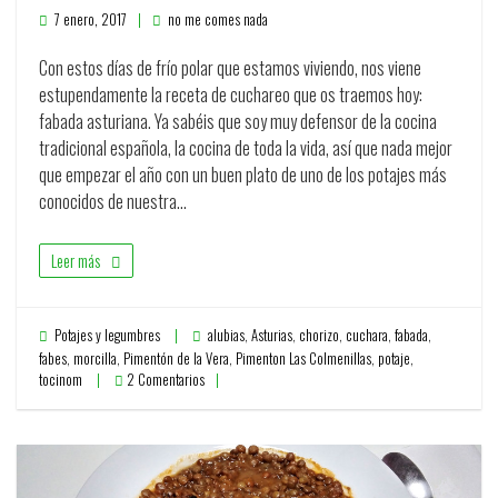
7 enero, 2017
no me comes nada
Con estos días de frío polar que estamos viviendo, nos viene
estupendamente la receta de cuchareo que os traemos hoy:
fabada asturiana. Ya sabéis que soy muy defensor de la cocina
tradicional española, la cocina de toda la vida, así que nada mejor
que empezar el año con un buen plato de uno de los potajes más
conocidos de nuestra…
Leer más
Potajes y legumbres
alubias
,
Asturias
,
chorizo
,
cuchara
,
fabada
,
fabes
,
morcilla
,
Pimentón de la Vera
,
Pimenton Las Colmenillas
,
potaje
,
tocinom
2 Comentarios