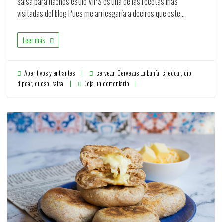
salsa para nachos estilo VIPS es una de las recetas más
visitadas del blog Pues me arriesgaría a deciros que este…
Leer más
Aperitivos y entrantes
cerveza
,
Cervezas La bahía
,
cheddar
,
dip
,
dipear
,
queso
,
salsa
Deja un comentario