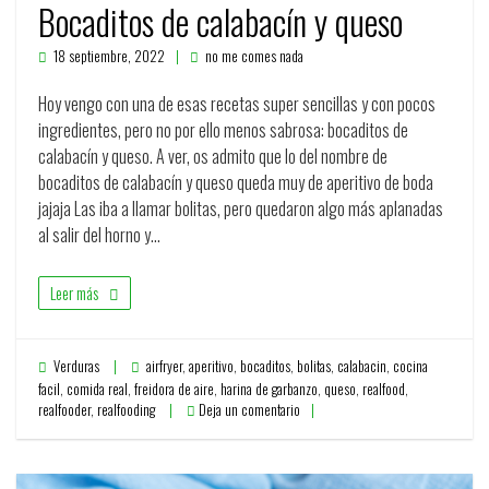
Bocaditos de calabacín y queso
18 septiembre, 2022
no me comes nada
Hoy vengo con una de esas recetas super sencillas y con pocos
ingredientes, pero no por ello menos sabrosa: bocaditos de
calabacín y queso. A ver, os admito que lo del nombre de
bocaditos de calabacín y queso queda muy de aperitivo de boda
jajaja Las iba a llamar bolitas, pero quedaron algo más aplanadas
al salir del horno y…
Leer más
Verduras
airfryer
,
aperitivo
,
bocaditos
,
bolitas
,
calabacin
,
cocina
facil
,
comida real
,
freidora de aire
,
harina de garbanzo
,
queso
,
realfood
,
realfooder
,
realfooding
Deja un comentario