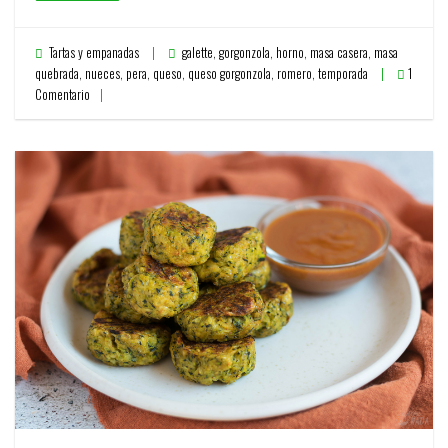
Tartas y empanadas
galette
,
gorgonzola
,
horno
,
masa casera
,
masa
quebrada
,
nueces
,
pera
,
queso
,
queso gorgonzola
,
romero
,
temporada
1
Comentario