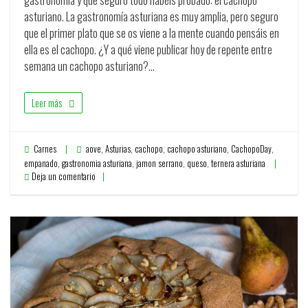
asturiano. La gastronomía asturiana es muy amplia, pero seguro
que el primer plato que se os viene a la mente cuando pensáis en
ella es el cachopo. ¿Y a qué viene publicar hoy de repente entre
semana un cachopo asturiano?…
Leer más
Carnes
aove
,
Asturias
,
cachopo
,
cachopo asturiano
,
CachopoDay
,
empanado
,
gastronomia asturiana
,
jamon serrano
,
queso
,
ternera asturiana
Deja un comentario