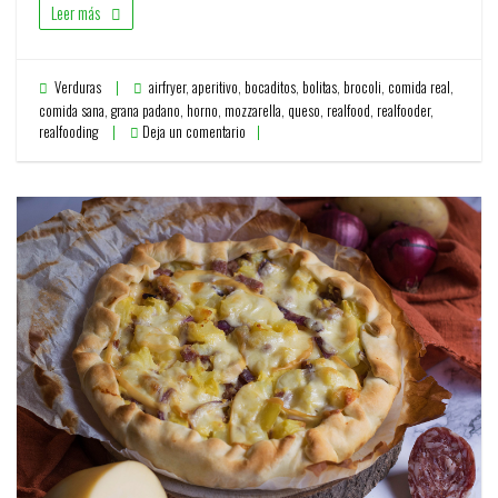
Leer más
Verduras
airfryer
,
aperitivo
,
bocaditos
,
bolitas
,
brocoli
,
comida real
,
comida sana
,
grana padano
,
horno
,
mozzarella
,
queso
,
realfood
,
realfooder
,
realfooding
Deja un comentario