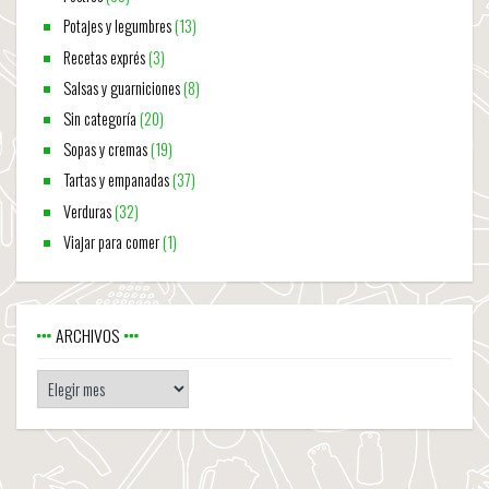
Potajes y legumbres
(13)
Recetas exprés
(3)
Salsas y guarniciones
(8)
Sin categoría
(20)
Sopas y cremas
(19)
Tartas y empanadas
(37)
Verduras
(32)
Viajar para comer
(1)
ARCHIVOS