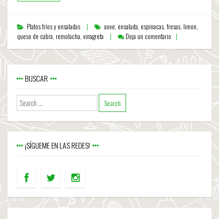
Platos fríos y ensaladas
aove
,
ensalada
,
espinacas
,
fresas
,
limon
,
queso de cabra
,
remolacha
,
vinagreta
Deja un comentario
BUSCAR
¡SÍGUEME EN LAS REDES!