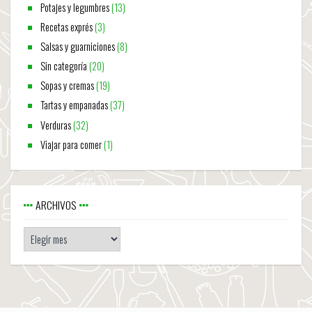
Potajes y legumbres
(13)
Recetas exprés
(3)
Salsas y guarniciones
(8)
Sin categoría
(20)
Sopas y cremas
(19)
Tartas y empanadas
(37)
Verduras
(32)
Viajar para comer
(1)
ARCHIVOS