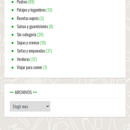
Postres
(89)
Potajes y legumbres
(13)
Recetas exprés
(3)
Salsas y guarniciones
(8)
Sin categoría
(20)
Sopas y cremas
(19)
Tartas y empanadas
(37)
Verduras
(32)
Viajar para comer
(1)
ARCHIVOS