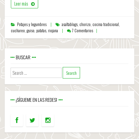
Leer más
Potajes y legumbres
asaltablogs
,
chorizo
,
cocina tradicional
,
cuchareo
,
guiso
,
patatas
,
riojana
7 Comentarios
BUSCAR
¡SÍGUEME EN LAS REDES!