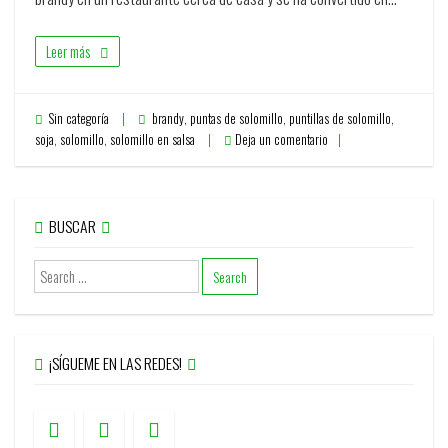
Leer más
Sin categoría
brandy
,
puntas de solomillo
,
puntillas de solomillo
,
soja
,
solomillo
,
solomillo en salsa
Deja un comentario
BUSCAR
¡SÍGUEME EN LAS REDES!