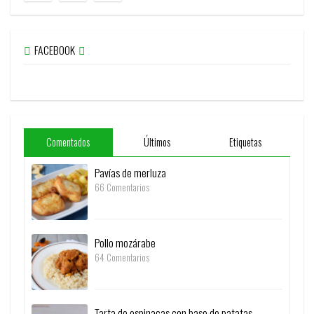
FACEBOOK
Comentados
Últimos
Etiquetas
Pavías de merluza
66 Comentarios
Pollo mozárabe
64 Comentarios
Tarta de espinacas con base de patatas