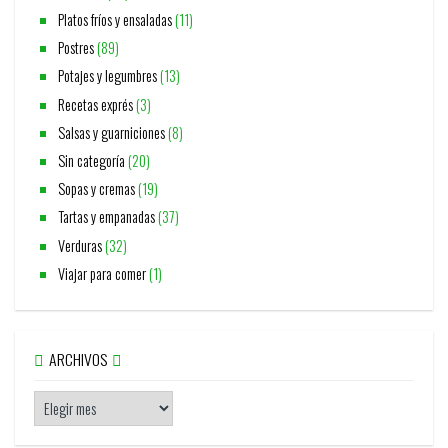
Platos fríos y ensaladas
(11)
Postres
(89)
Potajes y legumbres
(13)
Recetas exprés
(3)
Salsas y guarniciones
(8)
Sin categoría
(20)
Sopas y cremas
(19)
Tartas y empanadas
(37)
Verduras
(32)
Viajar para comer
(1)
ARCHIVOS