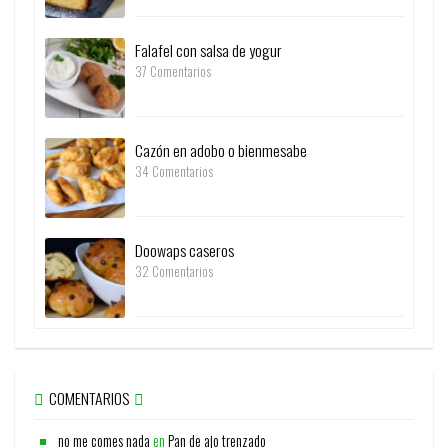
Falafel con salsa de yogur
37 Comentarios
Cazón en adobo o bienmesabe
34 Comentarios
Doowaps caseros
32 Comentarios
COMENTARIOS
no me comes nada
en
Pan de ajo trenzado