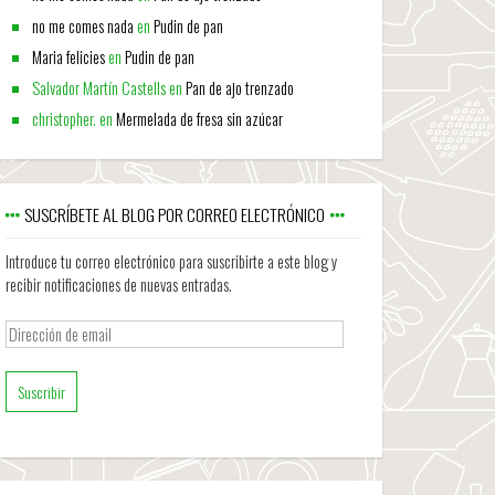
no me comes nada
en
Pudin de pan
Maria felicies
en
Pudin de pan
Salvador Martín Castells
en
Pan de ajo trenzado
christopher.
en
Mermelada de fresa sin azúcar
SUSCRÍBETE AL BLOG POR CORREO ELECTRÓNICO
Introduce tu correo electrónico para suscribirte a este blog y
recibir notificaciones de nuevas entradas.
Dirección
de
email