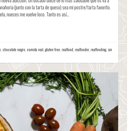
 nueva adicción. Un bocado dulce de lo más saludable que os va a
anahoria (junto con la tarta de queso) sea mi postre/tarta favorito.
ela, nueces me vuelve loco. Tanto es así…
e
,
chocolate negro
,
comida real
,
gluten free
,
realfood
,
realfooder
,
realfooding
,
sin