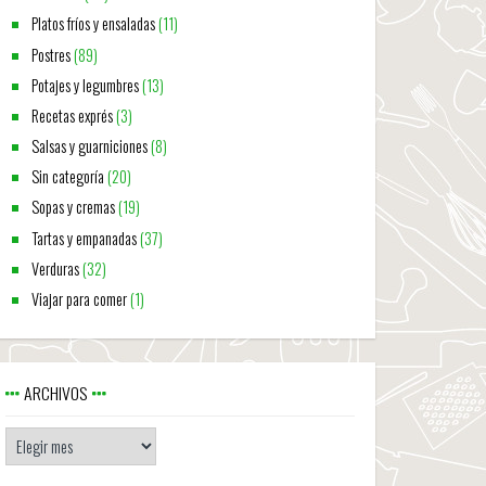
Platos fríos y ensaladas
(11)
Postres
(89)
Potajes y legumbres
(13)
Recetas exprés
(3)
Salsas y guarniciones
(8)
Sin categoría
(20)
Sopas y cremas
(19)
Tartas y empanadas
(37)
Verduras
(32)
Viajar para comer
(1)
ARCHIVOS