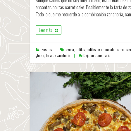
Aunque sabéis que no soy muy dulcero, esta receta es mi
encantar: bolitas carrot cake. Posiblemente la tarta de z
Todo lo que me recuerde a la combinación zanahoria, can
Leer más
Postres
avena
,
bolitas
,
bolitas de chocolate
,
carrot cak
gluten
,
tarta de zanahoria
Deja un comentario