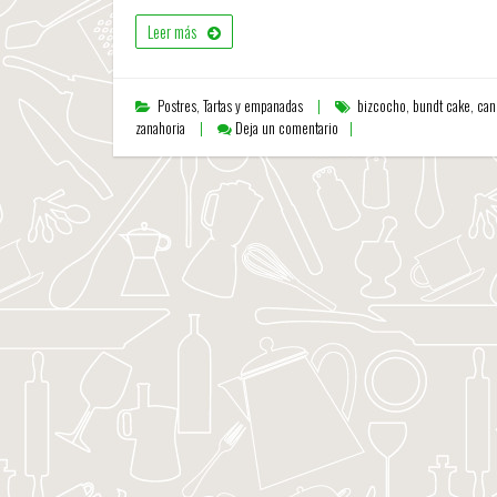
Leer más
Postres
,
Tartas y empanadas
bizcocho
,
bundt cake
,
can
zanahoria
Deja un comentario