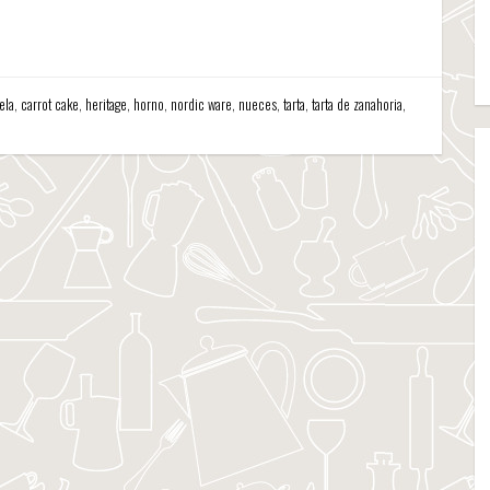
ela
,
carrot cake
,
heritage
,
horno
,
nordic ware
,
nueces
,
tarta
,
tarta de zanahoria
,