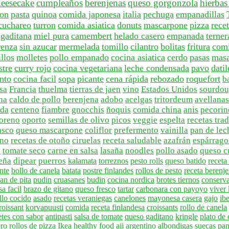
heesecake
cumpleaños
berenjenas
queso gorgonzola
hierbas
on
pasta
quinoa
comida japonesa
italia
pechuga
empanadillas
cuchareo
turron
comida asiatica
donuts
mascarpone
pizza
rece
 gaditana
miel pura
camembert
helado casero
empanada
terner
renza
sin azucar
mermelada
tomillo
cilantro
bolitas
fritura
comi
llos
molletes
pollo empanado
cocina asiatica
cerdo
pasas
mas
stre
curry rojo
cocina vegetariana
leche condensada
pavo
datil
nto
cocina facil
sopa
picante
cena rápida
rebozado
roquefort
b
osa
Francia
thuelma
tierras de jaen
vino
Estados Unidos
sourdo
na
caldo de pollo
berenjena
adobo
acelgas
tritordeum
avellanas
ada
centeno
fiambre
gnocchis
ñoquis
comida china
anis
pecorin
oreno
oporto
semillas de olivo
picos
veggie
espelta
recetas tra
asco
queso mascarpone
coliflor
prefermento
vainilla
pan de lec
no
recetas de otoño
ciruelas
receta saludable
azafrán
espárrago
e
tomate seco
carne en salsa
lasaña
noodles
pollo asado
queso c
eña
dipear
puerros
kalamata
torreznos
pesto rolls
queso batido
recet
nte
bollo de canela
batata
postre finlandes
rollos de pesto
receta berenj
an de pita
pudin
cruasanes
budin
cocina nordica
brotes tiernos
conserv
a facil
brazo de gitano
queso fresco
tartar
carbonara con payoyo
viver
llo cocido
asado
recetas veraniegas
canelones
mayonesa casera
gajo
ibe
roissant
korvapuusti
comida
receta finlandesa
croissants
rollo de canela
etes con sabor
antipasti
salsa de tomate
queso gaditano
kringle
plato de
ero
rollos de pizza
Ikea
healthy food
aji argentino
albondigas suecas
pan