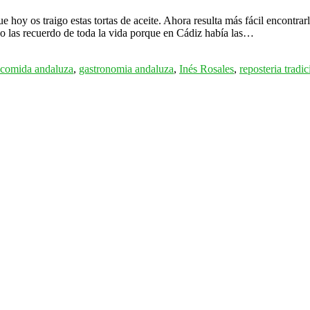
e hoy os traigo estas tortas de aceite. Ahora resulta más fácil encontra
yo las recuerdo de toda la vida porque en Cádiz había las…
comida andaluza
,
gastronomia andaluza
,
Inés Rosales
,
reposteria tradic