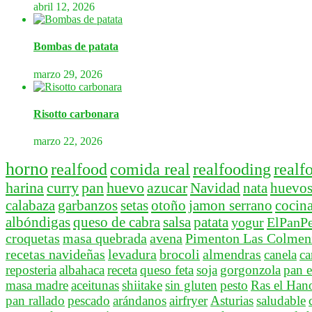
abril 12, 2026
Bombas de patata
marzo 29, 2026
Risotto carbonara
marzo 22, 2026
horno
realfood
comida real
realfooding
realf
harina
curry
pan
huevo
azucar
Navidad
nata
huevo
calabaza
garbanzos
setas
otoño
jamon serrano
cocina
albóndigas
queso de cabra
salsa
patata
yogur
ElPanPe
croquetas
masa quebrada
avena
Pimenton Las Colmeni
recetas navideñas
levadura
brocoli
almendras
canela
ca
reposteria
albahaca
receta
queso feta
soja
gorgonzola
pan e
masa madre
aceitunas
shiitake
sin gluten
pesto
Ras el Han
pan rallado
pescado
arándanos
airfryer
Asturias
saludable