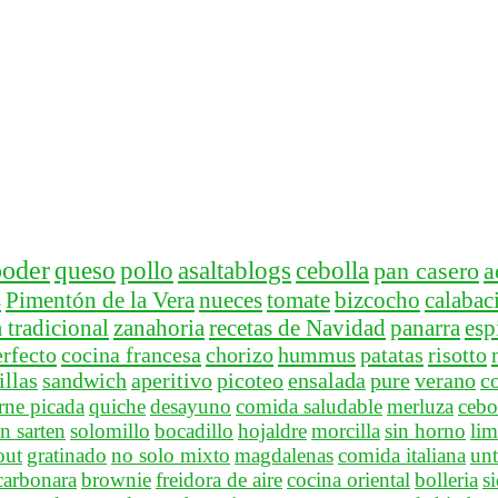
ooder
queso
pollo
asaltablogs
cebolla
pan casero
a
s
Pimentón de la Vera
nueces
tomate
bizcocho
calabac
 tradicional
zanahoria
recetas de Navidad
panarra
esp
rfecto
cocina francesa
chorizo
hummus
patatas
risotto
llas
sandwich
aperitivo
picoteo
ensalada
pure
verano
c
rne picada
quiche
desayuno
comida saludable
merluza
cebo
n sarten
solomillo
bocadillo
hojaldre
morcilla
sin horno
lim
out
gratinado
no solo mixto
magdalenas
comida italiana
unt
carbonara
brownie
freidora de aire
cocina oriental
bolleria
s