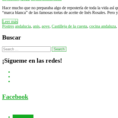
Hace mucho que no preparaba algo de repostería de toda la vida así qu
“marca blanca” de las famosas tortas de aceite de Inés Rosales. Pero 
Leer más
Postres
andalucia
,
anis
,
aove
,
Castilleja de la cuesta
,
cocina andaluza
,
Buscar
¡Sígueme en las redes!
Facebook
Comentados