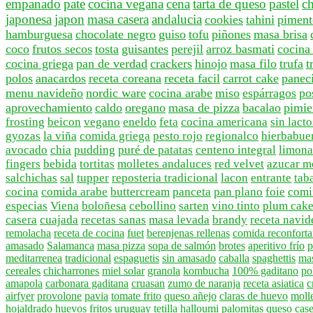
empanado
pate
cocina vegana
cena
tarta de queso
pastel
c
japonesa
japon
masa casera
andalucia
cookies
tahini
piment
hamburguesa
chocolate negro
guiso
tofu
piñones
masa brisa
coco
frutos secos
tosta
guisantes
perejil
arroz basmati
cocina
cocina griega
pan de verdad
crackers
hinojo
masa filo
trufa
t
polos
anacardos
receta coreana
receta facil
carrot cake
paneci
menu navideño
nordic ware
cocina arabe
miso
espárragos
po
aprovechamiento
caldo
oregano
masa de pizza
bacalao
pimie
frosting
beicon
vegano
eneldo
feta
cocina americana
sin lact
gyozas
la viña
comida griega
pesto rojo
regionalco
hierbabue
avocado
chia
pudding
puré de patatas
centeno integral
limon
fingers
bebida
tortitas
molletes andaluces
red velvet
azucar m
salchichas
sal
tupper
reposteria tradicional
lacon
entrante
tab
cocina
comida arabe
buttercream
panceta
pan plano
foie
comi
especias
Viena
boloñesa
cebollino
sarten
vino tinto
plum cak
casera
cuajada
recetas sanas
masa levada
brandy
receta navid
remolacha
receta de cocina
fuet
berenjenas rellenas
comida reconforta
amasado
Salamanca
masa pizza
sopa de salmón
brotes
aperitivo frío
p
meditarrenea
tradicional
espaguetis
sin amasado
caballa
spaghettis
mas
cereales
chicharrones
miel solar
granola
kombucha
100% gaditano
po
amapola
carbonara gaditana
cruasan
zumo de naranja
receta asiatica
c
airfyer
provolone
pavia
tomate frito
queso añejo
claras de huevo
moll
hojaldrado
huevos fritos
uruguay
tetilla
halloumi
palomitas
queso cas