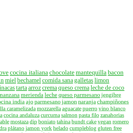
ove
cocina italiana
chocolate
mantequilla
bacon
in
miel
bechamel
comida sana
galletas
limon
inacas
tarta
arroz
crema
queso crema
leche de coco
manzana
merienda
leche
queso parmesano
jengibre
ocina india
ajo
parmesano
jamon
naranja
champiñones
lla caramelizada
mozzarella
aguacate
puerro
vino blanco
a
cocina andaluza
curcuma
salmon
pasta filo
zanahorias
able
mostaza
dip
boniato
tahina
bundt cake
vegan
romero
idra
plátano
jamon york
helado
cumpleblog
gluten free