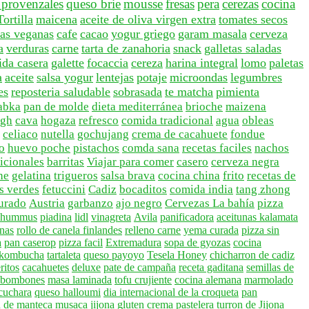
 provenzales
queso brie
mousse
fresas
pera
cerezas
cocina
Tortilla
maicena
aceite de oliva virgen extra
tomates secos
tas veganas
cafe
cacao
yogur griego
garam masala
cerveza
a
verduras
carne
tarta de zanahoria
snack
galletas saladas
da casera
galette
focaccia
cereza
harina integral
lomo
paletas
a
aceite
salsa yogur
lentejas
potaje
microondas
legumbres
es
reposteria saludable
sobrasada
te matcha
pimienta
abka
pan de molde
dieta mediterránea
brioche
maizena
ugh
cava
hogaza
refresco
comida tradicional
agua
obleas
celiaco
nutella
gochujang
crema de cacahuete
fondue
o
huevo poche
pistachos
comda sana
recetas faciles
nachos
dicionales
barritas
Viajar para comer
casero
cerveza negra
he
gelatina
trigueros
salsa brava
cocina china
frito
recetas de
s verdes
fetuccini
Cadiz
bocaditos
comida india
tang zhong
urado
Austria
garbanzo
ajo negro
Cervezas La bahía
pizza
a hummus
piadina
lidl
vinagreta
Avila
panificadora
aceitunas kalamata
enas
rollo de canela finlandes
relleno carne
yema curada
pizza sin
a
pan caserop
pizza facil
Extremadura
sopa de gyozas
cocina
 kombucha
tartaleta
queso payoyo
Tesela Honey
chicharron de cadiz
ritos
cacahuetes
deluxe
pate de campaña
receta gaditana
semillas de
bombones
masa laminada
tofu crujiente
cocina alemana
marmolado
 cuchara
queso halloumi
dia internacional de la croqueta
pan
 de manteca
musaca
jijona
gluten
crema pastelera
turron de Jijona