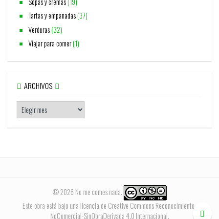
Sopas y cremas
(19)
Tartas y empanadas
(37)
Verduras
(32)
Viajar para comer
(1)
ARCHIVOS
© 2026 No me comes nada.
Este obra está bajo una
licencia de Creative Commons Reconocimiento-
NoComercial-SinObraDerivada 4.0 Internacional
.