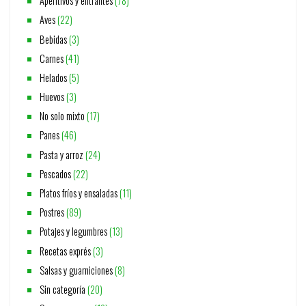
Aperitivos y entrantes
(78)
Aves
(22)
Bebidas
(3)
Carnes
(41)
Helados
(5)
Huevos
(3)
No solo mixto
(17)
Panes
(46)
Pasta y arroz
(24)
Pescados
(22)
Platos fríos y ensaladas
(11)
Postres
(89)
Potajes y legumbres
(13)
Recetas exprés
(3)
Salsas y guarniciones
(8)
Sin categoría
(20)