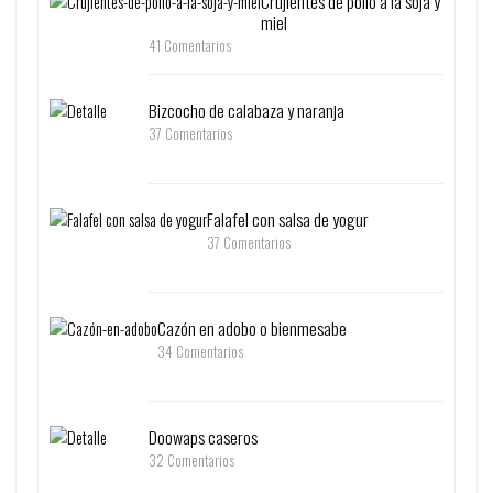
Crujientes de pollo a la soja y
miel
41 Comentarios
Bizcocho de calabaza y naranja
37 Comentarios
Falafel con salsa de yogur
37 Comentarios
Cazón en adobo o bienmesabe
34 Comentarios
Doowaps caseros
32 Comentarios