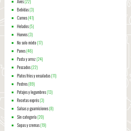
Aves
(22)
Bebidas
(3)
Carnes
(41)
Helados
(5)
Huevos
(3)
No solo mixto
(17)
Panes
(46)
Pasta y arroz
(24)
Pescados
(22)
Platos fríos y ensaladas
(11)
Postres
(89)
Potajes y legumbres
(13)
Recetas exprés
(3)
Salsas y guarniciones
(8)
Sin categoría
(20)
Sopas y cremas
(19)