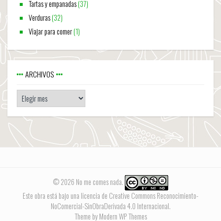
Tartas y empanadas
(37)
Verduras
(32)
Viajar para comer
(1)
ARCHIVOS
© 2026 No me comes nada.
Este obra está bajo una
licencia de Creative Commons Reconocimiento-
NoComercial-SinObraDerivada 4.0 Internacional
.
Theme by Modern WP Themes