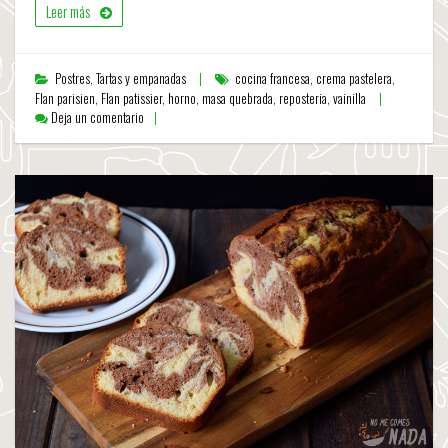
Leer más
Postres
,
Tartas y empanadas
cocina francesa
,
crema pastelera
,
Flan parisien
,
Flan patissier
,
horno
,
masa quebrada
,
reposteria
,
vainilla
Deja un comentario