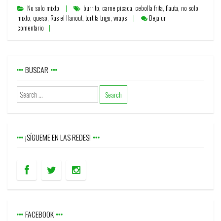
No solo mixto
burrito
,
carne picada
,
cebolla frita
,
flauta
,
no solo
mixto
,
queso
,
Ras el Hanout
,
tortita trigo
,
wraps
Deja un
comentario
BUSCAR
¡SÍGUEME EN LAS REDES!
FACEBOOK