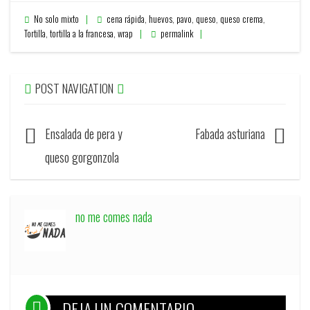
No solo mixto
cena rápida
,
huevos
,
pavo
,
queso
,
queso crema
,
Tortilla
,
tortilla a la francesa
,
wrap
permalink
POST NAVIGATION
Ensalada de pera y
Fabada asturiana
queso gorgonzola
no me comes nada
DEJA UN COMENTARIO